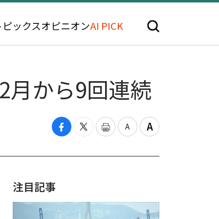
トピックス
オピニオン
AI PICK
年2月から9回連続
注目記事