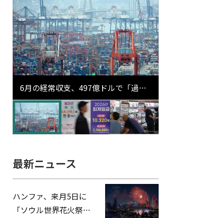
6月の経常収支、497億ドルで「過去
最大」…輸出が初の1000億ドル突破
最新ニュース
ハンファ、来月5日に
「ソウル世界花火祭り