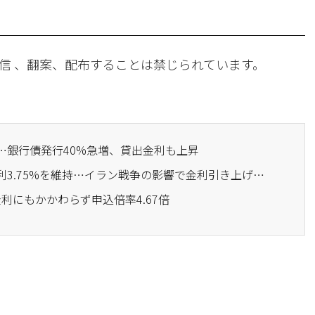
信 、翻案、配布することは禁じられています。
保…銀行債発行40%急増、貸出金利も上昇
· イギリス中央銀行、金利3.75%を維持…イラン戦争の影響で金利引き上げの意見が増加
金利にもかかわらず申込倍率4.67倍