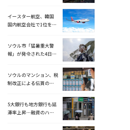
2026」開催…韓・米・
英の3カ国が参加
イースター航空、韓国
国内航空会社で1位を記
録…「上半期搭乗率
93%」
ソウル市「猛暑重大警
報」が発令された4日、
熱中症患者39人追加発
生
ソウルのマンション、税
制改正による伝貰の月
貰化加速を憂慮
5大銀行も地方銀行も延
滞率上昇…融資のハー
ドルはさらに高く