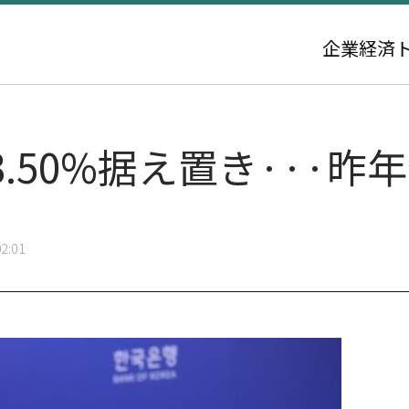
企業
経済
.50%据え置き···昨
2:01