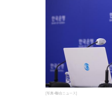
[写真=聯合ニュース]