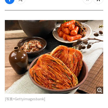
f
t
z
Z
a
w
o
o
c
i
o
o
e
t
m
m
b
t
o
i
o
e
u
n
o
r
t
k
[写真=Gettyimagesbank]