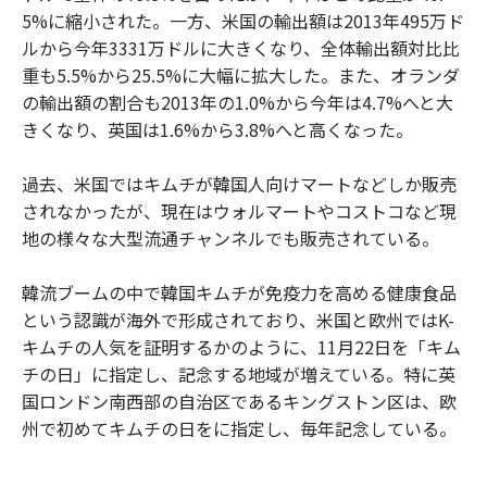
5%に縮小された。一方、米国の輸出額は2013年495万ド
ルから今年3331万ドルに大きくなり、全体輸出額対比比
重も5.5%から25.5%に大幅に拡大した。また、オランダ
の輸出額の割合も2013年の1.0%から今年は4.7%へと大
きくなり、英国は1.6%から3.8%へと高くなった。
過去、米国ではキムチが韓国人向けマートなどしか販売
されなかったが、現在はウォルマートやコストコなど現
地の様々な大型流通チャンネルでも販売されている。
韓流ブームの中で韓国キムチが免疫力を高める健康食品
という認識が海外で形成されており、米国と欧州ではK-
キムチの人気を証明するかのように、11月22日を「キム
チの日」に指定し、記念する地域が増えている。特に英
国ロンドン南西部の自治区であるキングストン区は、欧
州で初めてキムチの日をに指定し、毎年記念している。