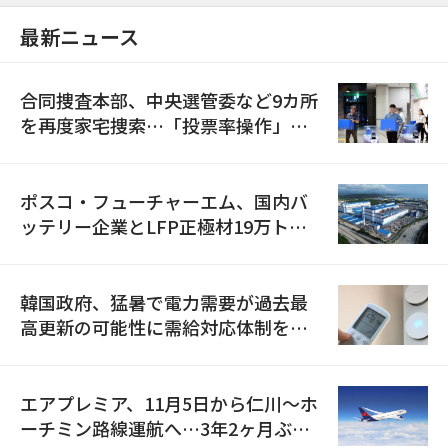
最新ニュース
合同捜査本部、中央選管委など9カ所
を再度家宅捜索…「投票率操作」の
資料を確保
ポスコ・フューチャーエム、国内バ
ッテリー企業とLFP正極材19万トン
の供給契約を締結
韓国政府、猛暑で電力需要が過去最
高更新の可能性に需給対応体制を点
検
エアプレミア、11月5日から仁川〜ホ
ーチミン路線運航へ…3年2ヶ月ぶり