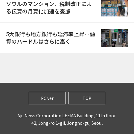
ソウルのマンション、税制改正によ
る伝貰の月貰化加速を憂慮
5大銀行も地方銀行も延滞率上昇…融
資のハードルはさらに高く
PC ver
TOP
Aju News Corporation LEEMA Building, 11th floor,
42, Jong-ro 1-gil, Jongno-gu, Seoul