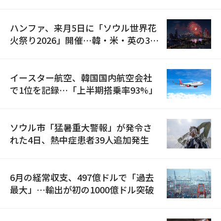
の再開
ハンファ、来月5日に「ソウル世界花
火祭り2026」開催…韓・米・英の3カ
国が参加
イースター航空、韓国国内航空会社
で1位を記録…「上半期搭乗率93%」
ソウル市「猛暑重大警報」が発令さ
れた4日、熱中症患者39人追加発生
6月の経常収支、497億ドルで「過去
最大」…輸出が初の1000億ドル突破