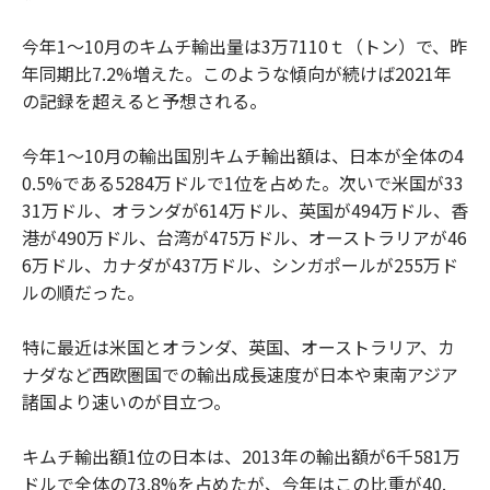
今年1～10月のキムチ輸出量は3万7110ｔ（トン）で、昨
年同期比7.2%増えた。このような傾向が続けば2021年
の記録を超えると予想される。
今年1～10月の輸出国別キムチ輸出額は、日本が全体の4
0.5%である5284万ドルで1位を占めた。次いで米国が33
31万ドル、オランダが614万ドル、英国が494万ドル、香
港が490万ドル、台湾が475万ドル、オーストラリアが46
6万ドル、カナダが437万ドル、シンガポールが255万ド
ルの順だった。
特に最近は米国とオランダ、英国、オーストラリア、カ
ナダなど西欧圏国での輸出成長速度が日本や東南アジア
諸国より速いのが目立つ。
キムチ輸出額1位の日本は、2013年の輸出額が6千581万
ドルで全体の73.8%を占めたが、今年はこの比重が40.