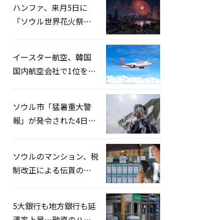
ハンファ、来月5日に
「ソウル世界花火祭り
2026」開催…韓・米・
英の3カ国が参加
イースター航空、韓国
国内航空会社で1位を記
録…「上半期搭乗率
93%」
ソウル市「猛暑重大警
報」が発令された4日、
熱中症患者39人追加発
生
ソウルのマンション、税
制改正による伝貰の月
貰化加速を憂慮
5大銀行も地方銀行も延
滞率上昇…融資のハー