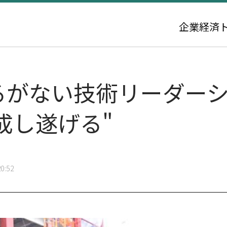
企業
経済
揺るがない技術リーダー
成し遂げる"
0:52