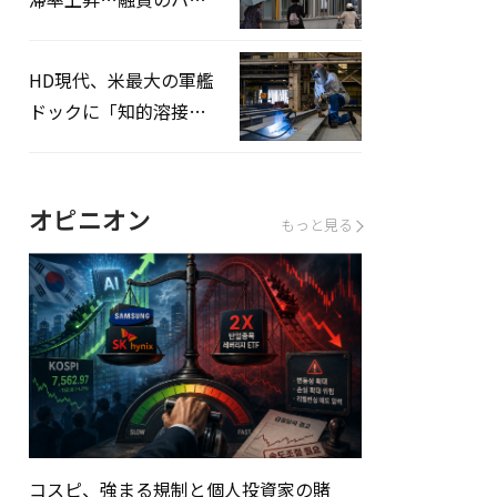
ドルはさらに高く
HD現代、米最大の軍艦
ドックに「知的溶接」
システムを導入へ
オピニオン
もっと見る
コスピ、強まる規制と個人投資家の賭