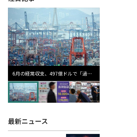
6月の経常収支、497億ドルで「過去
最大」…輸出が初の1000億ドル突破
最新ニュース