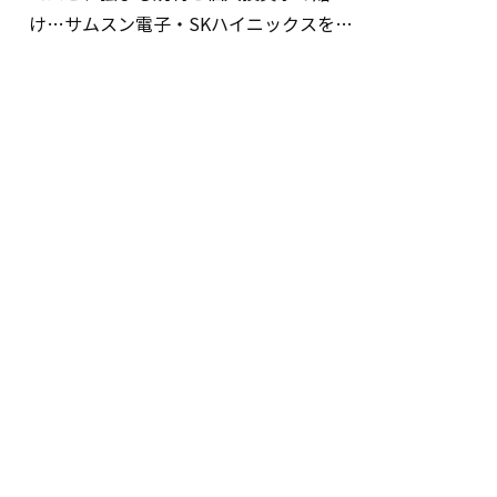
け…サムスン電子・SKハイニックスを巡
る明暗