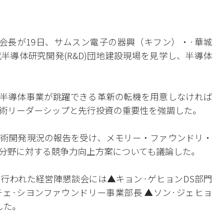
会長が19日、サムスン電子の器興（キフン）・·華城
半導体研究開発(R&D)団地建設現場を見学し、半導体
半導体事業が跳躍できる革新の転機を用意しなければ
術リーダーシップと先行投資の重要性を強調した。
術開発現況の報告を受け、メモリー・ファウンドリ・
分野に対する競争力向上方案についても議論した。
行われた経営陣懇談会には▲キョン·ゲヒョンDS部門
チェ·シヨンファウンドリー事業部長 ▲ソン·ジェヒョ
した。