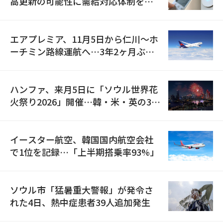
高更新の可能性に需給対応体制を点
検
エアプレミア、11月5日から仁川〜ホ
ーチミン路線運航へ…3年2ヶ月ぶり
の再開
ハンファ、来月5日に「ソウル世界花
火祭り2026」開催…韓・米・英の3カ
国が参加
イースター航空、韓国国内航空会社
で1位を記録…「上半期搭乗率93%」
ソウル市「猛暑重大警報」が発令さ
れた4日、熱中症患者39人追加発生