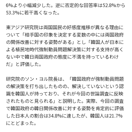
6%より小幅減少した。逆に否定的な回答率は52.8%から
53.3%に若干高くなった。
東アジア研究院は両国国民の好感度推移が異なる理由に
ついて「相手国の印象を決定する変数の中には両国政府
の関係改善に対する姿勢がある」とし「韓国人が日本に
よる植民地時代強制動員問題解決策に対する支持が高く
ない中で韓日両国政府の態度に不満を持っているわけ
だ」と評価した。
研究院のソン・ヨル院長は、「韓国政府が強制動員問題
の解決策を打ち出したものの、解決していないという認
識を韓国人が持っており、それが今回の世論調査に反映
されたものと見られる」と説明した。実際、今回の調査
で韓国政府の韓日関係改善に対する姿勢を肯定的に評価
した日本人の割合は34.8%に達したが、韓国人は21.7%
にとどまった。