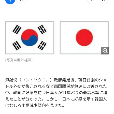
f
t
z
Z
a
w
o
o
c
i
o
o
e
t
m
m
b
t
o
i
o
e
u
n
o
r
t
k
[写真＝亜洲経済]
尹錫悦（ユン・ソクヨル）政府発足後、韓日首脳のシャ
トル外交が復元されるなど両国関係が急速に改善された
中、韓国に好感を持つ日本人が11年ぶりの最高水準に増
えたことが分かった。しかし、日本に好感を示す韓国人
はむしろ小幅減少傾向を見せた。