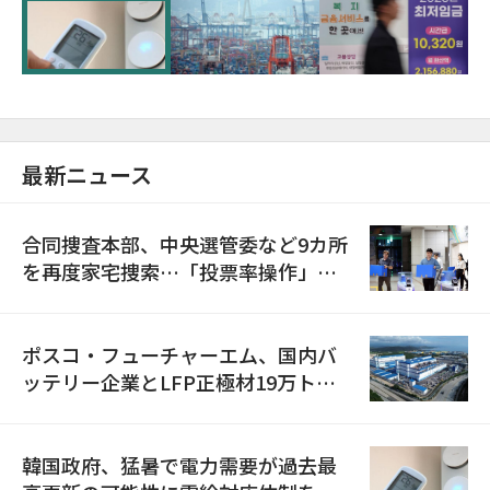
に需給対応体制を点検
最新ニュース
合同捜査本部、中央選管委など9カ所
を再度家宅捜索…「投票率操作」の
資料を確保
ポスコ・フューチャーエム、国内バ
ッテリー企業とLFP正極材19万トン
の供給契約を締結
韓国政府、猛暑で電力需要が過去最