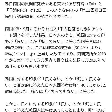
韓日両国の民間研究所である東アジア研究院（EAI）と
「言論NPO」は12日、このような内容の「第11回韓日国
民相互認識調査」の結果を発表した。
両国が8～9月にそれぞれ成人1千人程度を対象にアンケ
ート調査を行った結果、日本人のうち、韓国に対する印
象が「良い」とか「概して良い」と答えた回答者は37.
4%を記録した。これは昨年の調査値（30.4%）より7.
0%ポイント（p）上昇した数値であり、両研究所が2013
年から毎年行ってきた調査で最高値を記録した2016年の
29.1%よりも高い水準だ。
韓国に対する印象が「良くない」とか「概して良くな
い」と否定的に答えた日本人回答者は昨年40.3%から32.
8%に減った。残りは「どちらでもない」と答えた。
しかし、日本に対する印象が「良い」とか「概して良
い」と答えた韓国人比率は28.9%にとどまり、昨年の30.