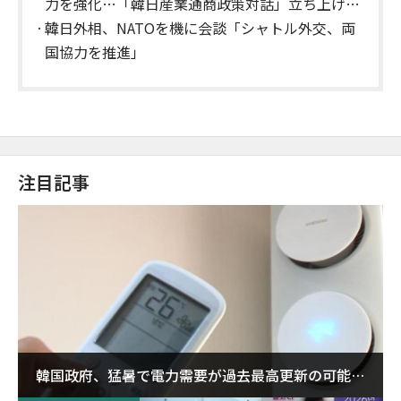
力を強化…「韓日産業通商政策対話」立ち上げを
推進
韓日外相、NATOを機に会談「シャトル外交、両
国協力を推進」
注目記事
韓国政府、猛暑で電力需要が過去最高更新の可能性