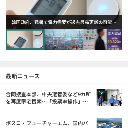
韓国政府、猛暑で電力需要が過去最高更新の可能性
に需給対応体制を点検
最新ニュース
合同捜査本部、中央選管委など9カ所
を再度家宅捜索…「投票率操作」の
資料を確保
ポスコ・フューチャーエム、国内バ