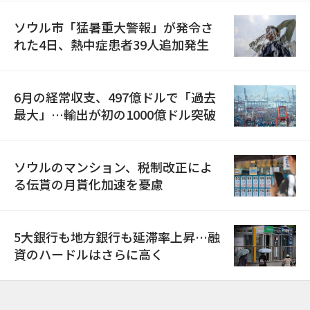
ソウル市「猛暑重大警報」が発令さ
れた4日、熱中症患者39人追加発生
6月の経常収支、497億ドルで「過去
最大」…輸出が初の1000億ドル突破
ソウルのマンション、税制改正によ
る伝貰の月貰化加速を憂慮
5大銀行も地方銀行も延滞率上昇…融
資のハードルはさらに高く