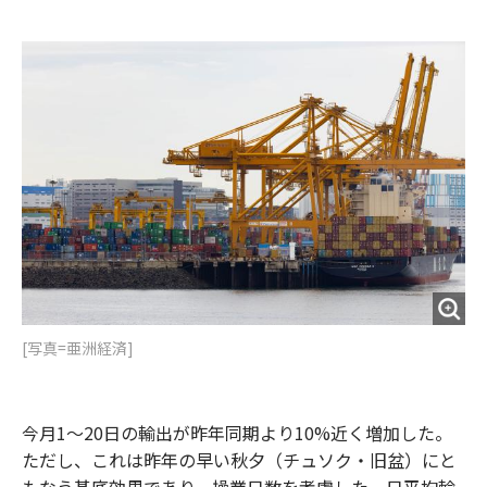
e
t
m
m
b
t
o
i
o
e
u
n
o
r
t
k
[写真=亜洲経済]
今月1～20日の輸出が昨年同期より10%近く増加した。
ただし、これは昨年の早い秋夕（チュソク・旧盆）にと