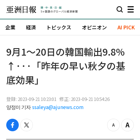
企業
経済
トピックス
オピニオン
AI PICK
9月1～20日の韓国輸出9.8%
↑···「昨年の早い秋夕の基
底効果」
登録 : 2023-09-21 10:23:01
修正 : 2023-09-21 10:54:26
양정미 기자
ssaleya@ajunews.com
f
t
z
Z
a
w
o
o
c
i
o
o