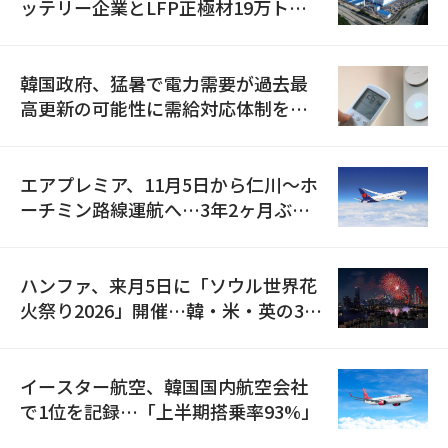
ッテリー企業とLFP正極材19万トン
の供給契約を締結
韓国政府、猛暑で電力需要が過去最
高更新の可能性に需給対応体制を点
検
エアプレミア、11月5日から仁川〜ホ
ーチミン路線運航へ…3年2ヶ月ぶり
の再開
ハンファ、来月5日に「ソウル世界花
火祭り2026」開催…韓・米・英の3カ
国が参加
イースター航空、韓国国内航空会社
で1位を記録…「上半期搭乗率93%」