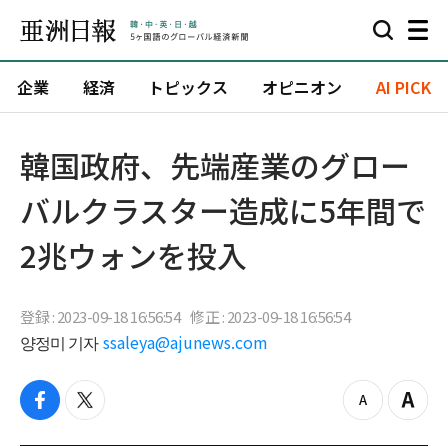
企業
経済
トピックス
オピニオン
AI PICK
韓国政府、先端産業のグロー
バルクラスター造成に5年間で
2兆ウォンを投入
登録 : 2023-09-18 16:56:54
修正 : 2023-09-18 16:56:54
양정미 기자
ssaleya@ajunews.com
f
t
z
Z
a
w
o
o
c
i
o
o