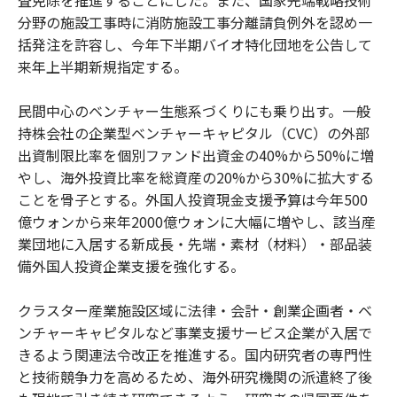
分野の施設工事時に消防施設工事分離請負例外を認め一
括発注を許容し、今年下半期バイオ特化団地を公告して
来年上半期新規指定する。
民間中心のベンチャー生態系づくりにも乗り出す。一般
持株会社の企業型ベンチャーキャピタル（CVC）の外部
出資制限比率を個別ファンド出資金の40%から50%に増
やし、海外投資比率を総資産の20%から30%に拡大する
ことを骨子とする。外国人投資現金支援予算は今年500
億ウォンから来年2000億ウォンに大幅に増やし、該当産
業団地に入居する新成長・先端・素材（材料）・部品装
備外国人投資企業支援を強化する。
クラスター産業施設区域に法律・会計・創業企画者・ベ
ンチャーキャピタルなど事業支援サービス企業が入居で
きるよう関連法令改正を推進する。国内研究者の専門性
と技術競争力を高めるため、海外研究機関の派遣終了後