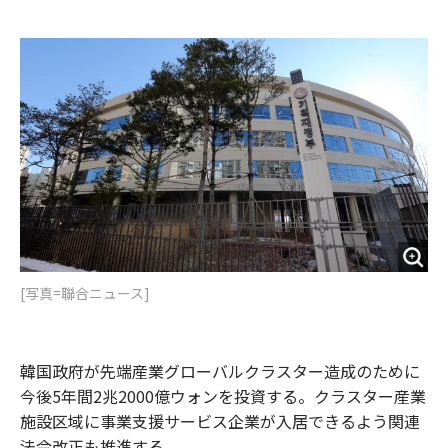
e
t
m
m
b
t
o
i
o
e
u
n
o
r
t
k
[写真=聯合ニュース]
韓国政府が先端産業グローバルクラスター造成のために
今後5年間2兆2000億ウォンを投資する。クラスター産業
施設区域に事業支援サービス企業が入居できるよう関連
法令改正も推進する。