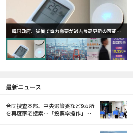
韓国政府、猛暑で電力需要が過去最高更新の可能性
に需給対応体制を点検
最新ニュース
合同捜査本部、中央選管委など9カ所
を再度家宅捜索…「投票率操作」の
資料を確保