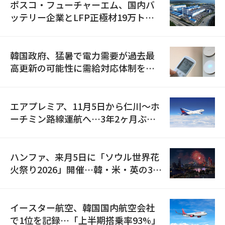
ポスコ・フューチャーエム、国内バ
ッテリー企業とLFP正極材19万トン
の供給契約を締結
韓国政府、猛暑で電力需要が過去最
高更新の可能性に需給対応体制を点
検
エアプレミア、11月5日から仁川〜ホ
ーチミン路線運航へ…3年2ヶ月ぶり
の再開
ハンファ、来月5日に「ソウル世界花
火祭り2026」開催…韓・米・英の3カ
国が参加
イースター航空、韓国国内航空会社
で1位を記録…「上半期搭乗率93%」