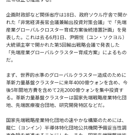
企画財政部など関係省庁は18日、政府ソウル庁舎で開か
れた「非常経済長官会議兼輸出投資対策会議」で「先端
産業グローバルクロスター育成方案後続措置計画」を発
表した。これは去る6月1日、尹錫悦（ユン・ソクヨル）
大統領主宰で開かれた第5回輸出戦略会議で発表した
「先端産業グローバルクラスター育成方案」によるもの
だ。
まず、世界的水準のグローバルクラスター造成のために
革新力量基盤クラスターに来年4000億ウォンを含め、今
後5年間地方費を含めて2兆2000億ウォンを集中投資す
る。革新力量基盤クラスターは国家先端戦略産業特化団
地、先端医療複合団地、研究開発特区などだ。
国家先端戦略産業特化団地の速やかな構築のためには、
龍仁（ヨンイン）半導体特化団地公共機関予備妥当性調
査免除を推進することにした。また、国家先端戦略技術