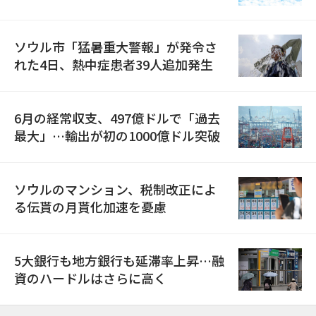
ソウル市「猛暑重大警報」が発令さ
れた4日、熱中症患者39人追加発生
6月の経常収支、497億ドルで「過去
最大」…輸出が初の1000億ドル突破
ソウルのマンション、税制改正によ
る伝貰の月貰化加速を憂慮
5大銀行も地方銀行も延滞率上昇…融
資のハードルはさらに高く