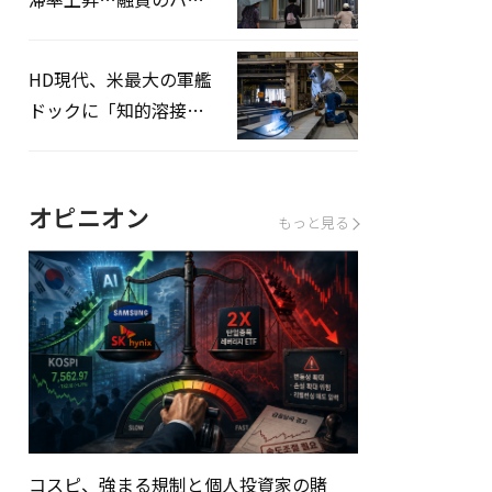
ドルはさらに高く
HD現代、米最大の軍艦
ドックに「知的溶接」
システムを導入へ
オピニオン
もっと見る
コスピ、強まる規制と個人投資家の賭