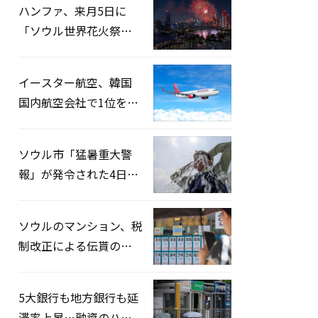
ハンファ、来月5日に
「ソウル世界花火祭り
2026」開催…韓・米・
英の3カ国が参加
イースター航空、韓国
国内航空会社で1位を記
録…「上半期搭乗率
93%」
ソウル市「猛暑重大警
報」が発令された4日、
熱中症患者39人追加発
生
ソウルのマンション、税
制改正による伝貰の月
貰化加速を憂慮
5大銀行も地方銀行も延
滞率上昇…融資のハー