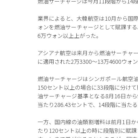
燃油サーチャージは今月11段階から14
業界によると、大韓航空は10月から国際線
ォンを燃油サーチャージとして賦課する。今
6万ウォン以上上がった。
アシアナ航空は来月から燃油サーチャージと
に適用された2万3300～13万4600
燃油サーチャージはシンガポール航空油の
150セント以上の場合に33段階に分け
油サーチャージ基準となる8月16日か
当たり286.43セントで、14段階に当た
一方、国内線の油類割増料は前月1日か
たり120セント以上の時に段階別に賦