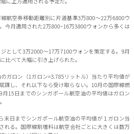
段階に上方適用される予定だ。
航空券移動距離別に片道基準3万800～22万6800ウ
月適用された2万800~16万3800ウォンから多くは
して3万2000～17万7100ウォンを策定する。9月
ウォンに比べて大幅に引き上げられた。
ガロン（1ガロン=3.785リットル）当たり平均値が
て賦課し、それ以下なら受け取らない。10月の国際線燃
ら9月15日までのシンガポール航空油の平均値はガロン
る。
ら末日までシンガポール航空油の平均値が１ガロン当
課される。国際線割増料は航空会社ごとに大きくは数万