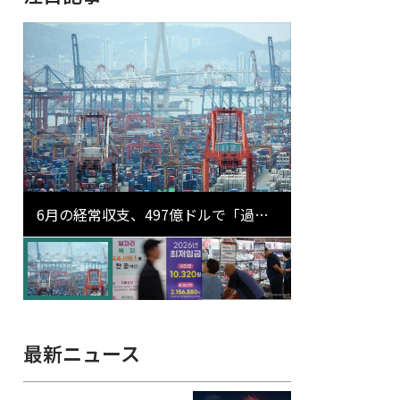
6月の経常収支、497億ドルで「過去
最大」…輸出が初の1000億ドル突破
最新ニュース