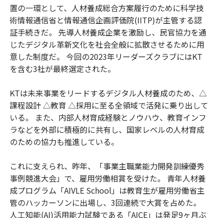
置の一環として、人材養成総合方案履行のために科学技
術情報通信省と情報通信企画評価院(IITP)が主管する認
証手続きだ。 先導人材養成企業を激励し、民官協力を通
じたデジタル革新文化を社会全般に拡散させるために用
意した制度だ。 今回の2023年リーダーズクラブにはKT
を含む3社が最終選定された。
KTは未来事業をリードするデジタル人材養成のため、△
課程設計 △教育 △採用に至る全領域で活発に乗り出して
いる。 また、内部人材育成経験とノウハウ、教育インフ
ラなどを外部に積極的に共有し、国家レベルの人材育成
のための協力も推進している。
これに支えられ、昨年、「事業主職業能力開発訓練優秀
事例競進大会」で、雇用労働相賞を受けた。 青年人材養
成プログラム「AIVLE School」は教育生が雇用労働省主
管のハッカーソンに出場し、3回連続で大賞を占めた。
人工知能(AI)活用能力試験である「AICE」は発足9ヶ月ぶ