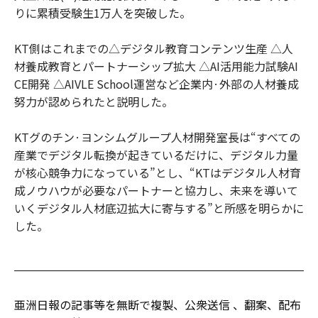
りに累積受験生1万人を突破した。
KT側はこれまでの△デジタル教育コンテンツ生産 △人
材養成教育とパートナーシップ拡大 △AI活用能力試験AI
CE開発 △AIVLE School運営など企業内·外部の人材養成
努力が認められたと説明した。
KTグのチン·ヨンシムグループ人材開発室長は“すべての
産業でデジタル転換が起きているだけに、デジタル力量
が核心競争力になっている”とし、“KTはデジタル人材育
成ノウハウが必要なパートナーと協力し、未来を導いて
いくデジタル人材底辺拡大に寄与する”と所感を明らかに
した。
亜洲日報の記事等を無断で複製、公衆送信 、翻案、配布