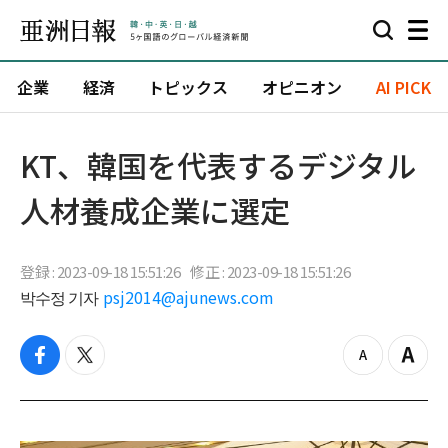
企業
経済
トピックス
オピニオン
AI PICK
​KT、韓国を代表するデジタル
人材養成企業に選定
登録 : 2023-09-18 15:51:26
修正 : 2023-09-18 15:51:26
박수정 기자
psj2014@ajunews.com
f
t
z
Z
a
w
o
o
c
i
o
o
e
t
m
m
b
t
o
i