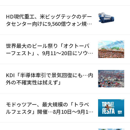
減
HD現代重工、米ビッグテックのデー
タセンター向けに9,560億ウォン規模
の発電設備を受注…「過去最大」
世界最大のビール祭り「オクトーバ
ーフェスト」、9月11〜20日にソウル
で開催
KDI「半導体牽引で景気回復にも…内
外の不確実性は拭えず」
モドゥツアー、最大規模の「トラベ
ルフェスタ」開催…8月10日～9月11
日