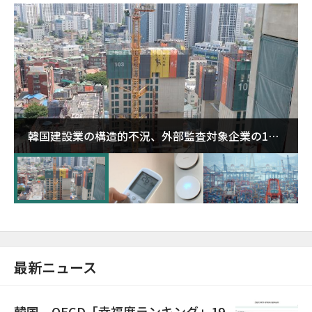
韓国建設業の構造的不況、外部監査対象企業の1割
超が「ゾンビ企業」に…5年で2.8倍増
最新ニュース
韓国、OECD「幸福度ランキング」19