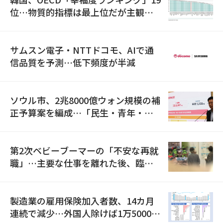
位…物質的指標は最上位だが主観的
満足度は最下位
サムスン電子・NTTドコモ、AIで通
信品質を予測…低下頻度が半減
ソウル市、2兆8000億ウォン規模の補
正予算案を編成…「民生・青年・安
全」に8100億ウォンを集中投資
第2次ベビーブーマーの「不安な再就
職」…主要な仕事を離れた後、臨時
職が2倍近くに急増
製造業の雇用保険加入者数、14カ月
連続で減少…外国人除けば1万5000人