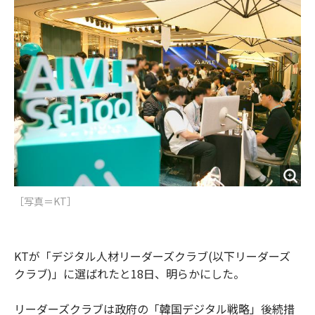
o
e
u
n
o
r
t
k
［写真＝KT］
KTが「デジタル人材リーダーズクラブ(以下リーダーズ
クラブ)」に選ばれたと18日、明らかにした。
リーダーズクラブは政府の「韓国デジタル戦略」後続措