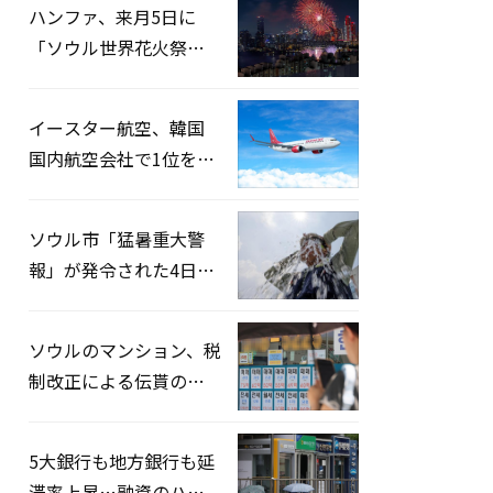
ハンファ、来月5日に
「ソウル世界花火祭り
2026」開催…韓・米・
英の3カ国が参加
イースター航空、韓国
国内航空会社で1位を記
録…「上半期搭乗率
93%」
ソウル市「猛暑重大警
報」が発令された4日、
熱中症患者39人追加発
生
ソウルのマンション、税
制改正による伝貰の月
貰化加速を憂慮
5大銀行も地方銀行も延
滞率上昇…融資のハー