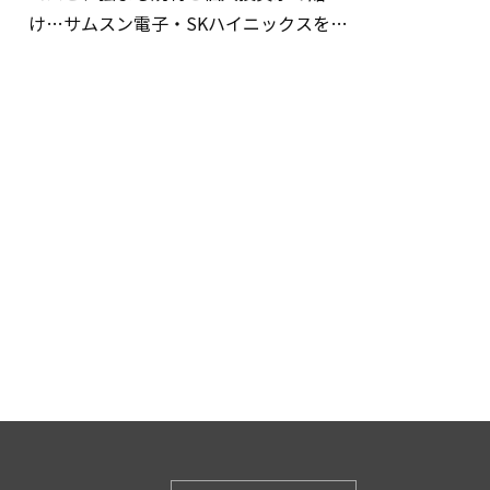
け…サムスン電子・SKハイニックスを巡
る明暗