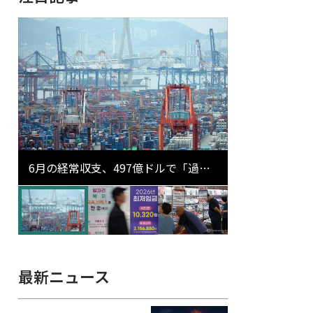
6月の経常収支、497億ドルで「過去
最大」…輸出が初の1000億ドル突破
最新ニュース