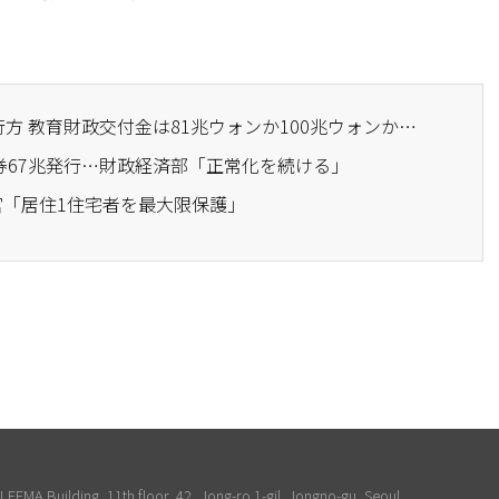
· 500兆ウォンの税収の行方 教育財政交付金は81兆ウォンか100兆ウォンか…運用の不備を巡る議論の中で算定方式が焦点に
的債券67兆発行…財政経済部「正常化を続ける」
官「居住1住宅者を最大限保護」
EEMA Building, 11th floor, 42, Jong-ro 1-gil, Jongno-gu, Seoul