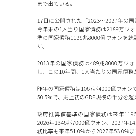
まで出ている。
17日に公開された「2023～2027
今年末の1人当り国家債務は2189万
準の国家債務1128兆8000億ウォンを
だ。
2013年の国家債務は489兆8000万
し、この10年間、1人当たりの国家債務が
昨年の国家債務は1067兆4000億ウォン
50.5%で、史上初のGDP規模の半分を
政府推算値基準の国家債務は来年1196兆2
2026年1346兆7000億ウォン、2027
務比率も来年51.0%から2027年53.0