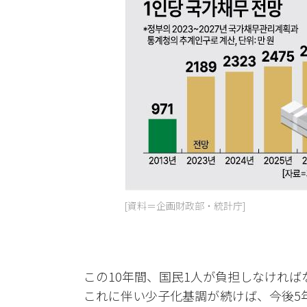
[資料＝企画財政部・統計庁]
この10年間、国民1人が負担しなけれ
これに伴い少子化基調が続けば、今後5