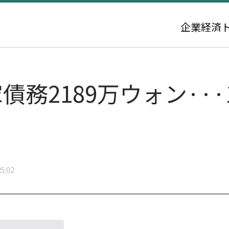
企業
経済
債務2189万ウォン···
5:02