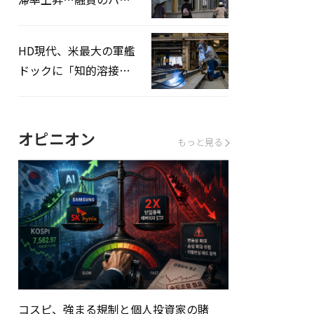
ドルはさらに高く
HD現代、米最大の軍艦
ドックに「知的溶接」
システムを導入へ
オピニオン
もっと見る
コスピ、強まる規制と個人投資家の賭