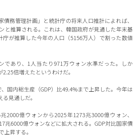
年の国家債務管理計画」と統計庁の将来人口推計によれば、
ウォンと推算される。これは、韓国政府が見通した年末基
統計庁が推算した今年の人口（5156万人）で割った数値
ウォンであり、1人当たり971万ウォン水準だった。しか
2.25倍増えたというわけだ。
で、国内総生産（GDP）比49.4%まで上昇した。今年は
超える見通しだ。
000億ウォンから2025年1273兆3000億ウォン、
年1417兆6000億ウォンなどに拡大される。GDP対比国家債
%まで上昇する。