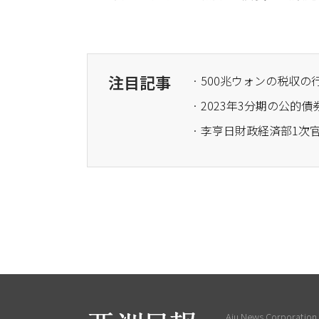
注目記事
· 2023年3分期の公
· 李亨日財政経済部1次
Aju News Corporation L