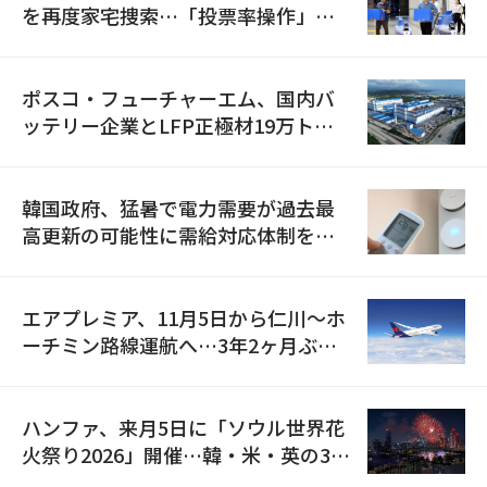
を再度家宅捜索…「投票率操作」の
資料を確保
ポスコ・フューチャーエム、国内バ
ッテリー企業とLFP正極材19万トン
の供給契約を締結
韓国政府、猛暑で電力需要が過去最
高更新の可能性に需給対応体制を点
検
エアプレミア、11月5日から仁川〜ホ
ーチミン路線運航へ…3年2ヶ月ぶり
の再開
ハンファ、来月5日に「ソウル世界花
火祭り2026」開催…韓・米・英の3カ
国が参加