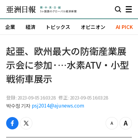
企業
経済
トピックス
オピニオン
AI PICK
​起亜、欧州最大の防衛産業展
示会に参加·…水素ATV・小型
戦術車展示
登録 : 2023-09-05 16:03:28
修正 : 2023-09-05 16:03:28
박수정 기자
psj2014@ajunews.com
f
t
z
Z
a
w
o
o
c
i
o
o