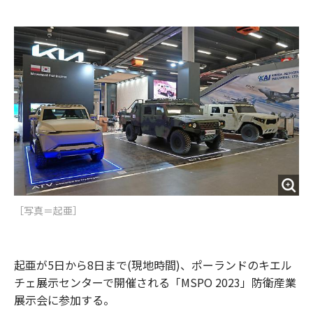
e
t
m
m
b
t
o
i
o
e
u
n
o
r
t
k
［写真＝​起亜］
起亜が5日から8日まで(現地時間)、ポーランドのキエル
チェ展示センターで開催される「MSPO 2023」防衛産業
展示会に参加する。