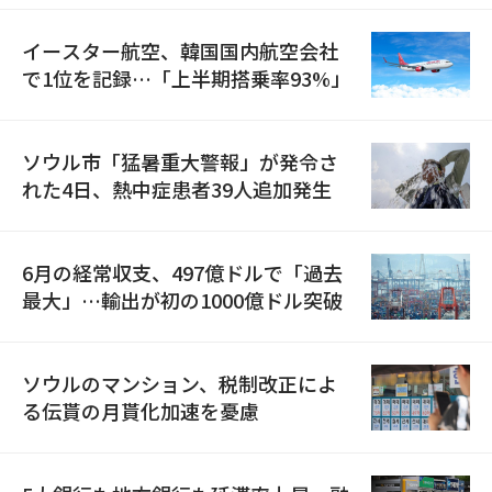
イースター航空、韓国国内航空会社
で1位を記録…「上半期搭乗率93%」
ソウル市「猛暑重大警報」が発令さ
れた4日、熱中症患者39人追加発生
6月の経常収支、497億ドルで「過去
最大」…輸出が初の1000億ドル突破
ソウルのマンション、税制改正によ
る伝貰の月貰化加速を憂慮