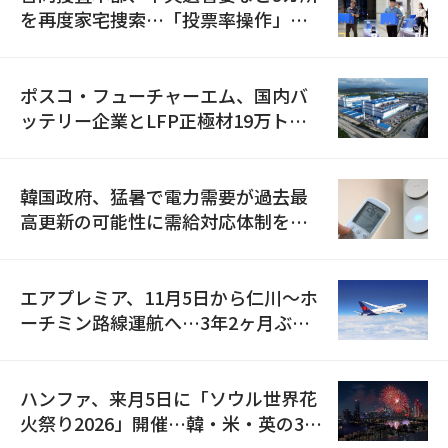
を再度家宅捜索…「投票率操作」の
資料を確保
ポスコ・フューチャーエム、国内バ
ッテリー企業とLFP正極材19万トン
の供給契約を締結
韓国政府、猛暑で電力需要が過去最
高更新の可能性に需給対応体制を点
検
エアプレミア、11月5日から仁川〜ホ
ーチミン路線運航へ…3年2ヶ月ぶり
の再開
ハンファ、来月5日に「ソウル世界花
火祭り2026」開催…韓・米・英の3カ
国が参加