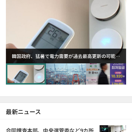
韓国政府、猛暑で電力需要が過去最高更新の可能性
に需給対応体制を点検
最新ニュース
合同捜査本部、中央選管委など9カ所