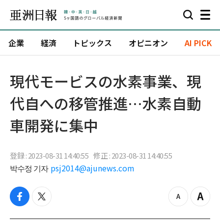
企業
経済
トピックス
オピニオン
AI PICK
​現代モービスの水素事業、現
代自への移管推進…水素自動
車開発に集中
登録 : 2023-08-31 14:40:55
修正 : 2023-08-31 14:40:55
박수정 기자
psj2014@ajunews.com
f
t
z
Z
a
w
o
o
c
i
o
o