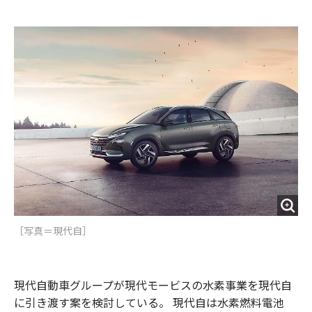
e
t
m
m
b
t
o
i
o
e
u
n
o
r
t
k
［写真＝現代自］
現代自動車グループが現代モービスの水素事業を現代自
に引き渡す案を検討している。 現代自は水素燃料電池