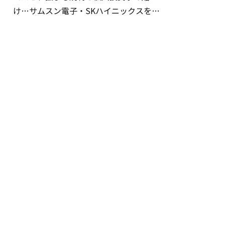
け…サムスン電子・SKハイニックスを巡
る明暗