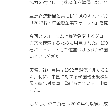
協力を強化し、今後30年を準備しなけ
亜洲経済新聞と共に民主党のキム・ハン
「2023韓・中金融産業フォーラム」を
今回のフォーラムは最近急変するグロー
方案を模索するために用意された。19
易パートナーとして位置づけられた韓国
いという分析だ。
実際、韓中貿易は1992年64億ドルから2
た。特に、中国に対する韓国輸出規模は
最大輸出対象国に挙げられている。中国と
した。
しかし、韓中貿易は2000年代以後、