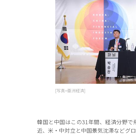
[写真=亜洲経済]
韓国と中国はこの31年間、経済分野で
近、米・中対立と中国景気沈滞などグロ