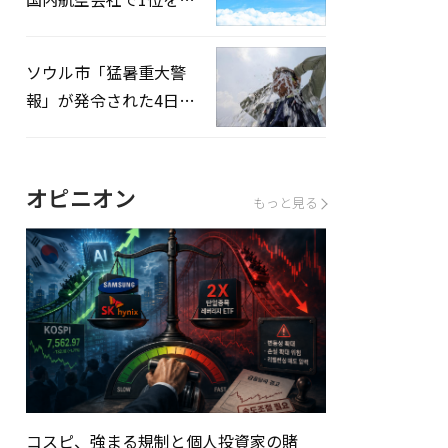
録…「上半期搭乗率
93%」
ソウル市「猛暑重大警
報」が発令された4日、
熱中症患者39人追加発
生
オピニオン
もっと見る
コスピ、強まる規制と個人投資家の賭