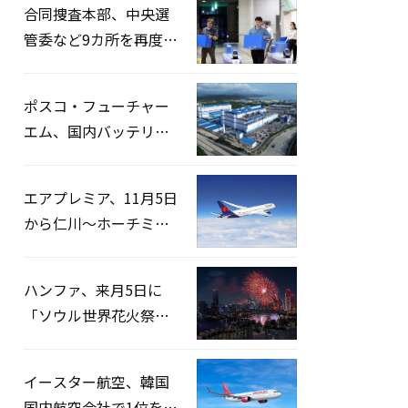
合同捜査本部、中央選
管委など9カ所を再度家
宅捜索…「投票率操
作」の資料を確保
ポスコ・フューチャー
エム、国内バッテリー
企業とLFP正極材19万ト
ンの供給契約を締結
エアプレミア、11月5日
から仁川〜ホーチミン
路線運航へ…3年2ヶ月
ぶりの再開
ハンファ、来月5日に
「ソウル世界花火祭り
2026」開催…韓・米・
英の3カ国が参加
イースター航空、韓国
国内航空会社で1位を記