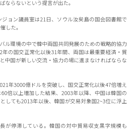
ればならないという提言が出た。
ジョン議員室は21日、ソウル汝矣島の国会図書館で
開催した。
バル環境の中で韓中両国共同発展のための戦略的協力
92年の国交正常化以後31年間、両国は最重要経済・貿
と中国が新しい交流・協力の場に進まなければならな
021年3000億ドルを突破し、国交正常化以後47倍増え
60倍以上増加した結果、2003年以降、中国は韓国の
しても2013年以後、韓国が交易対象国2~3位に浮上
成長が停滞している。韓国の対中貿易収支黒字規模も