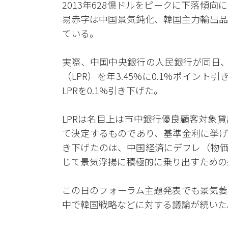
2013年628億ドルをピークに下落傾
易赤字は中国景気鈍化、韓国主力輸出品
ている。
実際、中国中央銀行の人民銀行が同日、
（LPR）を年3.45%に0.1%ポイン
LPRを0.1%引き下げた。
LPRは名目上は市中銀行優良顧客対象
て決定するものであり、基準金利に挙げ
き下げたのは、中国経済にデフレ（物価
じて景気浮揚に積極的に乗り出すための
この日のフォーラム主題発表でも景気萎
中で韓国戦略などに対する議論が続いた