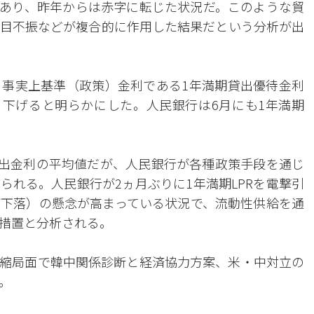
向にあり、昨年からは赤字に転じた状況だ。このような貿
目不振などが複合的に作用した結果だという分析が出
事実上基準（政策）金利である1年満期貸出優待金利
ト引き下げると明らかにした。人民銀行は6月にも1年満期
貸出金利の平均値だが、人民銀行が各種政策手段を通じ
られる。人民銀行が2ヵ月ぶりに1年満期LPRを電撃引
下落）の懸念が高まっている状況で、流動性供給を通
措置と分析される。
縮局面で韓中関係診断と経済協力方案、米・中対立の
。