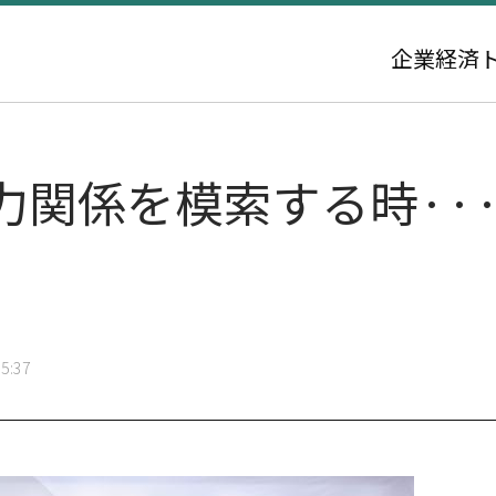
企業
経済
力関係を模索する時··
5:37