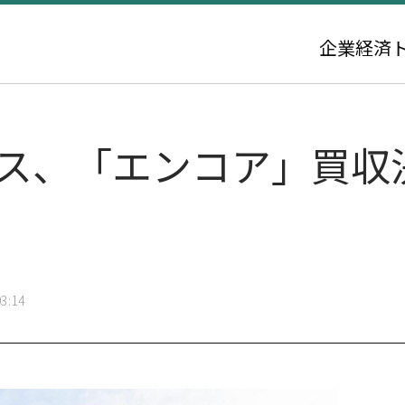
企業
経済
ス、「エンコア」買収決
3:14