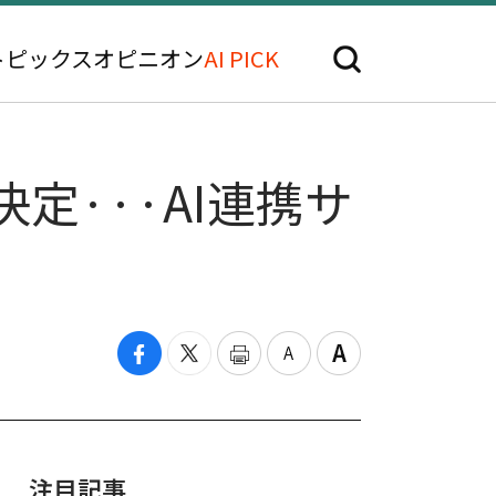
トピックス
オピニオン
AI PICK
定···AI連携サ
注目記事