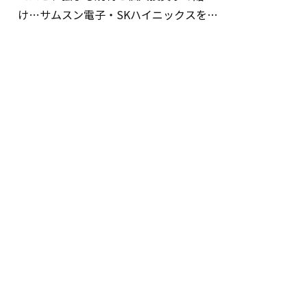
け…サムスン電子・SKハイニックスを巡
る明暗