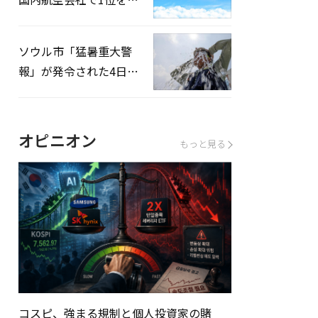
録…「上半期搭乗率
93%」
ソウル市「猛暑重大警
報」が発令された4日、
熱中症患者39人追加発
生
オピニオン
もっと見る
コスピ、強まる規制と個人投資家の賭