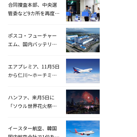
合同捜査本部、中央選
管委など9カ所を再度家
宅捜索…「投票率操
作」の資料を確保
ポスコ・フューチャー
エム、国内バッテリー
企業とLFP正極材19万ト
ンの供給契約を締結
エアプレミア、11月5日
から仁川〜ホーチミン
路線運航へ…3年2ヶ月
ぶりの再開
ハンファ、来月5日に
「ソウル世界花火祭り
2026」開催…韓・米・
英の3カ国が参加
イースター航空、韓国
国内航空会社で1位を記