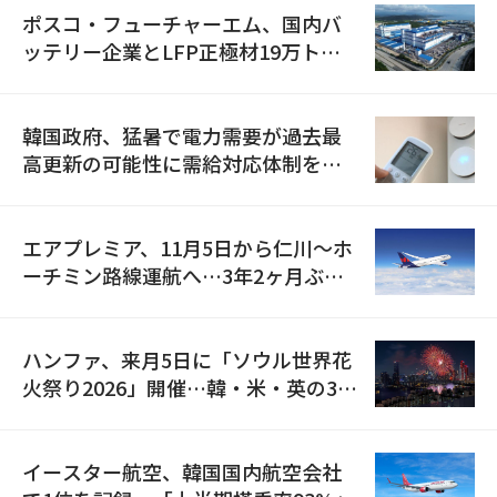
ポスコ・フューチャーエム、国内バ
ッテリー企業とLFP正極材19万トン
の供給契約を締結
韓国政府、猛暑で電力需要が過去最
高更新の可能性に需給対応体制を点
検
エアプレミア、11月5日から仁川〜ホ
ーチミン路線運航へ…3年2ヶ月ぶり
の再開
ハンファ、来月5日に「ソウル世界花
火祭り2026」開催…韓・米・英の3カ
国が参加
イースター航空、韓国国内航空会社