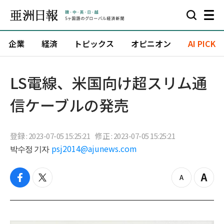
企業
経済
トピックス
オピニオン
AI PICK
LS電線、米国向け超スリム通
信ケーブルの発売
登録 : 2023-07-05 15:25:21
修正 : 2023-07-05 15:25:21
박수정 기자
psj2014@ajunews.com
f
t
z
Z
a
w
o
o
c
i
o
o
e
t
m
m
b
t
o
i