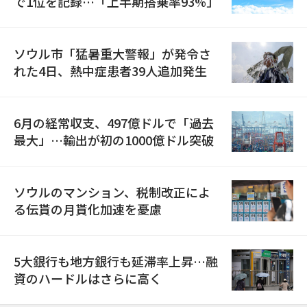
で1位を記録…「上半期搭乗率93%」
ソウル市「猛暑重大警報」が発令さ
れた4日、熱中症患者39人追加発生
6月の経常収支、497億ドルで「過去
最大」…輸出が初の1000億ドル突破
ソウルのマンション、税制改正によ
る伝貰の月貰化加速を憂慮
5大銀行も地方銀行も延滞率上昇…融
資のハードルはさらに高く