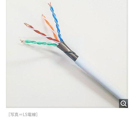
o
e
u
n
o
r
t
k
［写真＝LS電線］