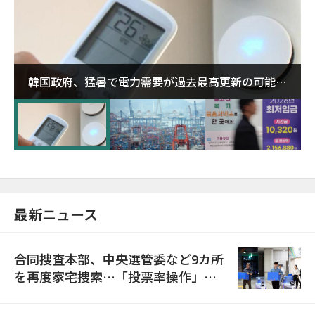
韓国政府、猛暑で電力需要が過去最高更新の可能性
に需給対応体制を点検
最新ニュース
合同捜査本部、中央選管委など9カ所
を再度家宅捜索…「投票率操作」の
資料を確保