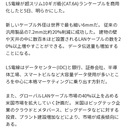
LS電線が超スリム10ギガ級(CAT.6A)ランケーブルを商用
化したと5日、明らかにした。
新しいケーブル外径は世界で最も細い6mmだ。 従来の
汎用製品の7.2mm比約20%削減に成功した。 建物の壁
や天井の中に数百本ほど設置されるLANケーブルの数を2
0%以上増やすことができる。 データ伝送量も増加する
ことになる。
LS電線はデータセンター(IDC)と銀行、証券会社、半導
体工場、スマートビルなど大容量データ使用が多いとこ
ろを中心に本格マーケティングに乗り出す方針だ。
また、グローバルLANケーブル市場の40%以上を占める
米国市場を拡大していく計画だ。 米国はビッグテック企
業のクラウドとメタバース、ビッグデータなどに対する
投資、プラント建設増加などにより、市場が成長傾向に
ある。