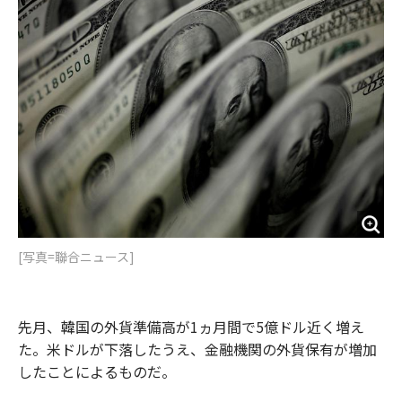
o
e
u
n
o
r
t
k
[写真=聯合ニュース]
先月、韓国の外貨準備高が1ヵ月間で5億ドル近く増え
た。米ドルが下落したうえ、金融機関の外貨保有が増加
したことによるものだ。