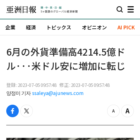
企業
経済
トピックス
オピニオン
AI PICK
6月の外貨準備高4214.5億ド
ル···米ドル安に増加に転じ
登録 : 2023-07-05 09:57:48
修正 : 2023-07-05 09:57:48
양정미 기자
ssaleya@ajunews.com
f
t
z
Z
a
w
o
o
c
i
o
o
e
t
m
m
b
t
o
i