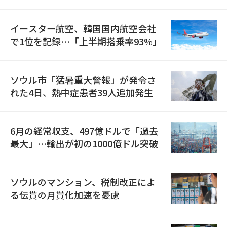
国が参加
イースター航空、韓国国内航空会社
で1位を記録…「上半期搭乗率93%」
ソウル市「猛暑重大警報」が発令さ
れた4日、熱中症患者39人追加発生
6月の経常収支、497億ドルで「過去
最大」…輸出が初の1000億ドル突破
ソウルのマンション、税制改正によ
る伝貰の月貰化加速を憂慮