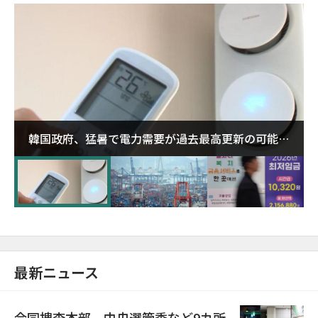
韓国政府、猛暑で電力需要が過去最高更新の可能性
に需給対応体制を点検
最新ニュース
合同捜査本部、中央選管委など9カ所