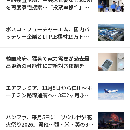
を再度家宅捜索…「投票率操作」の
資料を確保
ポスコ・フューチャーエム、国内バ
ッテリー企業とLFP正極材19万トン
の供給契約を締結
韓国政府、猛暑で電力需要が過去最
高更新の可能性に需給対応体制を点
検
エアプレミア、11月5日から仁川〜ホ
ーチミン路線運航へ…3年2ヶ月ぶり
の再開
ハンファ、来月5日に「ソウル世界花
火祭り2026」開催…韓・米・英の3カ