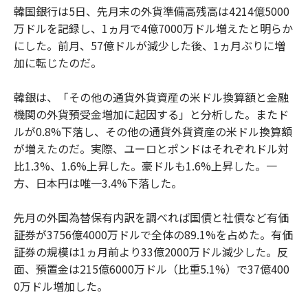
韓国銀行は5日、先月末の外貨準備高残高は4214億5000
万ドルを記録し、1ヵ月で4億7000万ドル増えたと明らか
にした。前月、57億ドルが減少した後、1ヵ月ぶりに増
加に転じたのだ。
韓銀は、「その他の通貨外貨資産の米ドル換算額と金融
機関の外貨預受金増加に起因する」と分析した。またド
ルが0.8%下落し、その他の通貨外貨資産の米ドル換算額
が増えたのだ。実際、ユーロとポンドはそれぞれドル対
比1.3%、1.6%上昇した。豪ドルも1.6%上昇した。一
方、日本円は唯一3.4%下落した。
先月の外国為替保有内訳を調べれば国債と社債など有価
証券が3756億4000万ドルで全体の89.1%を占めた。有価
証券の規模は1ヵ月前より33億2000万ドル減少した。反
面、預置金は215億6000万ドル（比重5.1%）で37億400
0万ドル増加した。