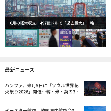
6月の経常収支、497億ドルで「過去最大」…輸出
が初の1000億ドル突破
最新ニュース
ハンファ、来月5日に「ソウル世界花
火祭り2026」開催…韓・米・英の3カ
国が参加
イースター航空、韓国国内航空会社