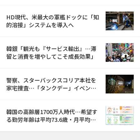
HD現代、米最大の軍艦ドックに「知
的溶接」システムを導入へ
韓銀「観光も『サービス輸出』…滞
留と消費を増やしてこそ成長効果」
警察、スターバックスコリア本社を
家宅捜査…「タンクデー」イベント
巡り侮辱容疑
韓国の高齢層1700万人時代…希望す
る勤労年齢は平均73.6歳・月平均賃
金は300万ウォン以上