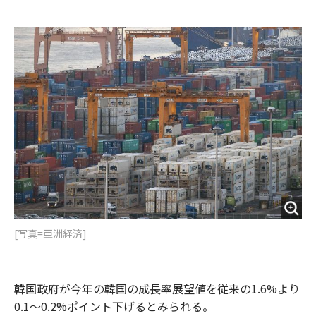
e
t
m
m
b
t
o
i
o
e
u
n
o
r
t
k
[写真=亜洲経済]
韓国政府が今年の韓国の成長率展望値を従来の1.6%より
0.1～0.2%ポイント下げるとみられる。