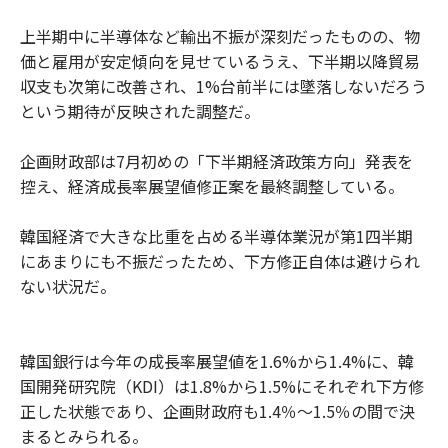
上半期中に半導体など輸出不振が深刻だったものの、物
価と雇用が安定傾向を見せているうえ、下半期以降貿易
収支も次第に改善され、1%台前半には墜落しないだろう
という期待が反映された調整だ。
企画財政部は7月初めの「下半期経済政策方向」発表を
控え、経済成長率展望値修正案を最終調整している。
韓国経済で大きな比重を占める半導体業況が第1四半期
にあまりにも不振だったため、下方修正自体は避けられ
ない状況だ。
韓国銀行は今年の成長率展望値を1.6%から1.4%に、韓
国開発研究院（KDI）は1.8%から1.5%にそれぞれ下方修
正した状態であり、企画財政府も1.4％～1.5％の間で決
まるとみられる。