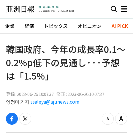
企業
経済
トピックス
オピニオン
AI PICK
韓国政府、今年の成長率0.1～
0.2%p低下の見通し···予想
は「1.5%」
登録 : 2023-06-26 10:07:37
修正 : 2023-06-26 10:07:37
양정미 기자
ssaleya@ajunews.com
f
t
z
Z
a
w
o
o
c
i
o
o