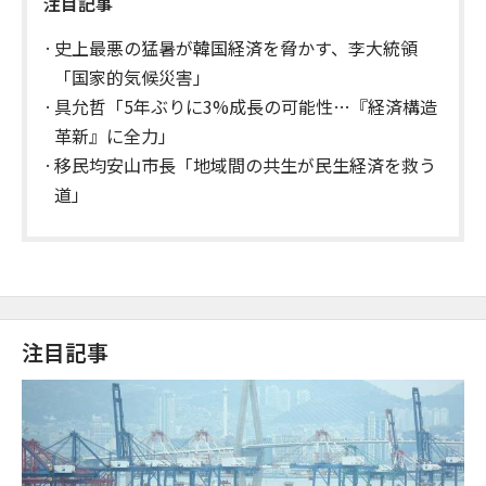
注目記事
史上最悪の猛暑が韓国経済を脅かす、李大統領
「国家的気候災害」
具允哲「5年ぶりに3%成長の可能性…『経済構造
革新』に全力」
移民均安山市長「地域間の共生が民生経済を救う
道」
注目記事