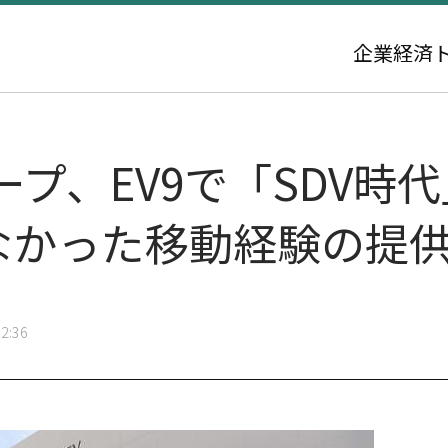
企業
経済
プ、EV9で「SDV時
でなかった移動経験の提
2:36