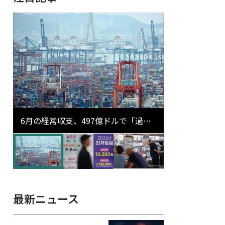
6月の経常収支、497億ドルで「過去
最大」…輸出が初の1000億ドル突破
最新ニュース