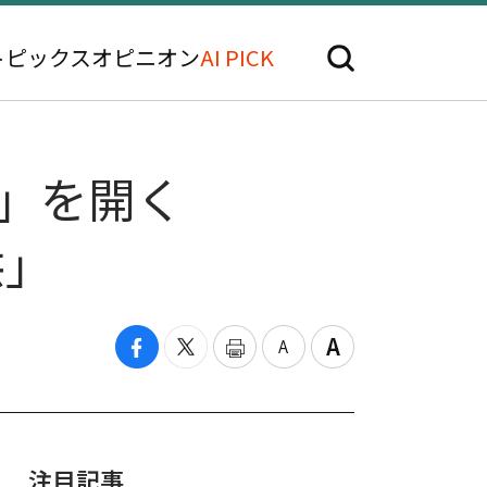
トピックス
オピニオン
AI PICK
代」を開く
供」
注目記事