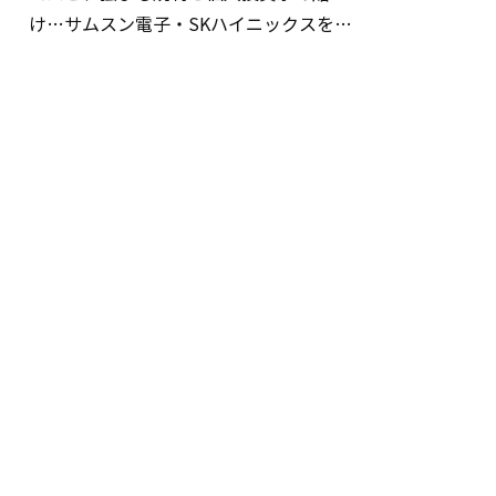
け…サムスン電子・SKハイニックスを巡
る明暗