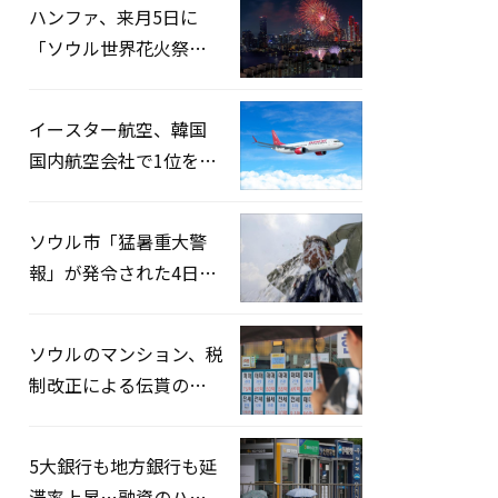
ハンファ、来月5日に
「ソウル世界花火祭り
2026」開催…韓・米・
英の3カ国が参加
イースター航空、韓国
国内航空会社で1位を記
録…「上半期搭乗率
93%」
ソウル市「猛暑重大警
報」が発令された4日、
熱中症患者39人追加発
生
ソウルのマンション、税
制改正による伝貰の月
貰化加速を憂慮
5大銀行も地方銀行も延
滞率上昇…融資のハー