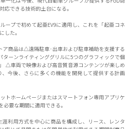
単一化は今後、現代自動車グループが提供するFoD商
対応できる技術的土台になる。
グループで初めて起亜EV9に適用し、これを「起亜コネ
にした。
ストア商品は△遠隔駐車·出車および駐車補助を支援する
ルパターンライティンググリルに5つのグラフィックで個
」 △車両で映像および高音質音源コンテンツが楽しめ
り、今後、さらに多くの機能を開発して提供する計画
ットホームページまたはスマートフォン専用アプリケ
機能を必要な期間に適用できる。
生涯利用方式を中心に商品を構成し、リース、レンタ