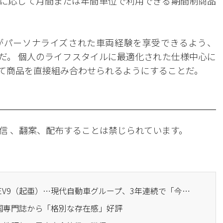
に応じて月間または年間単位で利用できる期間制商品
がパーソナライズされた車両経験を享受できるよう、
針だ。 個人のライフスタイルに最適化された仕様中心に
せて商品を直接組み合わせられるようにすることだ。
信 、翻案、配布することは禁じられています。
· 「世界の今年の車」にEV9（起亜）…現代自動車グループ、3年連続で「今年の自動車」席巻
英国専門誌から「格別な存在感」好評