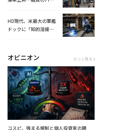
ドルはさらに高く
HD現代、米最大の軍艦
ドックに「知的溶接」
システムを導入へ
オピニオン
もっと見る
コスピ、強まる規制と個人投資家の賭