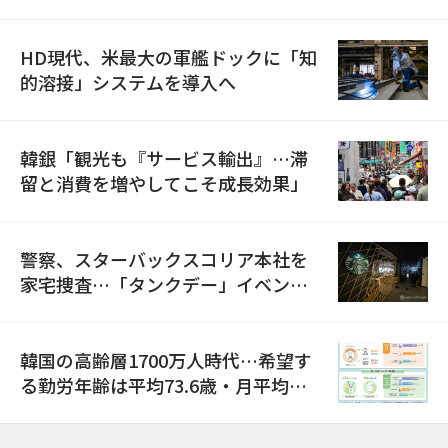
HD現代、米最大の軍艦ドックに「知
的溶接」システムを導入へ
韓銀「観光も『サービス輸出』…滞
留と消費を増やしてこそ成長効果」
警察、スターバックスコリア本社を
家宅捜査…「タンクデー」イベント
巡り侮辱容疑
韓国の高齢層1700万人時代…希望す
る勤労年齢は平均73.6歳・月平均賃
金は300万ウォン以上