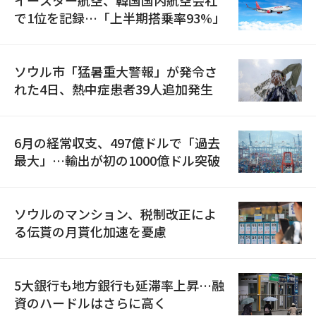
で1位を記録…「上半期搭乗率93%」
ソウル市「猛暑重大警報」が発令さ
れた4日、熱中症患者39人追加発生
6月の経常収支、497億ドルで「過去
最大」…輸出が初の1000億ドル突破
ソウルのマンション、税制改正によ
る伝貰の月貰化加速を憂慮
5大銀行も地方銀行も延滞率上昇…融
資のハードルはさらに高く