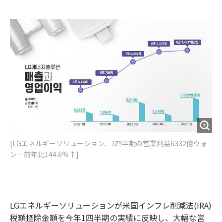
e
t
m
m
b
t
o
i
o
e
u
n
o
r
t
k
[LGエネルギーソリューション、1四半期の営業利益6332億ウォ
ン…前年比144.6%↑]
LGエネルギーソリューションが米国インフレ削減法(IRA)
税額控除金額を今年1四半期の実績に反映し、大幅な営