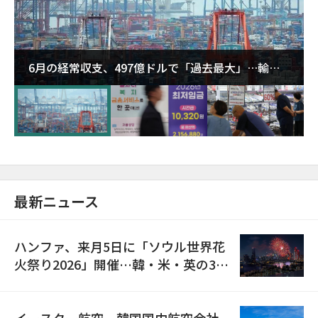
6月の経常収支、497億ドルで「過去最大」…輸出
が初の1000億ドル突破
最新ニュース
ハンファ、来月5日に「ソウル世界花
火祭り2026」開催…韓・米・英の3カ
国が参加
イースター航空、韓国国内航空会社