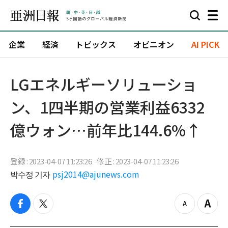
企業
経済
トピックス
オピニオン
AI PICK
LGエネルギーソリューショ
ン、1四半期の営業利益6332
億ウォン…前年比144.6%↑
登録 : 2023-04-07 11:23:26
修正 : 2023-04-07 11:23:26
박수정 기자
psj2014@ajunews.com
f
t
z
Z
a
w
o
o
c
i
o
o