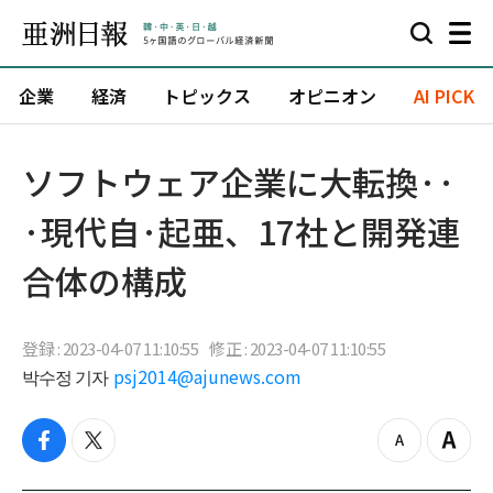
企業
経済
トピックス
オピニオン
AI PICK
ソフトウェア企業に大転換··
·現代自·起亜、17社と開発連
合体の構成
登録 : 2023-04-07 11:10:55
修正 : 2023-04-07 11:10:55
박수정 기자
psj2014@ajunews.com
f
t
z
Z
a
w
o
o
c
i
o
o