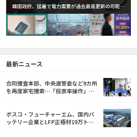
韓国政府、猛暑で電力需要が過去最高更新の可能性
に需給対応体制を点検
最新ニュース
合同捜査本部、中央選管委など9カ所
を再度家宅捜索…「投票率操作」の
資料を確保
ポスコ・フューチャーエム、国内バ
ッテリー企業とLFP正極材19万トン
の供給契約を締結