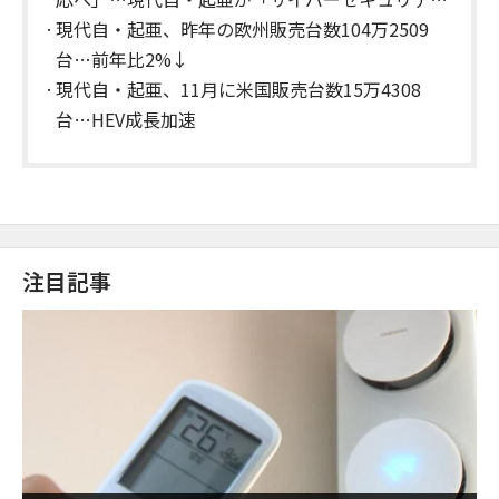
ィ・ワーキンググループ」を発足
現代自・起亜、昨年の欧州販売台数104万2509
台…前年比2%↓
現代自・起亜、11月に米国販売台数15万4308
台…HEV成長加速
注目記事