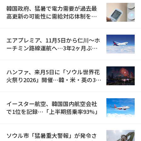
韓国政府、猛暑で電力需要が過去最
高更新の可能性に需給対応体制を点
検
エアプレミア、11月5日から仁川〜ホ
ーチミン路線運航へ…3年2ヶ月ぶり
の再開
ハンファ、来月5日に「ソウル世界花
火祭り2026」開催…韓・米・英の3カ
国が参加
イースター航空、韓国国内航空会社
で1位を記録…「上半期搭乗率93%」
ソウル市「猛暑重大警報」が発令さ