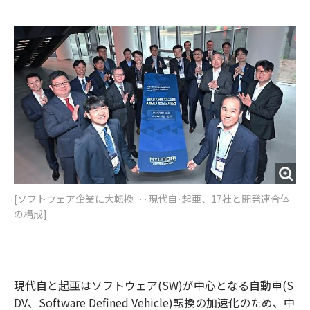
e
t
m
m
b
t
o
i
o
e
u
n
o
r
t
k
[ソフトウェア企業に大転換···現代自·起亜、17社と開発連合体
の構成]
現代自と起亜はソフトウェア(SW)が中心となる自動車(S
DV、Software Defined Vehicle)転換の加速化のため、中