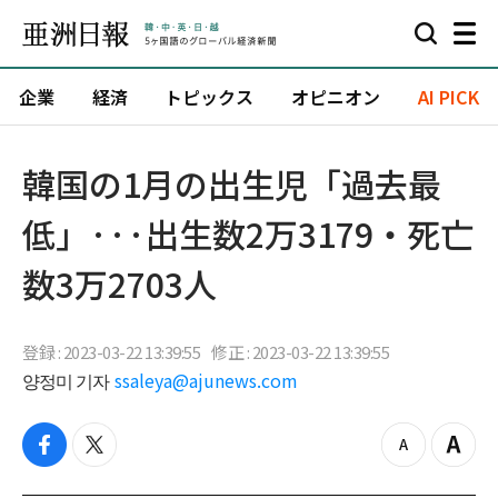
企業
経済
トピックス
オピニオン
AI PICK
韓国の1月の出生児「過去最
低」···出生数2万3179・死亡
数3万2703人
登録 : 2023-03-22 13:39:55
修正 : 2023-03-22 13:39:55
양정미 기자
ssaleya@ajunews.com
f
t
z
Z
a
w
o
o
c
i
o
o