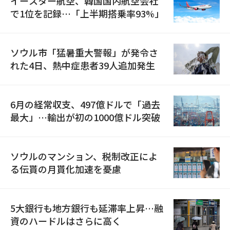
イースター航空、韓国国内航空会社
で1位を記録…「上半期搭乗率93%」
ソウル市「猛暑重大警報」が発令さ
れた4日、熱中症患者39人追加発生
6月の経常収支、497億ドルで「過去
最大」…輸出が初の1000億ドル突破
ソウルのマンション、税制改正によ
る伝貰の月貰化加速を憂慮
5大銀行も地方銀行も延滞率上昇…融
資のハードルはさらに高く