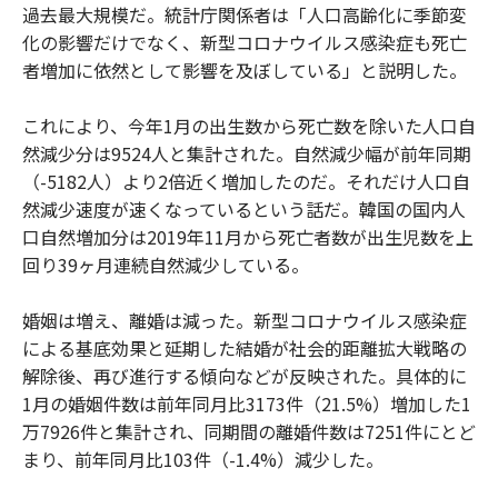
過去最大規模だ。統計庁関係者は「人口高齢化に季節変
化の影響だけでなく、新型コロナウイルス感染症も死亡
者増加に依然として影響を及ぼしている」と説明した。
これにより、今年1月の出生数から死亡数を除いた人口自
然減少分は9524人と集計された。自然減少幅が前年同期
（-5182人）より2倍近く増加したのだ。それだけ人口自
然減少速度が速くなっているという話だ。韓国の国内人
口自然増加分は2019年11月から死亡者数が出生児数を上
回り39ヶ月連続自然減少している。
婚姻は増え、離婚は減った。新型コロナウイルス感染症
による基底効果と延期した結婚が社会的距離拡大戦略の
解除後、再び進行する傾向などが反映された。具体的に
1月の婚姻件数は前年同月比3173件（21.5%）増加した1
万7926件と集計され、同期間の離婚件数は7251件にとど
まり、前年同月比103件（-1.4%）減少した。