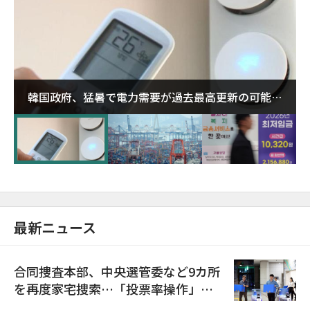
韓国政府、猛暑で電力需要が過去最高更新の可能性
に需給対応体制を点検
最新ニュース
合同捜査本部、中央選管委など9カ所
を再度家宅捜索…「投票率操作」の
資料を確保