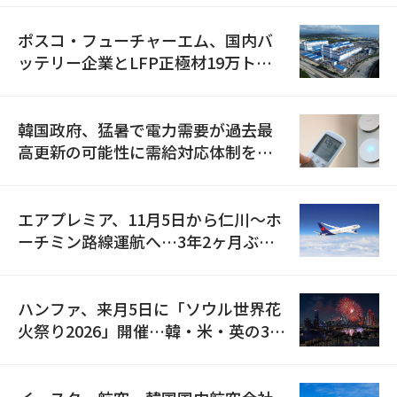
ポスコ・フューチャーエム、国内バ
ッテリー企業とLFP正極材19万トン
の供給契約を締結
韓国政府、猛暑で電力需要が過去最
高更新の可能性に需給対応体制を点
検
エアプレミア、11月5日から仁川〜ホ
ーチミン路線運航へ…3年2ヶ月ぶり
の再開
ハンファ、来月5日に「ソウル世界花
火祭り2026」開催…韓・米・英の3カ
国が参加