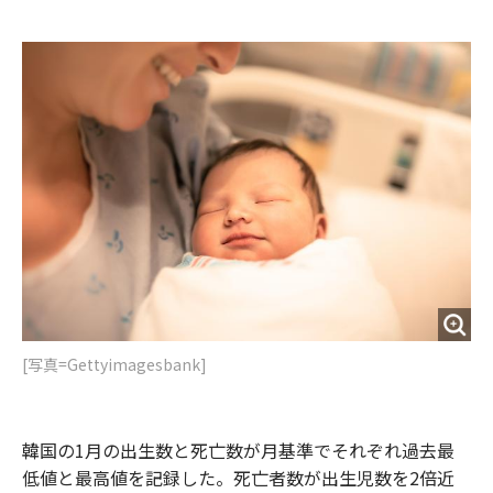
e
t
m
m
b
t
o
i
o
e
u
n
o
r
t
k
[写真=Gettyimagesbank]
韓国の1月の出生数と死亡数が月基準でそれぞれ過去最
低値と最高値を記録した。死亡者数が出生児数を2倍近