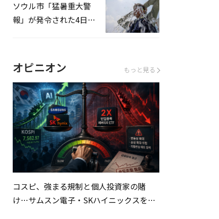
ソウル市「猛暑重大警
報」が発令された4日、
熱中症患者39人追加発
生
オピニオン
もっと見る
コスピ、強まる規制と個人投資家の賭
け…サムスン電子・SKハイニックスを巡
る明暗