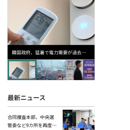
韓国政府、猛暑で電力需要が過去最
高更新の可能性に需給対応体制を点
検
最新ニュース
合同捜査本部、中央選
管委など9カ所を再度家