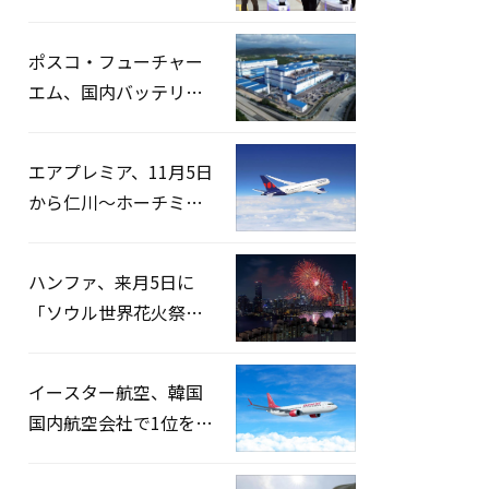
宅捜索…「投票率操
作」の資料を確保
ポスコ・フューチャー
エム、国内バッテリー
企業とLFP正極材19万ト
ンの供給契約を締結
エアプレミア、11月5日
から仁川〜ホーチミン
路線運航へ…3年2ヶ月
ぶりの再開
ハンファ、来月5日に
「ソウル世界花火祭り
2026」開催…韓・米・
英の3カ国が参加
イースター航空、韓国
国内航空会社で1位を記
録…「上半期搭乗率
93%」