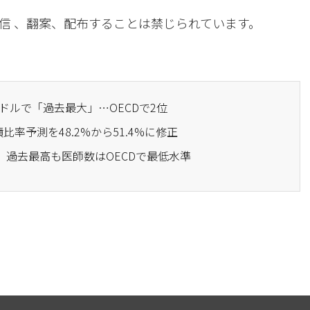
信 、翻案、配布することは禁じられています。
億ドルで「過去最大」…OECDで2位
債比率予測を48.2%から51.4%に修正
7年、過去最高も医師数はOECDで最低水準