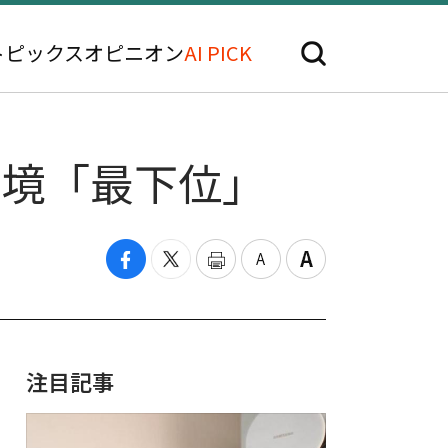
トピックス
オピニオン
AI PICK
環境「最下位」
注目記事