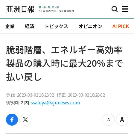
企業
経済
トピックス
オピニオン
AI PICK
脆弱階層、エネルギー高効率
製品の購入時に最大20%まで
払い戻し
登録 : 2023-03-02 18:28:02
修正 : 2023-03-02 18:28:02
양정미 기자
ssaleya@ajunews.com
f
t
z
Z
a
w
o
o
c
i
o
o