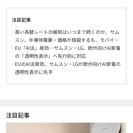
注目記事
高い為替レートの緩和はいつまで続くのか、サム
スン、半導体需要・価格が相殺するも、モバイ
ル・家電は厳しい状況
EU「AI法」発効…サムスン・LG、欧州向けAI家電
の「透明性表示」へ先行的に対応
EUのAI法発効、サムスン・LGが欧州向けAI家電の
透明性表示に先手
注目記事