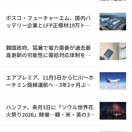
資料を確保
ポスコ・フューチャーエム、国内バ
ッテリー企業とLFP正極材19万トン
の供給契約を締結
韓国政府、猛暑で電力需要が過去最
高更新の可能性に需給対応体制を点
検
エアプレミア、11月5日から仁川〜ホ
ーチミン路線運航へ…3年2ヶ月ぶり
の再開
ハンファ、来月5日に「ソウル世界花
火祭り2026」開催…韓・米・英の3カ
国が参加