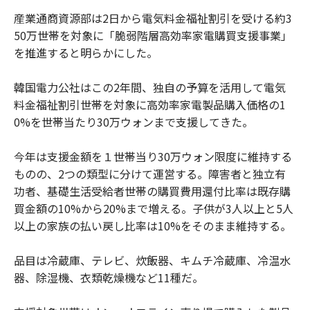
産業通商資源部は2日から電気料金福祉割引を受ける約3
50万世帯を対象に「脆弱階層高効率家電購買支援事業」
を推進すると明らかにした。
韓国電力公社はこの2年間、独自の予算を活用して電気
料金福祉割引世帯を対象に高効率家電製品購入価格の1
0%を世帯当たり30万ウォンまで支援してきた。
今年は支援金額を１世帯当り30万ウォン限度に維持する
ものの、2つの類型に分けて運営する。障害者と独立有
功者、基礎生活受給者世帯の購買費用還付比率は既存購
買金額の10%から20%まで増える。子供が3人以上と5人
以上の家族の払い戻し比率は10%をそのまま維持する。
品目は冷蔵庫、テレビ、炊飯器、キムチ冷蔵庫、冷温水
器、除湿機、衣類乾燥機など11種だ。