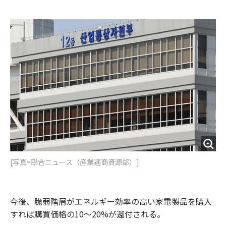
e
t
m
m
b
t
o
i
o
e
u
n
o
r
t
k
[写真=聯合ニュース（産業通商資源部）]
今後、脆弱階層がエネルギー効率の高い家電製品を購入
すれば購買価格の10～20%が還付される。