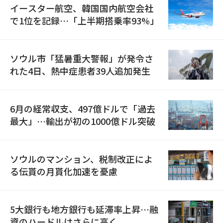
イースター航空、韓国国内航空会社
で1位を記録…「上半期搭乗率93%」
ソウル市「猛暑重大警報」が発令さ
れた4日、熱中症患者39人追加発生
6月の経常収支、497億ドルで「過去
最大」…輸出が初の1000億ドル突破
ソウルのマンション、税制改正によ
る伝貰の月貰化加速を憂慮
5大銀行も地方銀行も延滞率上昇…融
資のハードルはさらに高く