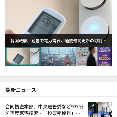
韓国政府、猛暑で電力需要が過去最高更新の可能性
に需給対応体制を点検
最新ニュース
合同捜査本部、中央選管委など9カ所
を再度家宅捜索…「投票率操作」の