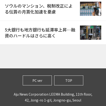
ソウルのマンション、税制改正によ
る伝貰の月貰化加速を憂慮
5大銀行も地方銀行も延滞率上昇…融
資のハードルはさらに高く
PC ver
TOP
Aju News Corporation LEEMA Building, 11th floor,
42, Jong-ro 1-gil, Jongno-gu, Seoul