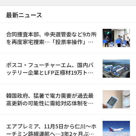
最新ニュース
合同捜査本部、中央選管委など9カ所
を再度家宅捜索…「投票率操作」の
資料を確保
ポスコ・フューチャーエム、国内バ
ッテリー企業とLFP正極材19万トン
の供給契約を締結
韓国政府、猛暑で電力需要が過去最
高更新の可能性に需給対応体制を点
検
エアプレミア、11月5日から仁川〜ホ
ーチミン路線運航へ…3年2ヶ月ぶり