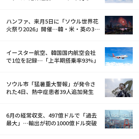
の再開
ハンファ、来月5日に「ソウル世界花
火祭り2026」開催…韓・米・英の3カ
国が参加
イースター航空、韓国国内航空会社
で1位を記録…「上半期搭乗率93%」
ソウル市「猛暑重大警報」が発令さ
れた4日、熱中症患者39人追加発生
6月の経常収支、497億ドルで「過去
最大」…輸出が初の1000億ドル突破