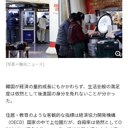
o
e
u
n
o
r
t
k
[写真＝聯合ニュース]
韓国が経済の量的成長にもかかわらず、生活全般の満足
度は依然として後進国の身分を免れないことが分かっ
た。
住居・教育のような客観的な指標は経済協力開発機構
（OECD）国家の中で上位圏だが、自殺率は依然としてO