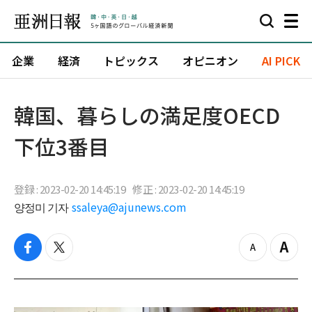
企業
経済
トピックス
オピニオン
AI PICK
韓国、暮らしの満足度OECD
下位3番目
登録 : 2023-02-20 14:45:19
修正 : 2023-02-20 14:45:19
양정미 기자
ssaleya@ajunews.com
f
t
z
Z
a
w
o
o
c
i
o
o
e
t
m
m
b
t
o
i