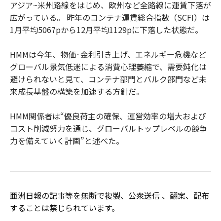
アジア~米州路線をはじめ、欧州など全路線に運賃下落が
広がっている。 昨年のコンテナ運賃総合指数（SCFI）は
1月平均5067pから12月平均1129pに下落した状態だ。
HMMは今年、物価·金利引き上げ、エネルギー危機など
グローバル景気低迷による消費心理萎縮で、需要鈍化は
避けられないと見て、コンテナ部門とバルク部門など未
来成長基盤の構築を加速する方針だ。
HMM関係者は“優良荷主の確保、運営効率の増大および
コスト削減努力を通じ、グローバルトップレベルの競争
力を備えていく計画”と述べた。
亜洲日報の記事等を無断で複製、公衆送信 、翻案、配布
することは禁じられています。