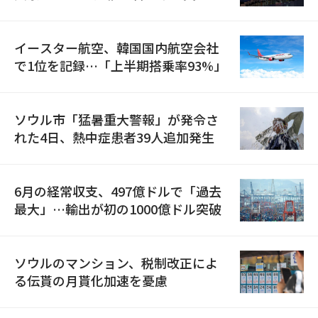
国が参加
イースター航空、韓国国内航空会社
で1位を記録…「上半期搭乗率93%」
ソウル市「猛暑重大警報」が発令さ
れた4日、熱中症患者39人追加発生
6月の経常収支、497億ドルで「過去
最大」…輸出が初の1000億ドル突破
ソウルのマンション、税制改正によ
る伝貰の月貰化加速を憂慮