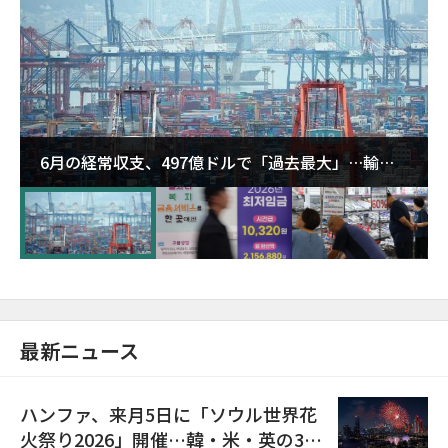
6月の経常収支、497億ドルで「過去最大」…輸出
が初の1000億ドル突破
最新ニュース
ハンファ、来月5日に「ソウル世界花
火祭り2026」開催…韓・米・英の3カ