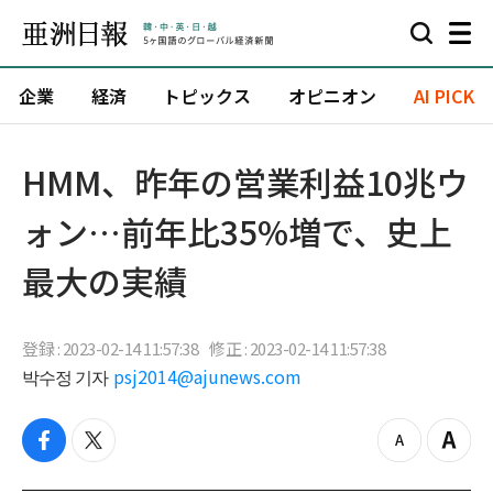
企業
経済
トピックス
オピニオン
AI PICK
HMM、昨年の営業利益10兆ウ
ォン…前年比35%増で、史上
最大の実績
登録 : 2023-02-14 11:57:38
修正 : 2023-02-14 11:57:38
박수정 기자
psj2014@ajunews.com
f
t
z
Z
a
w
o
o
c
i
o
o