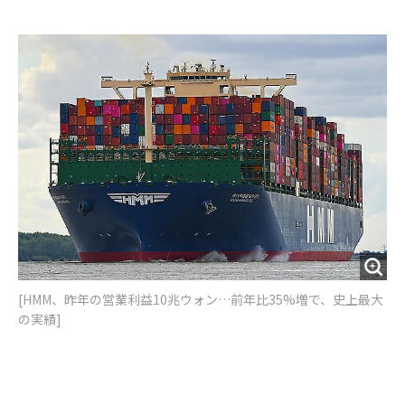
e
t
m
m
b
t
o
i
o
e
u
n
o
r
t
k
[HMM、昨年の営業利益10兆ウォン…前年比35%増で、史上最大
の実績]