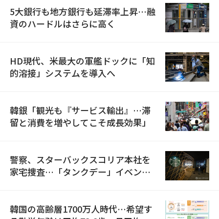
5大銀行も地方銀行も延滞率上昇…融
資のハードルはさらに高く
HD現代、米最大の軍艦ドックに「知
的溶接」システムを導入へ
韓銀「観光も『サービス輸出』…滞
留と消費を増やしてこそ成長効果」
警察、スターバックスコリア本社を
家宅捜査…「タンクデー」イベント
巡り侮辱容疑
韓国の高齢層1700万人時代…希望す