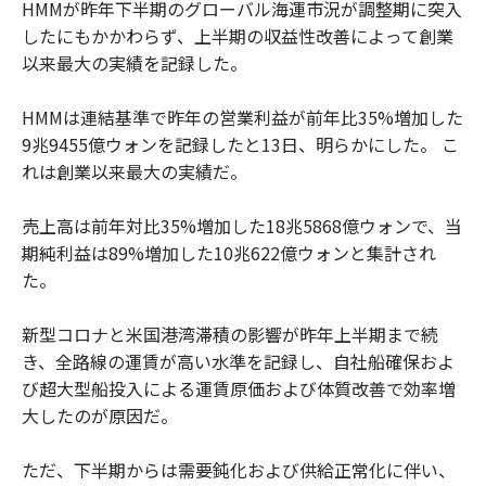
HMMが昨年下半期のグローバル海運市況が調整期に突入
したにもかかわらず、上半期の収益性改善によって創業
以来最大の実績を記録した。
HMMは連結基準で昨年の営業利益が前年比35%増加した
9兆9455億ウォンを記録したと13日、明らかにした。 こ
れは創業以来最大の実績だ。
売上高は前年対比35%増加した18兆5868億ウォンで、当
期純利益は89%増加した10兆622億ウォンと集計され
た。
新型コロナと米国港湾滞積の影響が昨年上半期まで続
き、全路線の運賃が高い水準を記録し、自社船確保およ
び超大型船投入による運賃原価および体質改善で効率増
大したのが原因だ。
ただ、下半期からは需要鈍化および供給正常化に伴い、