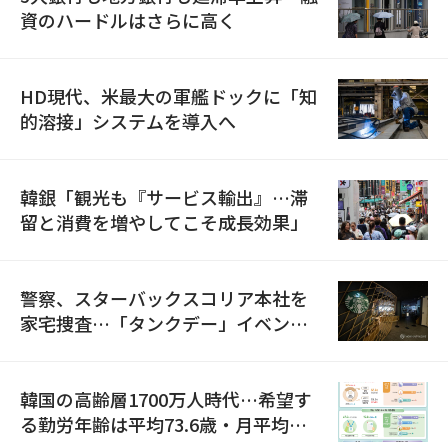
資のハードルはさらに高く
HD現代、米最大の軍艦ドックに「知
的溶接」システムを導入へ
韓銀「観光も『サービス輸出』…滞
留と消費を増やしてこそ成長効果」
警察、スターバックスコリア本社を
家宅捜査…「タンクデー」イベント
巡り侮辱容疑
韓国の高齢層1700万人時代…希望す
る勤労年齢は平均73.6歳・月平均賃