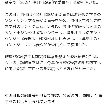
議室で「2023年第1回ESG諮問委員会」会議を開いた。
この日、済州観光公社ESG諮問委員会は済州観光学会の
ソン・サンソプ会長が委員長を務め、済州大学校観光経
営学科のカン・ジュヒョン教授、済州代案研究共同体の
カン・ホジン公共政策センター長、済州オルレのアン・
ウンジュ代表理事、㈱済州オレ代表理事、㈳漢拏山のヒ
ョン・ジェウン代表などが委員として参加した。
昨年ESG経営中長期実践体系を整えた済州観光公社は、
今回の会議結果を基に、今年からESG経営の組織内在化
に向けた実行プロセスを高度化する方針だと伝えた。
亜洲日報の記事等を無断で複製、公衆送信 、翻案、配布
することは禁じられています。