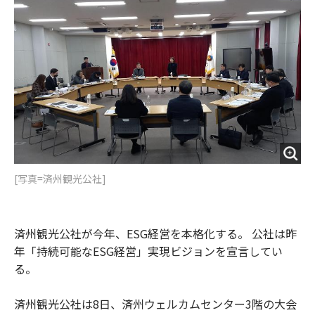
o
e
u
n
o
r
t
k
[写真=済州観光公社]
済州観光公社が今年、ESG経営を本格化する。 公社は昨
年「持続可能なESG経営」実現ビジョンを宣言してい
る。
済州観光公社は8日、済州ウェルカムセンター3階の大会