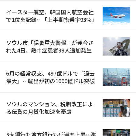
イースター航空、韓国国内航空会社
で1位を記録…「上半期搭乗率93%」
ソウル市「猛暑重大警報」が発令さ
れた4日、熱中症患者39人追加発生
6月の経常収支、497億ドルで「過去
最大」…輸出が初の1000億ドル突破
ソウルのマンション、税制改正によ
る伝貰の月貰化加速を憂慮
5大銀行も地方銀行も延滞率上昇…融