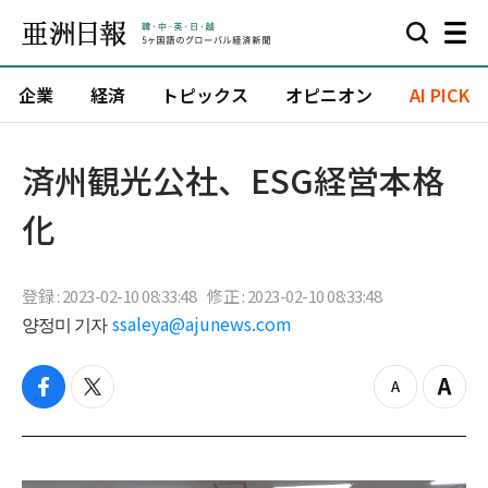
企業
経済
トピックス
オピニオン
AI PICK
済州観光公社、ESG経営本格
化
登録 : 2023-02-10 08:33:48
修正 : 2023-02-10 08:33:48
양정미 기자
ssaleya@ajunews.com
f
t
z
Z
a
w
o
o
c
i
o
o
e
t
m
m
b
t
o
i