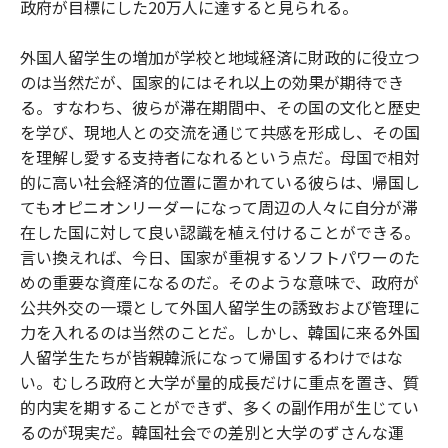
政府が目標にした20万人に達すると見られる。
外国人留学生の増加が学校と地域経済に財政的に役立つ
のは当然だが、国家的にはそれ以上の効果が期待でき
る。すなわち、彼らが滞在期間中、その国の文化と歴史
を学び、現地人との交流を通じて共感を形成し、その国
を理解し愛する支持者になれるという点だ。母国で相対
的に高い社会経済的位置に置かれている彼らは、帰国し
てもオピニオンリーダーになって周辺の人々に自分が滞
在した国に対して良い認識を植え付けることができる。
言い換えれば、今日、国家が重視するソフトパワーのた
めの重要な資産になるのだ。そのような意味で、政府が
公共外交の一環として外国人留学生の誘致および管理に
力を入れるのは当然のことだ。しかし、韓国に来る外国
人留学生たちが皆親韓派になって帰国するわけではな
い。むしろ政府と大学が量的成長だけに重点を置き、質
的内実を期することができず、多くの副作用が生じてい
るのが現実だ。韓国社会での差別と大学のずさんな運