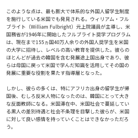
このような点は、最も膨大で体系的な外国人留学生制度
を施行している米国でも発見される。ウィリアム・フル
ブライト（William Fulbright）元上院議員が主導し、米
国務省が1946年に開始したフルブライト奨学プログラム
は、現在まで155ヵ国40万人余りの外国人奨学生を米国
の大学に招待し、レベルの高い教育を提供した。彼らの
ほとんどが過去の韓国を含む発展途上国出身であり、彼
らは母国に戻って米国で学んだ知識を活用してその国の
発展に重要な役割を果たす指導層となった。
しかし、彼らの多くは、特にアフリカ出身の留学生が帰
国後、むしろ反米人物になったのは、韓国にとって大き
な反面教師になる。米国滞在中、米国社会で蔓延してい
る黒人の差別待遇と社会不条理を目撃した彼らが、米国
に対して良い感情を持っていくことはできなかっただろ
う。