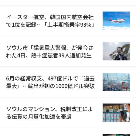
国が参加
イースター航空、韓国国内航空会社
で1位を記録…「上半期搭乗率93%」
ソウル市「猛暑重大警報」が発令さ
れた4日、熱中症患者39人追加発生
6月の経常収支、497億ドルで「過去
最大」…輸出が初の1000億ドル突破
ソウルのマンション、税制改正によ
る伝貰の月貰化加速を憂慮