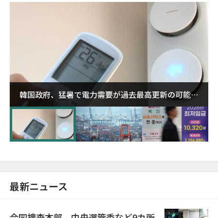
韓国政府、猛暑で電力需要が過去最高更新の可能性
に需給対応体制を点検
最新ニュース
合同捜査本部、中央選管委など9カ所