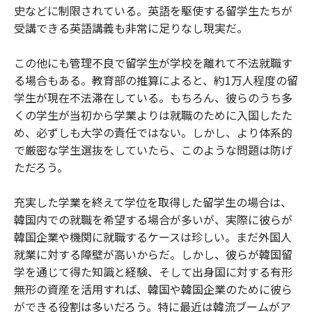
史などに制限されている。英語を駆使する留学生たちが
受講できる英語講義も非常に足りなし現実だ。
この他にも管理不良で留学生が学校を離れて不法就職す
る場合もある。教育部の推算によると、約1万人程度の留
学生が現在不法滞在している。もちろん、彼らのうち多
くの学生が当初から学業よりは就職のために入国したた
め、必ずしも大学の責任ではない。しかし、より体系的
で厳密な学生選抜をしていたら、このような問題は防げ
ただろう。
充実した学業を終えて学位を取得した留学生の場合は、
韓国内での就職を希望する場合が多いが、実際に彼らが
韓国企業や機関に就職するケースは珍しい。まだ外国人
就業に対する障壁が高いからだ。しかし、彼らが韓国留
学を通じて得た知識と経験、そして出身国に対する有形
無形の資産を活用すれば、韓国や韓国企業のために彼ら
ができる役割は多いだろう。特に最近は韓流ブームがア