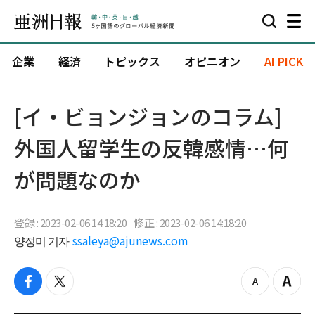
企業
経済
トピックス
オピニオン
AI PICK
[イ・ビョンジョンのコラム]
外国人留学生の反韓感情…何
が問題なのか
登録 : 2023-02-06 14:18:20
修正 : 2023-02-06 14:18:20
양정미 기자
ssaleya@ajunews.com
f
t
z
Z
a
w
o
o
c
i
o
o