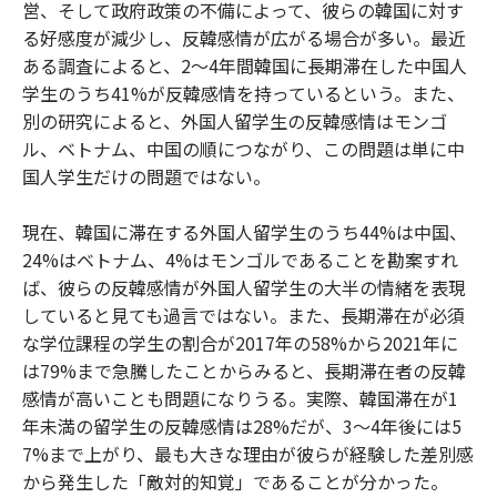
営、そして政府政策の不備によって、彼らの韓国に対す
る好感度が減少し、反韓感情が広がる場合が多い。最近
ある調査によると、2～4年間韓国に長期滞在した中国人
学生のうち41%が反韓感情を持っているという。また、
別の研究によると、外国人留学生の反韓感情はモンゴ
ル、ベトナム、中国の順につながり、この問題は単に中
国人学生だけの問題ではない。
現在、韓国に滞在する外国人留学生のうち44%は中国、
24%はベトナム、4%はモンゴルであることを勘案すれ
ば、彼らの反韓感情が外国人留学生の大半の情緒を表現
していると見ても過言ではない。また、長期滞在が必須
な学位課程の学生の割合が2017年の58%から2021年に
は79%まで急騰したことからみると、長期滞在者の反韓
感情が高いことも問題になりうる。実際、韓国滞在が1
年未満の留学生の反韓感情は28%だが、3～4年後には5
7%まで上がり、最も大きな理由が彼らが経験した差別感
から発生した「敵対的知覚」であることが分かった。