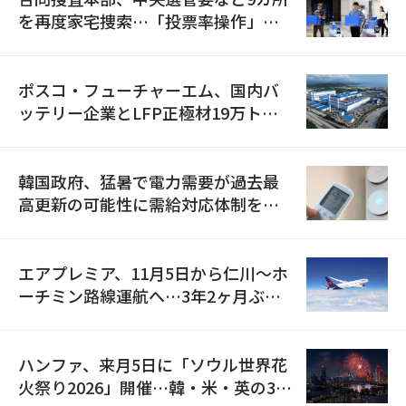
を再度家宅捜索…「投票率操作」の
資料を確保
ポスコ・フューチャーエム、国内バ
ッテリー企業とLFP正極材19万トン
の供給契約を締結
韓国政府、猛暑で電力需要が過去最
高更新の可能性に需給対応体制を点
検
エアプレミア、11月5日から仁川〜ホ
ーチミン路線運航へ…3年2ヶ月ぶり
の再開
ハンファ、来月5日に「ソウル世界花
火祭り2026」開催…韓・米・英の3カ