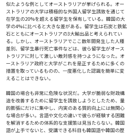
似たような例としてオーストラリアが挙げられる。オー
ストラリアの大学は積極的な外国人留学生誘致を通じて
在学生の20%を超える留学生を保有している。韓国の大
学の4%に比べると大きな差がある。留学生は石炭と鉄鉱
石とともにオーストラリアの3大輸出品と考えられてい
る。しかし、オーストラリアでここ数年間発生した人種
差別、留学生暴行死亡事件などは、彼ら留学生がオース
トラリアに対して激しい敵対感を持つようになった。オ
ーストラリア政府と大学がこれを是正するために多くの
措置を取っているものの、一度悪化した認識を簡単に変
えることはできない。
韓国の場合も非常に危険な状況だ。大学が脆弱な財政構
造を改善するために留学生を誘致しようとしたため、量
的膨張にだけに集中し、内実のある質的向上には無関心
な場合が多い。言語や文化の違いで彼らが経験する困難
を解消するための体系的な支援策は見当たらない。韓国
語が上手でないと、受講できる科目も韓国語や韓国の歴