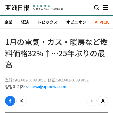
企業
経済
トピックス
オピニオン
AI PICK
1月の電気・ガス・暖房など燃
料価格32%↑…25年ぶりの最
高
登録 : 2023-02-06 09:30:32
修正 : 2023-02-06 09:30:32
양정미 기자
ssaleya@ajunews.com
f
t
z
Z
a
w
o
o
c
i
o
o