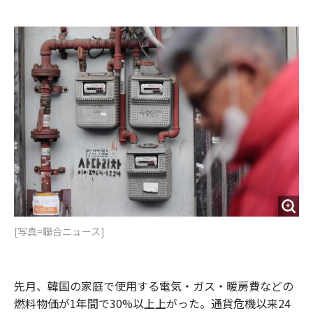
e
t
m
m
b
t
o
i
o
e
u
n
o
r
t
k
[写真=聯合ニュース]
先月、韓国の家庭で使用する電気・ガス・暖房費などの
燃料物価が1年間で30%以上上がった。通貨危機以来24