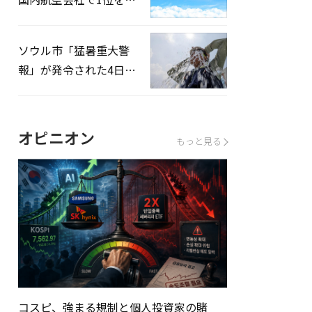
録…「上半期搭乗率
93%」
ソウル市「猛暑重大警
報」が発令された4日、
熱中症患者39人追加発
生
オピニオン
もっと見る
コスピ、強まる規制と個人投資家の賭