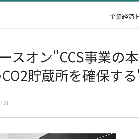
企業
経済
 SKアースオン"CCS事業の
のCO2貯蔵所を確保する
4:21