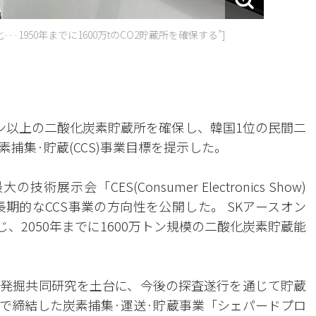
格化···1950年までに1600万tのCO2貯蔵所を確保する”]
万トン以上の二酸化炭素貯蔵所を確保し、韓国1位の民間二
捕集·貯蔵(CCS)事業目標を提示した。
展示会「CES(Consumer Electronics Show)
長期的なCCS事業の方向性を公開した。 SKアースオン
、2050年までに1600万トン規模の二酸化炭素貯蔵能
発掘共同研究を土台に、今後の探査遂行を通じて貯蔵
で締結した炭素捕集·運送·貯蔵事業「シェパードプロ