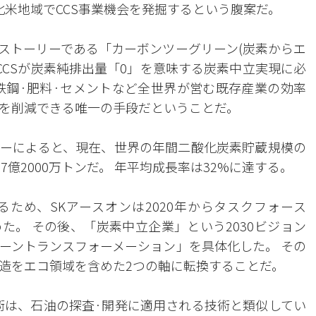
北米地域でCCS事業機会を発掘するという腹案だ。
ルストーリーである「カーボンツーグリーン(炭素からエ
はCCSが炭素純排出量「0」を意味する炭素中立実現に必
鉄鋼·肥料·セメントなど全世界が営む既存産業の効率
を削減できる唯一の手段だということだ。
ーによると、現在、世界の年間二酸化炭素貯蔵規模の
0年7億2000万トンだ。 年平均成長率は32%に達する。
ため、SKアースオンは2020年からタスクフォース
めた。 その後、「炭素中立企業」という2030ビジョン
ーントランスフォーメーション」を具体化した。 その
造をエコ領域を含めた2つの軸に転換することだ。
技術は、石油の探査·開発に適用される技術と類似してい