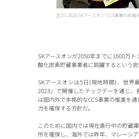
[[CES 2023] SKアースオン“CCS事業の本
SKアースオンが2050年までに1600
酸化炭素貯蔵事業者に跳躍するという炭素
SKアースオンは5日(現地時間)、世界最大の技術
2023」で開催したテックデーを通じ、
は国内外で本格的なCCS事業の推進を通じ
力を確保する方針だ。
このために国内では現在進行中の貯蔵庫
所を確保し、海外では昨年、マレーシア