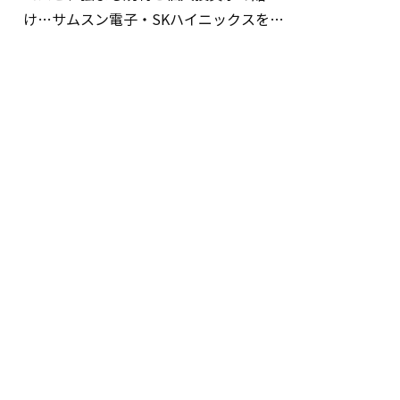
け…サムスン電子・SKハイニックスを巡
る明暗