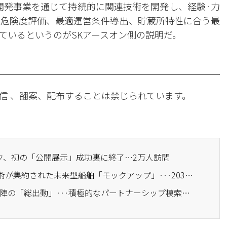
油開発事業を通じて持続的に関連技術を開発し、経験·力
の危険度評価、最適運営条件導出、貯蔵所特性に合う最
ているというのがSKアースオン側の説明だ。
信 、翻案、配布することは禁じられています。
イノテック、初の「公開展示」成功裏に終了…2万人訪問
· CES 2023 HD現代の技術が集約された未来型船舶「モックアップ」···2030年商用化
· CES 2023 SKT主要経営陣の「総出動」···積極的なパートナーシップ模索して「最高AI企業」への跳躍