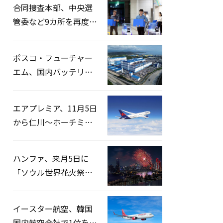
合同捜査本部、中央選
管委など9カ所を再度家
宅捜索…「投票率操
作」の資料を確保
ポスコ・フューチャー
エム、国内バッテリー
企業とLFP正極材19万ト
ンの供給契約を締結
エアプレミア、11月5日
から仁川〜ホーチミン
路線運航へ…3年2ヶ月
ぶりの再開
ハンファ、来月5日に
「ソウル世界花火祭り
2026」開催…韓・米・
英の3カ国が参加
イースター航空、韓国
国内航空会社で1位を記