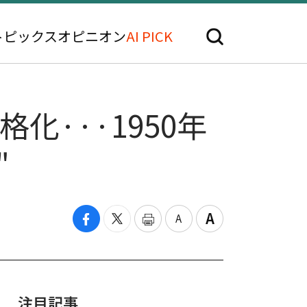
トピックス
オピニオン
AI PICK
本格化···1950年
"
注目記事