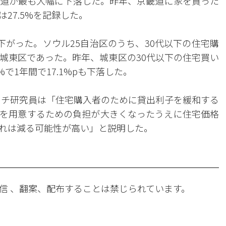
道が最も大幅に下落した。昨年、京畿道に家を買った
は27.5%を記録した。
へと下がった。ソウル25自治区のうち、30代以下の住宅購
城東区であった。昨年、城東区の30代以下の住宅買い
%で1年間で17.1%pも下落した。
ーチ研究員は「住宅購入者のために貸出利子を緩和する
を用意するための負担が大きくなったうえに住宅価格
れは減る可能性が高い」と説明した。
信 、翻案、配布することは禁じられています。