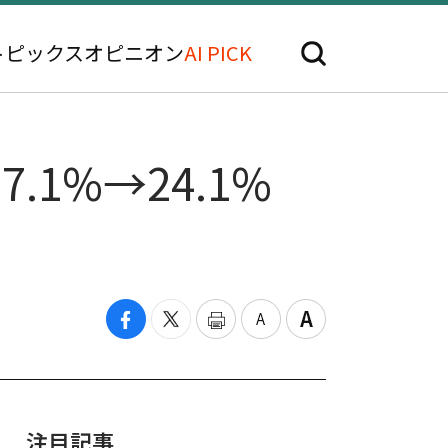
トピックス
オピニオン
AI PICK
1%→24.1%
注目記事