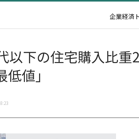
企業
経済
以下の住宅購入比重27.
最低値」
3:23