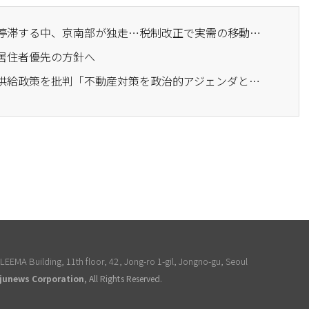
· 不動産統計：ソウルが停滞する中、京南部が独走…税制改正で実需の移動が加速するか
、居住者優先の方針へ
· 与党、オセフン市長の供給政策を批判「不動産対策を政治的アジェンダとして利用」
EEMA Building, 11th floor, 42, Jong-ro 1-gil, Jongno-gu, Seoul
junews Corporation
, All Rights Reserved.