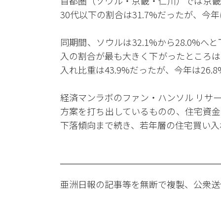
首都圏（ソウル・京畿・仁川）では京畿
30代以下の割合は31.7%だったが、今年
同期間、ソウルは32.1%から28.0%
入の割合が最も大きく下がったところは
入れ比重は43.9%だったが、今年は26.8
経済マンラボのファン・ハンソル リサ
方案を打ち出しているものの、住宅資金
下落傾向まで続き、若年層の住宅買い入
亜洲日報の記事等を無断で複製、公衆送