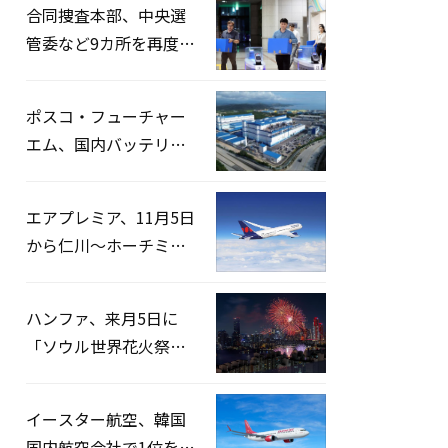
合同捜査本部、中央選
管委など9カ所を再度家
宅捜索…「投票率操
作」の資料を確保
ポスコ・フューチャー
エム、国内バッテリー
企業とLFP正極材19万ト
ンの供給契約を締結
エアプレミア、11月5日
から仁川〜ホーチミン
路線運航へ…3年2ヶ月
ぶりの再開
ハンファ、来月5日に
「ソウル世界花火祭り
2026」開催…韓・米・
英の3カ国が参加
イースター航空、韓国
国内航空会社で1位を記