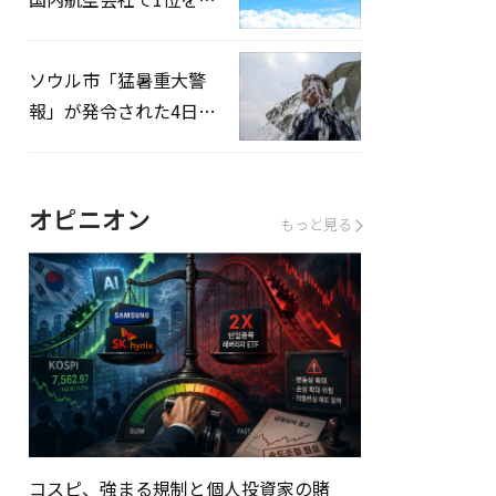
録…「上半期搭乗率
93%」
ソウル市「猛暑重大警
報」が発令された4日、
熱中症患者39人追加発
生
オピニオン
もっと見る
コスピ、強まる規制と個人投資家の賭