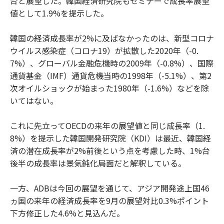
台と展望した。韓国経済研究院もセミナーで成長率展望
値として1.9%を提示した。
韓国の経済成長率が2%に及ばなかったのは、新型コロナ
ウイルス感染症（コロナ19）が拡散した2020年（-0.
7%）、グローバル金融危機時の2009年（-0.8%）、国際
通貨基金（IMF）通貨危機当時の1998年（-5.1%）、第2
次オイルショックが始まった1980年（-1.6%）などを除
いてはない。
これに先立ってOECDの来年の展望値と同じ成長率（1.
8%）を提示した韓国開発研究院（KDI）は最近、韓国経
済の潜在成長率が2%前後という点を考慮した時、1%台
後半の成長率は景気鈍化局面だと解釈している。
一方、ADBは今回の展望を通じて、アジア開発途上国46
ヵ国の来年の経済成長率を9月の展望対比0.3%ポイント
下方修正した4.6%と見込んだ。