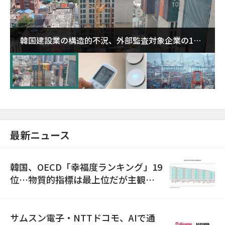
韓国建設業の構造的不況、外部監査対象企業の1割
超が「ゾンビ企業」に…5年で2.8倍増
最新ニュース
韓国、OECD「幸福度ランキング」19
位…物質的指標は最上位だが主観的
満足度は最下位
サムスン電子・NTTドコモ、AIで通