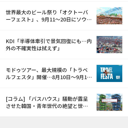
世界最大のビール祭り「オクトーバ
ーフェスト」、9月11〜20日にソウル
で開催
KDI「半導体牽引で景気回復にも…内
外の不確実性は拭えず」
モドゥツアー、最大規模の「トラベ
ルフェスタ」開催…8月10日～9月11
日
[コラム] 「バスハウス」騒動が露呈
させた韓国・青年世代の絶望と世代
間格差