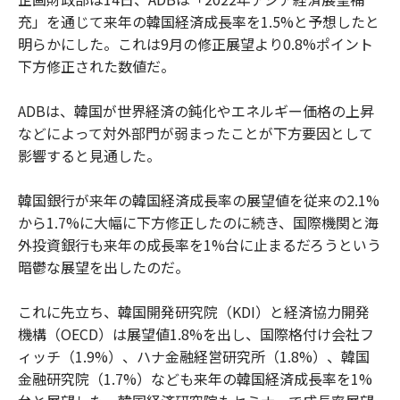
充」を通じて来年の韓国経済成長率を1.5%と予想したと
明らかにした。これは9月の修正展望より0.8%ポイント
下方修正された数値だ。
ADBは、韓国が世界経済の鈍化やエネルギー価格の上昇
などによって対外部門が弱まったことが下方要因として
影響すると見通した。
韓国銀行が来年の韓国経済成長率の展望値を従来の2.1%
から1.7%に大幅に下方修正したのに続き、国際機関と海
外投資銀行も来年の成長率を1%台に止まるだろうという
暗鬱な展望を出したのだ。
これに先立ち、韓国開発研究院（KDI）と経済協力開発
機構（OECD）は展望値1.8%を出し、国際格付け会社フ
ィッチ（1.9%）、ハナ金融経営研究所（1.8%）、韓国
金融研究院（1.7%）なども来年の韓国経済成長率を1%