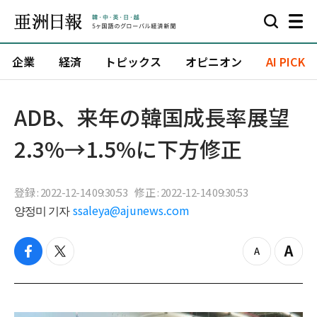
企業
経済
トピックス
オピニオン
AI PICK
ADB、来年の韓国成長率展望
2.3%→1.5%に下方修正
登録 : 2022-12-14 09:30:53
修正 : 2022-12-14 09:30:53
양정미 기자
ssaleya@ajunews.com
f
t
z
Z
a
w
o
o
c
i
o
o
e
t
m
m
b
t
o
i