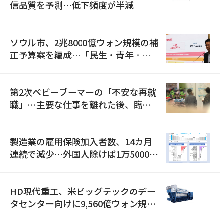
信品質を予測…低下頻度が半減
ソウル市、2兆8000億ウォン規模の補
正予算案を編成…「民生・青年・安
全」に8100億ウォンを集中投資
第2次ベビーブーマーの「不安な再就
職」…主要な仕事を離れた後、臨時
職が2倍近くに急増
製造業の雇用保険加入者数、14カ月
連続で減少…外国人除けば1万5000人
減
HD現代重工、米ビッグテックのデー
タセンター向けに9,560億ウォン規模
の発電設備を受注…「過去最大」