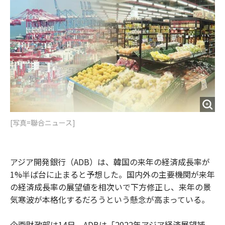
o
e
u
n
o
r
t
k
[写真=聯合ニュース]
アジア開発銀行（ADB）は、韓国の来年の経済成長率が
1%半ば台に止まると予想した。国内外の主要機関が来年
の経済成長率の展望値を相次いで下方修正し、来年の景
気寒波が本格化するだろうという懸念が高まっている。
企画財政部は14日、ADBは「2022年アジア経済展望補