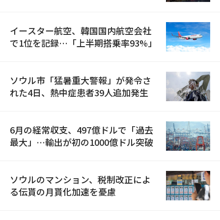
国が参加
イースター航空、韓国国内航空会社
で1位を記録…「上半期搭乗率93%」
ソウル市「猛暑重大警報」が発令さ
れた4日、熱中症患者39人追加発生
6月の経常収支、497億ドルで「過去
最大」…輸出が初の1000億ドル突破
ソウルのマンション、税制改正によ
る伝貰の月貰化加速を憂慮