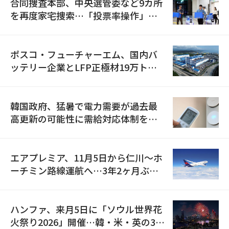
合同捜査本部、中央選管委など9カ所
を再度家宅捜索…「投票率操作」の
資料を確保
ポスコ・フューチャーエム、国内バ
ッテリー企業とLFP正極材19万トン
の供給契約を締結
韓国政府、猛暑で電力需要が過去最
高更新の可能性に需給対応体制を点
検
エアプレミア、11月5日から仁川〜ホ
ーチミン路線運航へ…3年2ヶ月ぶり
の再開
ハンファ、来月5日に「ソウル世界花
火祭り2026」開催…韓・米・英の3カ