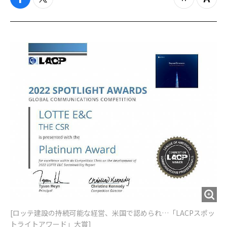
f
t
z
Z
a
w
o
o
c
i
o
o
e
t
m
m
b
t
o
i
o
e
u
n
o
r
t
k
[ロッテ建設の持続可能な経営、米国で認められ…「LACPスポッ
トライトアワード」大賞]