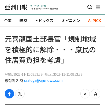
企業
経済
トピックス
オピニオン
AI PICK
元喜龍国土部長官「規制地域
を積極的に解除・・・庶民の
住居費負担を考慮」
登録 : 2022-11-11 09:52:59
修正 : 2022-11-11 09:52:59
양정미 기자
ssaleya@ajunews.com
f
t
z
Z
a
w
o
o
c
i
o
o