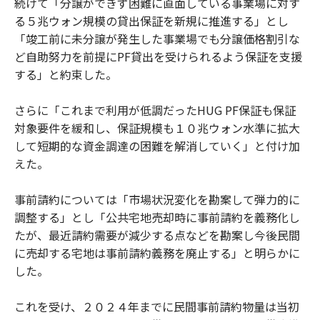
続けて「分譲ができず困難に直面している事業場に対す
る５兆ウォン規模の貸出保証を新規に推進する」とし
「竣工前に未分譲が発生した事業場でも分譲価格割引な
ど自助努力を前提にPF貸出を受けられるよう保証を支援
する」と約束した。
さらに「これまで利用が低調だったHUG PF保証も保証
対象要件を緩和し、保証規模も１０兆ウォン水準に拡大
して短期的な資金調達の困難を解消していく」と付け加
えた。
事前請約については「市場状況変化を勘案して弾力的に
調整する」とし「公共宅地売却時に事前請約を義務化し
たが、最近請約需要が減少する点などを勘案し今後民間
に売却する宅地は事前請約義務を廃止する」と明らかに
した。
これを受け、２０２４年までに民間事前請約物量は当初