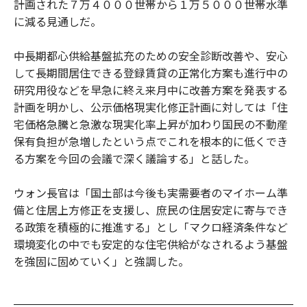
計画された７万４０００世帯から１万５０００世帯水準
に減る見通しだ。
中長期都心供給基盤拡充のための安全診断改善や、安心
して長期間居住できる登録賃貸の正常化方案も進行中の
研究用役などを早急に終え来月中に改善方案を発表する
計画を明かし、公示価格現実化修正計画に対しては「住
宅価格急騰と急激な現実化率上昇が加わり国民の不動産
保有負担が急増したという点でこれを根本的に低くでき
る方案を今回の会議で深く議論する」と話した。
ウォン長官は「国土部は今後も実需要者のマイホーム準
備と住居上方修正を支援し、庶民の住居安定に寄与でき
る政策を積極的に推進する」とし「マクロ経済条件など
環境変化の中でも安定的な住宅供給がなされるよう基盤
を強固に固めていく」と強調した。