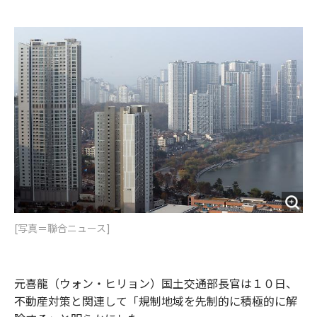
e
t
m
m
b
t
o
i
o
e
u
n
o
r
t
k
[写真＝聯合ニュース]
元喜龍（ウォン・ヒリョン）国土交通部長官は１０日、
不動産対策と関連して「規制地域を先制的に積極的に解