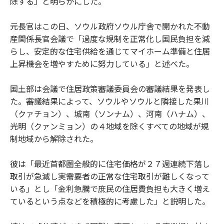
除する」と明らかにした。
元長官はこの日、ソウル政府ソウル庁舎で開かれた不動
産関係長官会議で「過度な規制を正常化し国民負担を減
らし、安定的な住宅供給を通じてマイホーム準備と住居
上昇機会を増やすために努力している」と述べた。
国土部は会議で住居政策審議委員会の審議結果を発表し
た。審議結果によって、ソウルやソウルと隣接した果川
（クァチョン）、城南（ソンナム）、河南（ハナム）、
光明（クァンミョン）の４地域を除くすべての地域が規
制地域から解除された。
彼は「最近首都圏全般的に住宅価格が２７週連続下落し
取引が急減し実需要者の正常な住宅取引が難しくなって
いる」とし「金利急騰で庶民の住居費負担も大きく増え
ているという点などを積極的に考慮した」と説明した。