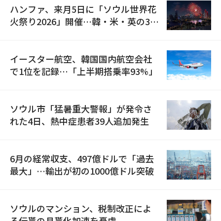
ハンファ、来月5日に「ソウル世界花
火祭り2026」開催…韓・米・英の3カ
国が参加
イースター航空、韓国国内航空会社
で1位を記録…「上半期搭乗率93%」
ソウル市「猛暑重大警報」が発令さ
れた4日、熱中症患者39人追加発生
6月の経常収支、497億ドルで「過去
最大」…輸出が初の1000億ドル突破
ソウルのマンション、税制改正によ
る伝貰の月貰化加速を憂慮