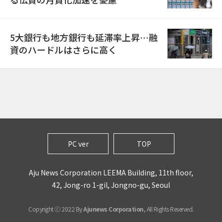
5大銀行も地方銀行も延滞率上昇…融
資のハードルはさらに高く
PC ver
TOP
Aju News Corporation LEEMA Building, 11th floor,
42, Jong-ro 1-gil, Jongno-gu, Seoul
Copyright ⓒ 2022 By
Ajunews Corporation
, All Rights Reserved.