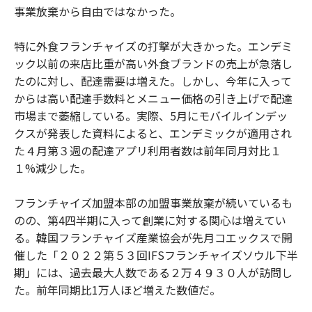
事業放棄から自由ではなかった。
特に外食フランチャイズの打撃が大きかった。エンデミ
ック以前の来店比重が高い外食ブランドの売上が急落し
たのに対し、配達需要は増えた。しかし、今年に入って
からは高い配達手数料とメニュー価格の引き上げで配達
市場まで萎縮している。実際、5月にモバイルインデッ
クスが発表した資料によると、エンデミックが適用され
た４月第３週の配達アプリ利用者数は前年同月対比１
１%減少した。
フランチャイズ加盟本部の加盟事業放棄が続いているも
のの、第4四半期に入って創業に対する関心は増えてい
る。韓国フランチャイズ産業協会が先月コエックスで開
催した「２０２２第５３回IFSフランチャイズソウル下半
期」には、過去最大人数である２万４９３０人が訪問し
た。前年同期比1万人ほど増えた数値だ。