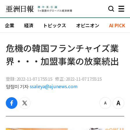
企業
経済
トピックス
オピニオン
AI PICK
危機の韓国フランチャイズ業
界・・・加盟事業の放棄続出
登録 : 2022-11-07 17:55:15
修正 : 2022-11-07 17:55:15
양정미 기자
ssaleya@ajunews.com
f
t
z
Z
a
w
o
o
c
i
o
o
e
t
m
m
b
t
o
i