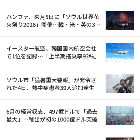
の再開
ハンファ、来月5日に「ソウル世界花
火祭り2026」開催…韓・米・英の3カ
国が参加
イースター航空、韓国国内航空会社
で1位を記録…「上半期搭乗率93%」
ソウル市「猛暑重大警報」が発令さ
れた4日、熱中症患者39人追加発生
6月の経常収支、497億ドルで「過去
最大」…輸出が初の1000億ドル突破