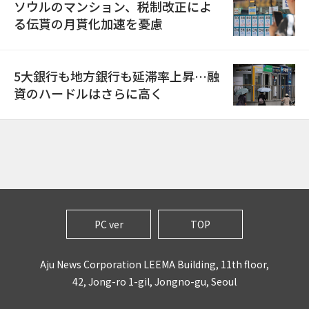
ソウルのマンション、税制改正によ
る伝貰の月貰化加速を憂慮
5大銀行も地方銀行も延滞率上昇…融
資のハードルはさらに高く
PC ver
TOP
Aju News Corporation LEEMA Building, 11th floor,
42, Jong-ro 1-gil, Jongno-gu, Seoul