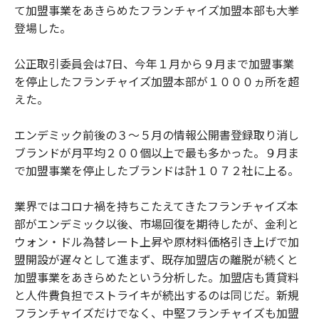
て加盟事業をあきらめたフランチャイズ加盟本部も大挙
登場した。
公正取引委員会は7日、今年１月から９月まで加盟事業
を停止したフランチャイズ加盟本部が１０００ヵ所を超
えた。
エンデミック前後の３～５月の情報公開書登録取り消し
ブランドが月平均２００個以上で最も多かった。９月ま
で加盟事業を停止したブランドは計１０７２社に上る。
業界ではコロナ禍を持ちこたえてきたフランチャイズ本
部がエンデミック以後、市場回復を期待したが、金利と
ウォン・ドル為替レート上昇や原材料価格引き上げで加
盟開設が遅々として進まず、既存加盟店の離脱が続くと
加盟事業をあきらめたという分析した。加盟店も賃貸料
と人件費負担でストライキが続出するのは同じだ。新規
フランチャイズだけでなく、中堅フランチャイズも加盟