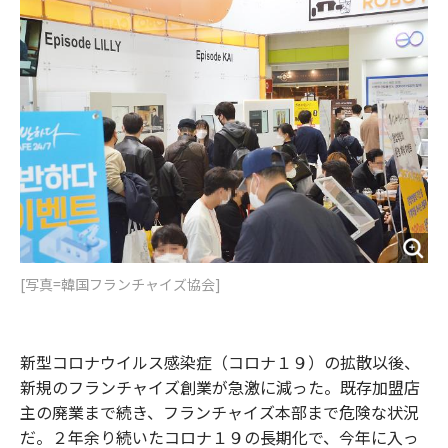
o
e
u
n
o
r
t
k
[写真=韓国フランチャイズ協会]
新型コロナウイルス感染症（コロナ１９）の拡散以後、
新規のフランチャイズ創業が急激に減った。既存加盟店
主の廃業まで続き、フランチャイズ本部まで危険な状況
だ。２年余り続いたコロナ１９の長期化で、今年に入っ