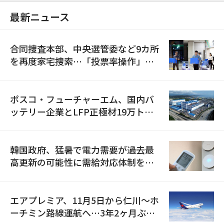
最新ニュース
合同捜査本部、中央選管委など9カ所
を再度家宅捜索…「投票率操作」の
資料を確保
ポスコ・フューチャーエム、国内バ
ッテリー企業とLFP正極材19万トン
の供給契約を締結
韓国政府、猛暑で電力需要が過去最
高更新の可能性に需給対応体制を点
検
エアプレミア、11月5日から仁川〜ホ
ーチミン路線運航へ…3年2ヶ月ぶり