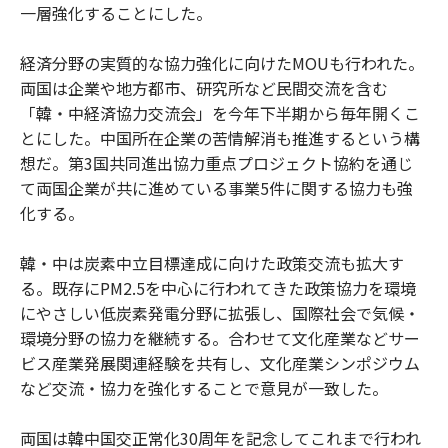
一層強化することにした。
経済分野の実質的な協力強化に向けたMOUも行われた。
両国は企業や地方都市、研究所など民間交流を含む
「韓・中経済協力交流会」を今年下半期から毎年開くこ
とにした。中国所在企業の苦情解消も推進するという構
想だ。第3国共同進出協力重点プロジェクト協約を通じ
て両国企業が共に進めている事業5件に関する協力も強
化する。
韓・中は炭素中立目標達成に向けた政策交流も拡大す
る。既存にPM2.5を中心に行われてきた政策協力を環境
にやさしい低炭素発電分野に拡張し、国際社会で気候・
環境分野の協力を継続する。合わせて文化産業などサー
ビス産業発展関連経験を共有し、文化産業シンポジウム
など交流・協力を強化することで意見が一致した。
両国は韓中国交正常化30周年を記念してこれまで行われ