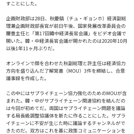
すことにした。
企画財政部は28日、秋慶鎬（チュ・ギョンホ）経済副総
理兼企画財政部長官が前日午後、国家発展改革委員会の
腰豊主任と「第17回韓中経済長官会議」をビデオ会議で
開いた。韓・中経済長官会議が開かれたのは2020年10月
以後1年11ヶ月ぶりだ。
オンラインで顔を合わせた秋副総理と許主任は経済協力
方向を盛り込んだ了解覚書（MOU）3件を締結し、合意
議事録を作成した。
この中にはサプライチェーン協力強化のためのMOUが含
まれた。韓・中がサプライチェーン関連協約を結んだの
は今回が初めてだ。両国はサプライチェーン問題を議論
する局長級調整協議体を新たに作ることにした。サプラ
イチェーンに不安が生じた時に議論するチャンネルがで
きたのだ。双方はこれを基に政策コミュニケーションを