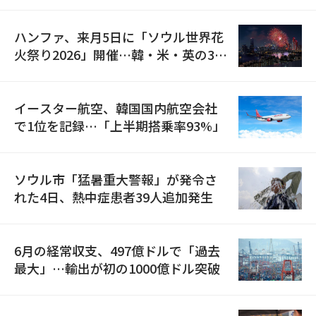
の再開
ハンファ、来月5日に「ソウル世界花
火祭り2026」開催…韓・米・英の3カ
国が参加
イースター航空、韓国国内航空会社
で1位を記録…「上半期搭乗率93%」
ソウル市「猛暑重大警報」が発令さ
れた4日、熱中症患者39人追加発生
6月の経常収支、497億ドルで「過去
最大」…輸出が初の1000億ドル突破