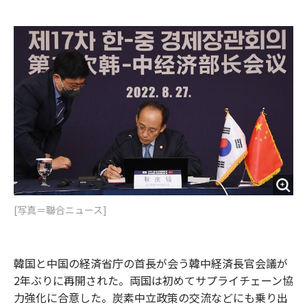
e
t
m
m
b
t
o
i
o
e
u
n
o
r
t
k
[写真＝聯合ニュース]
韓国と中国の経済省庁の首長が会う韓中経済長官会議が
2年ぶりに再開された。両国は初めてサプライチェーン協
力強化に合意した。炭素中立政策の交流などにも乗り出