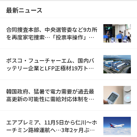
最新ニュース
合同捜査本部、中央選管委など9カ所
を再度家宅捜索…「投票率操作」の
資料を確保
ポスコ・フューチャーエム、国内バ
ッテリー企業とLFP正極材19万トン
の供給契約を締結
韓国政府、猛暑で電力需要が過去最
高更新の可能性に需給対応体制を点
検
エアプレミア、11月5日から仁川〜ホ
ーチミン路線運航へ…3年2ヶ月ぶり