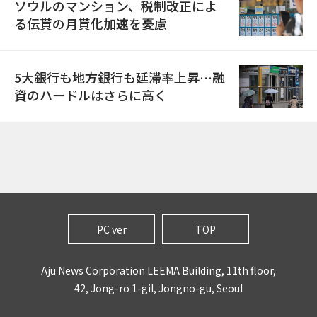
ソウルのマンション、税制改正によ
る伝貰の月貰化加速を憂慮
5大銀行も地方銀行も延滞率上昇…融
資のハードルはさらに高く
PC ver
TOP
Aju News Corporation LEEMA Building, 11th floor,
42, Jong-ro 1-gil, Jongno-gu, Seoul