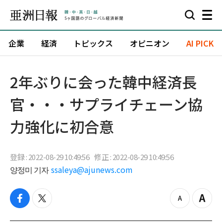
企業
経済
トピックス
オピニオン
AI PICK
2年ぶりに会った韓中経済長
官・・・サプライチェーン協
力強化に初合意
登録 : 2022-08-29 10:49:56
修正 : 2022-08-29 10:49:56
양정미 기자
ssaleya@ajunews.com
f
t
z
Z
a
w
o
o
c
i
o
o