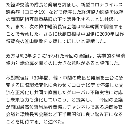
た経済交流の成長と発展を評価し、新型コロナウイルス
感染症（コロナ19）などで停滞した経済協力関係を既存
の両国間相互尊重基調の下で活性化することに共感し
た。また、次の韓中経済長官会議は来年韓国で開催する
ことで合意した。さらに秋副首相は中国側に2030年世界
博覧会の釜山誘致を支援してほしいと要請した。
双方は約2年ぶりに行われた今回の会議は、実質的な経済
協力対話の扉を開くのに大きな意味があると評価した。
秋副総理は「30年間、韓・中間の成長と発展を土台に急
変する国際環境変化に合わせてコロナ19等で停滞した交
流を正常化し共同で直面したグローバル不確実性に対応
し未来協力も強化していこう」と提案し、「今回の会議
が両国最高位級当局者間協力チャンネルである通商長官
会議と環境長官会議など下半期開催に良い踏み石になる
ことを期待する」と述べた。