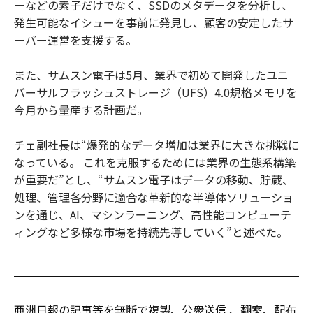
ーなどの素子だけでなく、SSDのメタデータを分析し、
発生可能なイシューを事前に発見し、顧客の安定したサ
ーバー運営を支援する。
また、サムスン電子は5月、業界で初めて開発したユニ
バーサルフラッシュストレージ（UFS）4.0規格メモリを
今月から量産する計画だ。
チェ副社長は“爆発的なデータ増加は業界に大きな挑戦に
なっている。 これを克服するためには業界の生態系構築
が重要だ”とし、“サムスン電子はデータの移動、貯蔵、
処理、管理各分野に適合な革新的な半導体ソリューショ
ンを通じ、AI、マシンラーニング、高性能コンピューテ
ィングなど多様な市場を持続先導していく”と述べた。
亜洲日報の記事等を無断で複製、公衆送信 、翻案、配布