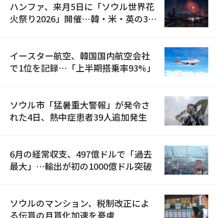
ハンファ、来月5日に「ソウル世界花
火祭り2026」開催…韓・米・英の3カ
国が参加
イースター航空、韓国国内航空会社
で1位を記録…「上半期搭乗率93%」
ソウル市「猛暑重大警報」が発令さ
れた4日、熱中症患者39人追加発生
6月の経常収支、497億ドルで「過去
最大」…輸出が初の1000億ドル突破
ソウルのマンション、税制改正によ
る伝貰の月貰化加速を憂慮