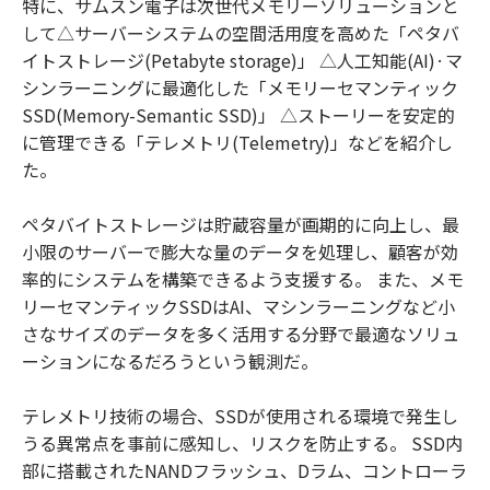
特に、サムスン電子は次世代メモリーソリューションと
して△サーバーシステムの空間活用度を高めた「ペタバ
イトストレージ(Petabyte storage)」 △人工知能(AI)·マ
シンラーニングに最適化した「メモリーセマンティック
SSD(Memory-Semantic SSD)」 △ストーリーを安定的
に管理できる「テレメトリ(Telemetry)」などを紹介し
た。
ペタバイトストレージは貯蔵容量が画期的に向上し、最
小限のサーバーで膨大な量のデータを処理し、顧客が効
率的にシステムを構築できるよう支援する。 また、メモ
リーセマンティックSSDはAI、マシンラーニングなど小
さなサイズのデータを多く活用する分野で最適なソリュ
ーションになるだろうという観測だ。
テレメトリ技術の場合、SSDが使用される環境で発生し
うる異常点を事前に感知し、リスクを防止する。 SSD内
部に搭載されたNANDフラッシュ、Dラム、コントローラ