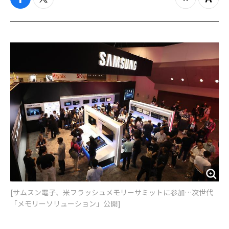
f
t
z
Z
a
w
o
o
c
i
o
o
e
t
m
m
b
t
o
i
o
e
u
n
o
r
t
k
[サムスン電子、米フラッシュメモリーサミットに参加…次世代
「メモリーソリューション」公開]