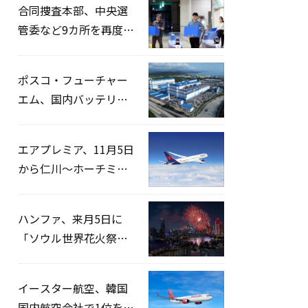
合同捜査本部、中央選
管委など9カ所を再度家
宅捜索…「投票率操
作」の資料を確保
ポスコ・フューチャー
エム、国内バッテリー
企業とLFP正極材19万ト
ンの供給契約を締結
エアプレミア、11月5日
から仁川〜ホーチミン
路線運航へ…3年2ヶ月
ぶりの再開
ハンファ、来月5日に
「ソウル世界花火祭り
2026」開催…韓・米・
英の3カ国が参加
イースター航空、韓国
国内航空会社で1位を記