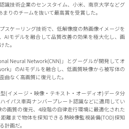
認識技術企業のセンスタイム、小米、南京大学などグ
0あまりのチームを抜いて最高賞を受賞した。
ップスケーリング技術で、低解像度の熱画像イメージを
、AIモデルを融合して品質改善の効果を極大化し、画
けた。
al Neural Network(CNN)」とグーグルが開発してオ
Network」のAIモデルを融合し、低画質映像から被写体の
歪曲なく高画質に復元した。
定型(イメージ・映像・テキスト・オーディオ)データ分
ハイパス車両ナンバープレート認識などに適用してい
映像の画質の復元、4段階の自律走行環境に最適化された
距離まで物体を探知できる熱映像監視装備(TOD)探知
る計画だ。