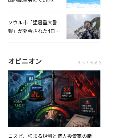
録…「上半期搭乗率
93%」
ソウル市「猛暑重大警
報」が発令された4日、
熱中症患者39人追加発
生
オピニオン
もっと見る
コスピ、強まる規制と個人投資家の賭