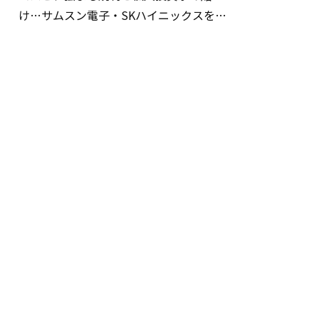
け…サムスン電子・SKハイニックスを巡
る明暗