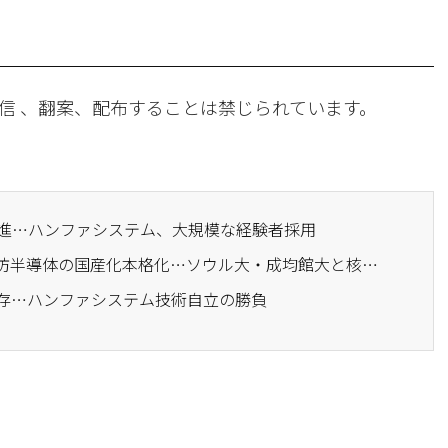
信 、翻案、配布することは禁じられています。
を推進…ハンファシステム、大規模な経験者採用
· ハンファシステム、国防半導体の国産化本格化…ソウル大・成均館大と核心チップを共同開発
依存…ハンファシステム技術自立の勝負