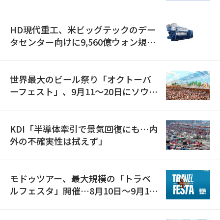
減
HD現代重工、米ビッグテックのデー
タセンター向けに9,560億ウォン規模
の発電設備を受注…「過去最大」
世界最大のビール祭り「オクトーバ
ーフェスト」、9月11〜20日にソウル
で開催
KDI「半導体牽引で景気回復にも…内
外の不確実性は拭えず」
モドゥツアー、最大規模の「トラベ
ルフェスタ」開催…8月10日～9月11
日