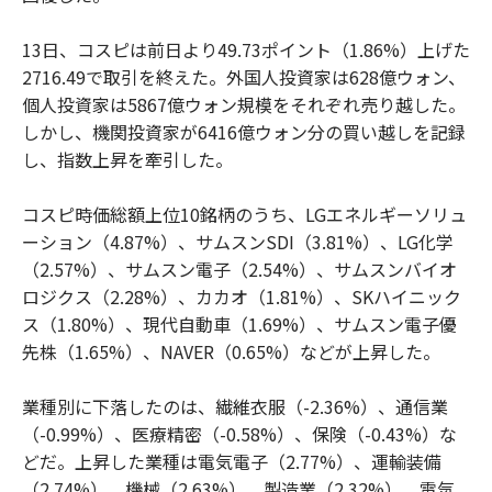
13日、コスピは前日より49.73ポイント（1.86%）上げた
2716.49で取引を終えた。外国人投資家は628億ウォン、
個人投資家は5867億ウォン規模をそれぞれ売り越した。
しかし、機関投資家が6416億ウォン分の買い越しを記録
し、指数上昇を牽引した。
コスピ時価総額上位10銘柄のうち、LGエネルギーソリュ
ーション（4.87%）、サムスンSDI（3.81%）、LG化学
（2.57%）、サムスン電子（2.54%）、サムスンバイオ
ロジクス（2.28%）、カカオ（1.81%）、SKハイニック
ス（1.80%）、現代自動車（1.69%）、サムスン電子優
先株（1.65%）、NAVER（0.65%）などが上昇した。
業種別に下落したのは、繊維衣服（-2.36%）、通信業
（-0.99%）、医療精密（-0.58%）、保険（-0.43%）な
どだ。上昇した業種は電気電子（2.77%）、運輸装備
（2.74%）、機械（2.63%）、製造業（2.32%）、電気