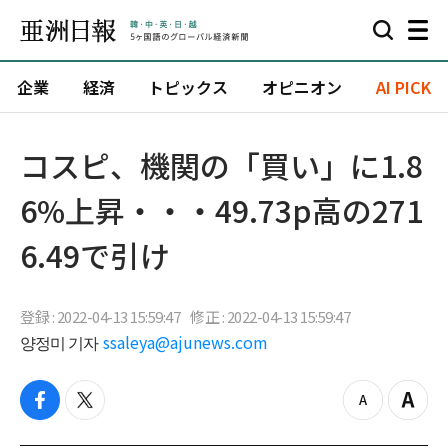
企業
経済
トピックス
オピニオン
AI PICK
コスピ、機関の「買い」に1.8
6%上昇・・・49.73p高の271
6.49で引け
登録 : 2022-04-13 15:59:47
修正 : 2022-04-13 15:59:47
양정미 기자
ssaleya@ajunews.com
f
t
z
Z
a
w
o
o
c
i
o
o