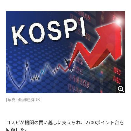
e
t
m
m
b
t
o
i
o
e
u
n
o
r
t
k
[写真=亜洲経済DB]
コスピが機関の買い越しに支えられ、2700ポイント台を
回復した。