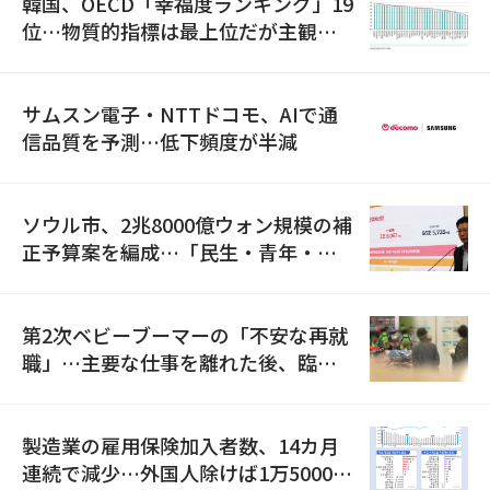
韓国、OECD「幸福度ランキング」19
位…物質的指標は最上位だが主観的
満足度は最下位
サムスン電子・NTTドコモ、AIで通
信品質を予測…低下頻度が半減
ソウル市、2兆8000億ウォン規模の補
正予算案を編成…「民生・青年・安
全」に8100億ウォンを集中投資
第2次ベビーブーマーの「不安な再就
職」…主要な仕事を離れた後、臨時
職が2倍近くに急増
製造業の雇用保険加入者数、14カ月
連続で減少…外国人除けば1万5000人