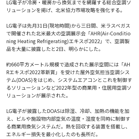
LG電子が冷房・暖房から換気までを網羅する総合空調ソ
リューションを掲げ、北米協力市場攻略を強化する。
LG電子は先月31日(現地時間)から三日間、米ラスベガス
で開催された北米最大の空調展示会「AHR(Air-Conditio
ning Heating Refrigerating)エキスポ2022」で、空調製
品を大量に披露したと2日、明らかにした。
約660平方メートル規模で造成された展示空間には「AH
Rエキスポ2022革新賞」を受けた屋外空気担当空調シス
テム(DOAS)をはじめ、システムエアコンとこれを制御す
るソリューションなど2022年型の商業用・住居用空調ソ
リューションが展示された。
LG電子が披露したDOASは除湿、冷却、加熱の機能を加
え、ビルや施設物内部空気の温度・湿度を同時に制御す
る商業用換気システムだ。熱を回収する装置を搭載し、
エネルギー損失を最小化したのも長所だ。