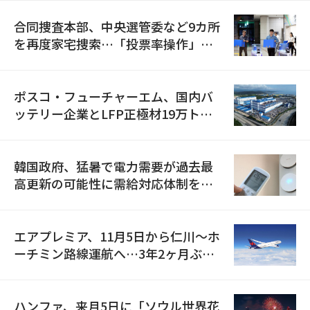
合同捜査本部、中央選管委など9カ所
を再度家宅捜索…「投票率操作」の
資料を確保
ポスコ・フューチャーエム、国内バ
ッテリー企業とLFP正極材19万トン
の供給契約を締結
韓国政府、猛暑で電力需要が過去最
高更新の可能性に需給対応体制を点
検
エアプレミア、11月5日から仁川〜ホ
ーチミン路線運航へ…3年2ヶ月ぶり
の再開
ハンファ、来月5日に「ソウル世界花