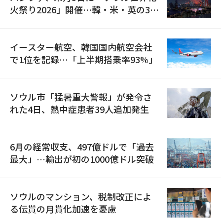
火祭り2026」開催…韓・米・英の3カ
国が参加
イースター航空、韓国国内航空会社
で1位を記録…「上半期搭乗率93%」
ソウル市「猛暑重大警報」が発令さ
れた4日、熱中症患者39人追加発生
6月の経常収支、497億ドルで「過去
最大」…輸出が初の1000億ドル突破
ソウルのマンション、税制改正によ
る伝貰の月貰化加速を憂慮