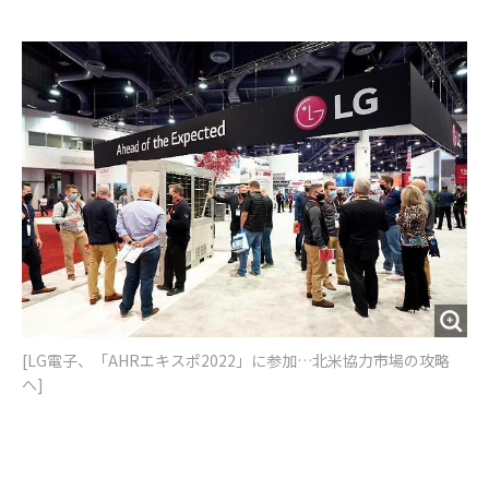
e
t
m
m
b
t
o
i
o
e
u
n
o
r
t
k
[LG電子、「AHRエキスポ2022」に参加…北米協力市場の攻略
へ]