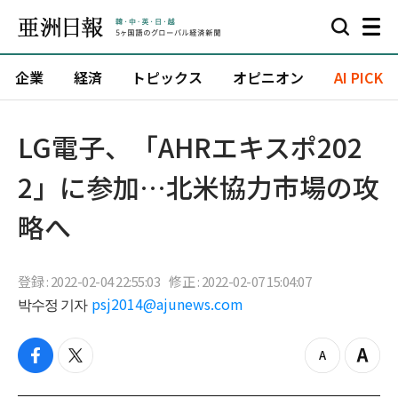
企業
経済
トピックス
オピニオン
AI PICK
LG電子、「AHRエキスポ202
2」に参加…北米協力市場の攻
略へ
登録 : 2022-02-04 22:55:03
修正 : 2022-02-07 15:04:07
박수정 기자
psj2014@ajunews.com
f
t
z
Z
a
w
o
o
c
i
o
o