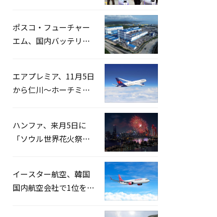
宅捜索…「投票率操
作」の資料を確保
ポスコ・フューチャー
エム、国内バッテリー
企業とLFP正極材19万ト
ンの供給契約を締結
エアプレミア、11月5日
から仁川〜ホーチミン
路線運航へ…3年2ヶ月
ぶりの再開
ハンファ、来月5日に
「ソウル世界花火祭り
2026」開催…韓・米・
英の3カ国が参加
イースター航空、韓国
国内航空会社で1位を記
録…「上半期搭乗率
93%」