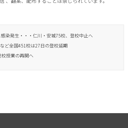
信 、翻案、配布することは禁じられています。
に感染発生・・・仁川・安城75校、登校中止へ
畿など全国451校は27日の登校延期
に登校授業の再開へ