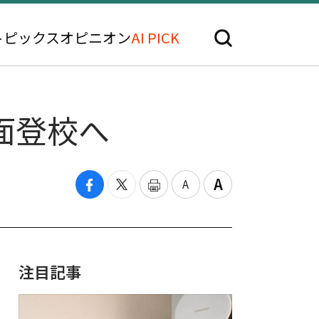
トピックス
オピニオン
AI PICK
面登校へ
注目記事