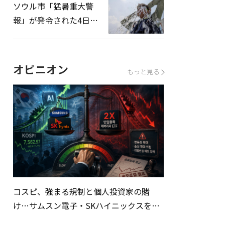
ソウル市「猛暑重大警
報」が発令された4日、
熱中症患者39人追加発
生
オピニオン
もっと見る
コスピ、強まる規制と個人投資家の賭
け…サムスン電子・SKハイニックスを巡
る明暗