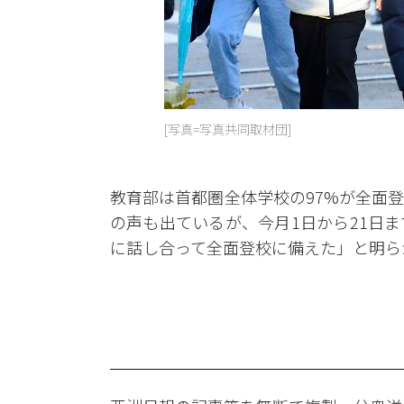
[写真=写真共同取材団]
教育部は首都圏全体学校の97%が全面
の声も出ているが、今月1日から21日
に話し合って全面登校に備えた」と明ら