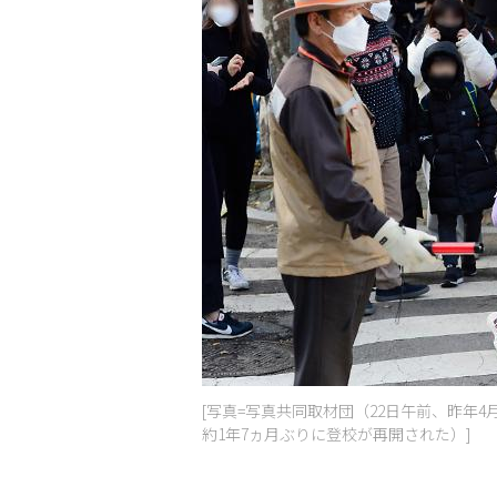
[写真=写真共同取材団（22日午前、昨年
約1年7ヵ月ぶりに登校が再開された）]