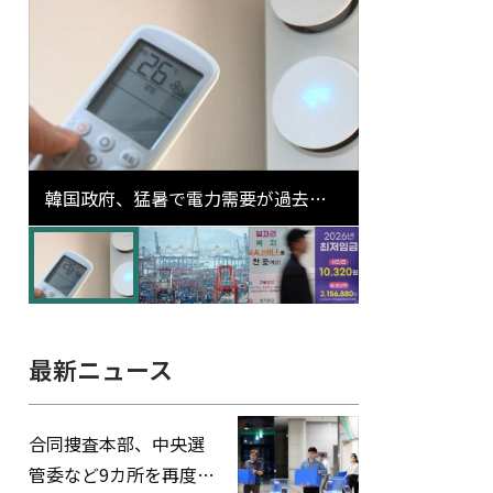
韓国政府、猛暑で電力需要が過去最
高更新の可能性に需給対応体制を点
検
最新ニュース
合同捜査本部、中央選
管委など9カ所を再度家