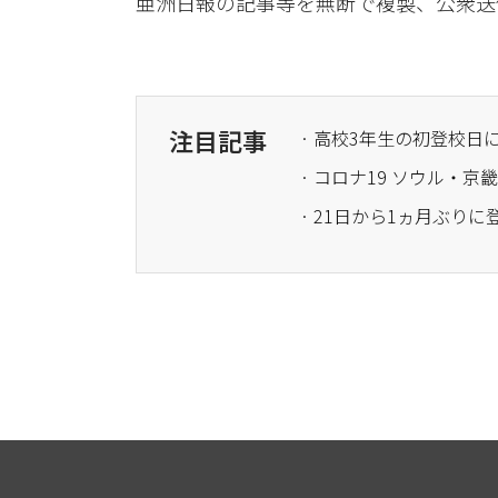
亜洲日報の記事等を無断で複製、公衆送
注目記事
· 高校3年生の初登校日
· コロナ19 ソウル・京
· 21日から1ヵ月ぶり