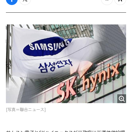
f
t
z
Z
a
w
o
o
c
i
o
o
e
t
m
m
b
t
o
i
o
e
u
n
o
r
t
k
[写真＝聯合ニュース]