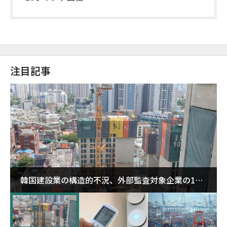
注目記事
韓国建設業の構造的不況、外部監査対象企業の1割
超が「ゾンビ企業」に…5年で2.8倍増