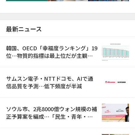
最新ニュース
韓国、OECD「幸福度ランキング」19
位…物質的指標は最上位だが主観的
満足度は最下位
サムスン電子・NTTドコモ、AIで通
信品質を予測…低下頻度が半減
ソウル市、2兆8000億ウォン規模の補
正予算案を編成…「民生・青年・安
全」に8100億ウォンを集中投資