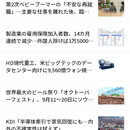
第2次ベビーブーマーの「不安な再就
職」…主要な仕事を離れた後、臨時
職が2倍近くに急増
製造業の雇用保険加入者数、14カ月
連続で減少…外国人除けば1万5000人
減
HD現代重工、米ビッグテックのデー
タセンター向けに9,560億ウォン規模
の発電設備を受注…「過去最大」
世界最大のビール祭り「オクトーバ
ーフェスト」、9月11〜20日にソウル
で開催
KDI「半導体牽引で景気回復にも…内
外の不確実性は拭えず」