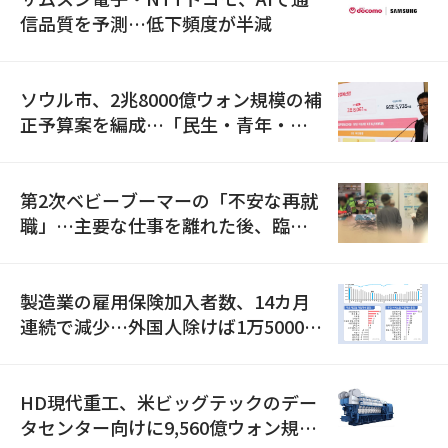
信品質を予測…低下頻度が半減
ソウル市、2兆8000億ウォン規模の補
正予算案を編成…「民生・青年・安
全」に8100億ウォンを集中投資
第2次ベビーブーマーの「不安な再就
職」…主要な仕事を離れた後、臨時
職が2倍近くに急増
製造業の雇用保険加入者数、14カ月
連続で減少…外国人除けば1万5000人
減
HD現代重工、米ビッグテックのデー
タセンター向けに9,560億ウォン規模