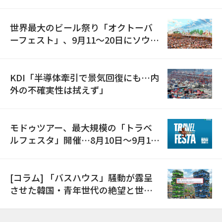
の発電設備を受注…「過去最大」
世界最大のビール祭り「オクトーバ
ーフェスト」、9月11〜20日にソウル
で開催
KDI「半導体牽引で景気回復にも…内
外の不確実性は拭えず」
モドゥツアー、最大規模の「トラベ
ルフェスタ」開催…8月10日～9月11
日
[コラム] 「バスハウス」騒動が露呈
させた韓国・青年世代の絶望と世代
間格差