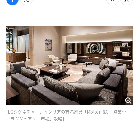
f
t
z
Z
a
w
o
o
c
i
o
o
e
t
m
m
b
t
o
i
o
e
u
n
o
r
t
k
[LGシグネチャー、イタリアの有名家具「Molteni&C」協業…
「ラグジュアリー市場」攻略]