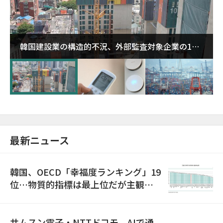
韓国建設業の構造的不況、外部監査対象企業の1割
超が「ゾンビ企業」に…5年で2.8倍増
最新ニュース
韓国、OECD「幸福度ランキング」19
位…物質的指標は最上位だが主観的
満足度は最下位
サムスン電子・NTTドコモ、AIで通