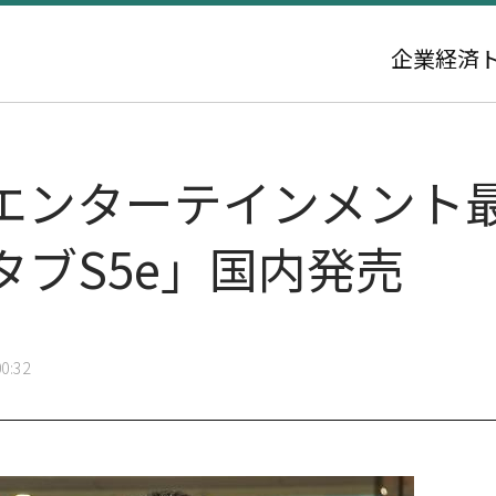
企業
経済
エンターテインメント
ブS5e」国内発売
0:32