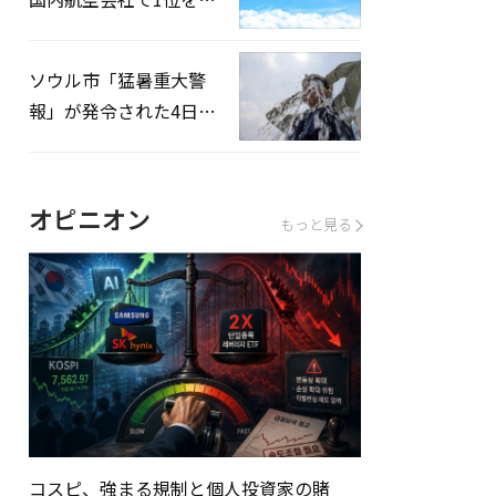
録…「上半期搭乗率
93%」
ソウル市「猛暑重大警
報」が発令された4日、
熱中症患者39人追加発
生
オピニオン
もっと見る
コスピ、強まる規制と個人投資家の賭