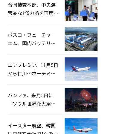
合同捜査本部、中央選
管委など9カ所を再度家
宅捜索…「投票率操
作」の資料を確保
ポスコ・フューチャー
エム、国内バッテリー
企業とLFP正極材19万ト
ンの供給契約を締結
エアプレミア、11月5日
から仁川〜ホーチミン
路線運航へ…3年2ヶ月
ぶりの再開
ハンファ、来月5日に
「ソウル世界花火祭り
2026」開催…韓・米・
英の3カ国が参加
イースター航空、韓国
国内航空会社で1位を記