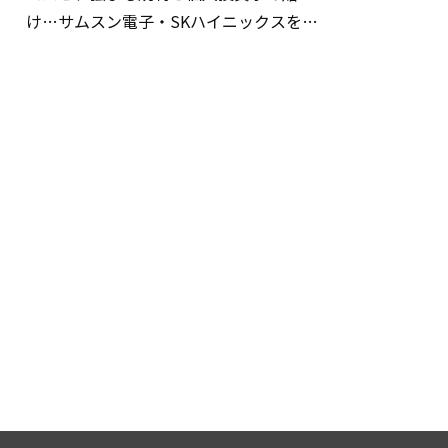
け…サムスン電子・SKハイニックスを巡
る明暗