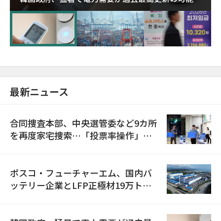
に需給対応体制を点検
最新ニュース
合同捜査本部、中央選管委など9カ所
を再度家宅捜索…「投票率操作」の
資料を確保
ポスコ・フューチャーエム、国内バ
ッテリー企業とLFP正極材19万トン
の供給契約を締結