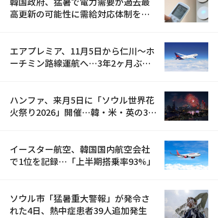
韓国政府、猛暑で電力需要が過去最
高更新の可能性に需給対応体制を点
検
エアプレミア、11月5日から仁川〜ホ
ーチミン路線運航へ…3年2ヶ月ぶり
の再開
ハンファ、来月5日に「ソウル世界花
火祭り2026」開催…韓・米・英の3カ
国が参加
イースター航空、韓国国内航空会社
で1位を記録…「上半期搭乗率93%」
ソウル市「猛暑重大警報」が発令さ
れた4日、熱中症患者39人追加発生