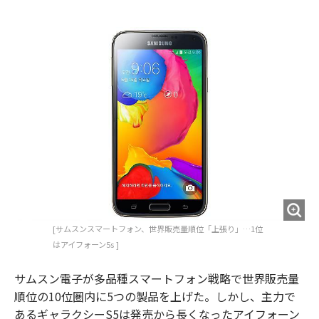
e
t
m
m
b
t
o
i
o
e
u
n
o
r
t
k
[サムスンスマートフォン、世界販売量順位「上張り」…1位
はアイフォーン5s ]
サムスン電子が多品種スマートフォン戦略で世界販売量
順位の10位圏内に5つの製品を上げた。しかし、主力で
あるギャラクシーS5は発売から長くなったアイフォーン