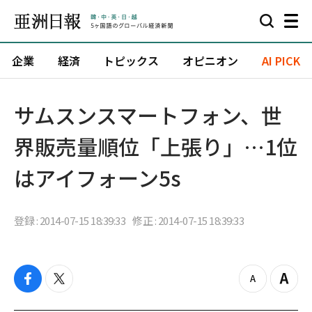
企業
経済
トピックス
オピニオン
AI PICK
サムスンスマートフォン、世
界販売量順位「上張り」…1位
はアイフォーン5s
登録 : 2014-07-15 18:39:33
修正 : 2014-07-15 18:39:33
f
t
z
Z
a
w
o
o
c
i
o
o