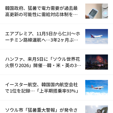
韓国政府、猛暑で電力需要が過去最
高更新の可能性に需給対応体制を点
検
エアプレミア、11月5日から仁川〜ホ
ーチミン路線運航へ…3年2ヶ月ぶり
の再開
ハンファ、来月5日に「ソウル世界花
火祭り2026」開催…韓・米・英の3カ
国が参加
イースター航空、韓国国内航空会社
で1位を記録…「上半期搭乗率93%」
ソウル市「猛暑重大警報」が発令さ