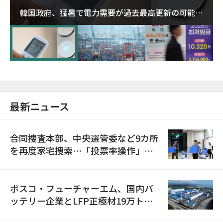
韓国政府、猛暑で電力需要が過去最高更新の可能性
に需給対応体制を点検
最新ニュース
合同捜査本部、中央選管委など9カ所
を再度家宅捜索…「投票率操作」の
資料を確保
ポスコ・フューチャーエム、国内バ
ッテリー企業とLFP正極材19万トン
の供給契約を締結