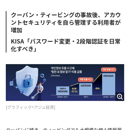
e
t
m
m
b
t
o
i
クーパン・ティービングの事故後、アカウ
o
e
u
n
ントセキュリティを自ら管理する利用者が
o
r
t
k
増加
KISA「パスワード変更・2段階認証を日常
化すべき」
[グラフィック=アジュ経済]
クーパンに続き、ティービングでも大規模な個人情報漏