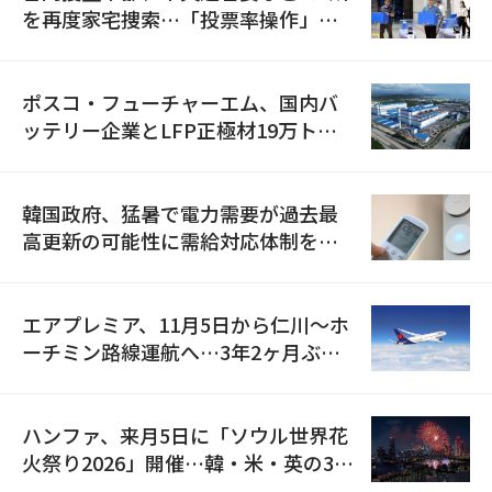
を再度家宅捜索…「投票率操作」の
資料を確保
ポスコ・フューチャーエム、国内バ
ッテリー企業とLFP正極材19万トン
の供給契約を締結
韓国政府、猛暑で電力需要が過去最
高更新の可能性に需給対応体制を点
検
エアプレミア、11月5日から仁川〜ホ
ーチミン路線運航へ…3年2ヶ月ぶり
の再開
ハンファ、来月5日に「ソウル世界花
火祭り2026」開催…韓・米・英の3カ
国が参加