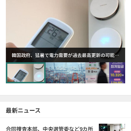
韓国政府、猛暑で電力需要が過去最高更新の可能性
に需給対応体制を点検
最新ニュース
合同捜査本部、中央選管委など9カ所