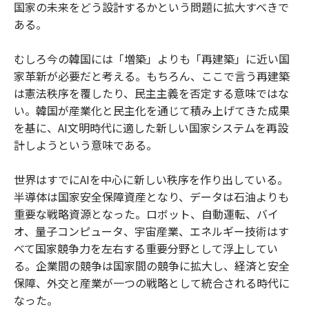
国家の未来をどう設計するかという問題に拡大すべきで
ある。
むしろ今の韓国には「増築」よりも「再建築」に近い国
家革新が必要だと考える。もちろん、ここで言う再建築
は憲法秩序を覆したり、民主主義を否定する意味ではな
い。韓国が産業化と民主化を通じて積み上げてきた成果
を基に、AI文明時代に適した新しい国家システムを再設
計しようという意味である。
世界はすでにAIを中心に新しい秩序を作り出している。
半導体は国家安全保障資産となり、データは石油よりも
重要な戦略資源となった。ロボット、自動運転、バイ
オ、量子コンピュータ、宇宙産業、エネルギー技術はす
べて国家競争力を左右する重要分野として浮上してい
る。企業間の競争は国家間の競争に拡大し、経済と安全
保障、外交と産業が一つの戦略として統合される時代に
なった。