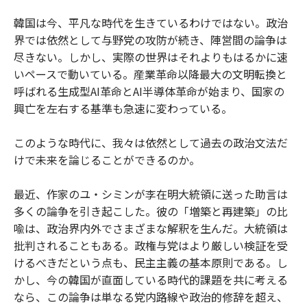
韓国は今、平凡な時代を生きているわけではない。政治
界では依然として与野党の攻防が続き、陣営間の論争は
尽きない。しかし、実際の世界はそれよりもはるかに速
いペースで動いている。産業革命以降最大の文明転換と
呼ばれる生成型AI革命とAI半導体革命が始まり、国家の
興亡を左右する基準も急速に変わっている。
このような時代に、我々は依然として過去の政治文法だ
けで未来を論じることができるのか。
最近、作家のユ・シミンが李在明大統領に送った助言は
多くの論争を引き起こした。彼の「増築と再建築」の比
喩は、政治界内外でさまざまな解釈を生んだ。大統領は
批判されることもある。政権与党はより厳しい検証を受
けるべきだという点も、民主主義の基本原則である。し
かし、今の韓国が直面している時代的課題を共に考える
なら、この論争は単なる党内路線や政治的修辞を超え、