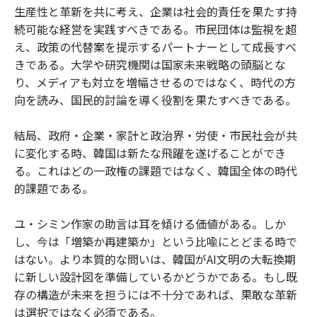
生産性と革新を共に考え、企業は社会的責任を果たす持
続可能な経営を実践すべきである。市民団体は監視を超
え、政策の代替案を提示するパートナーとして成長すべ
きである。大学や研究機関は国家未来戦略の頭脳とな
り、メディアも対立を増幅させるのではなく、時代の方
向を読み、国民的討論を導く役割を果たすべきである。
結局、政府・企業・家計と政治界・労使・市民社会が共
に変化する時、韓国は新たな飛躍を遂げることができ
る。これはどの一政権の課題ではなく、韓国全体の時代
的課題である。
ユ・シミン作家の助言は耳を傾ける価値がある。しか
し、今は「増築か再建築か」という比喩にとどまる時で
はない。より本質的な問いは、韓国がAI文明の大転換期
に新しい設計図を準備しているかどうかである。もし既
存の構造が未来を担うには不十分であれば、果敢な革新
は選択ではなく必須である。