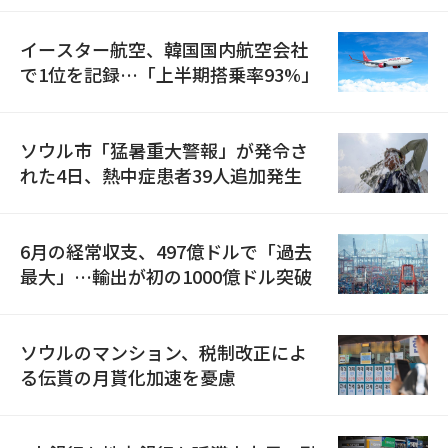
イースター航空、韓国国内航空会社
で1位を記録…「上半期搭乗率93%」
ソウル市「猛暑重大警報」が発令さ
れた4日、熱中症患者39人追加発生
6月の経常収支、497億ドルで「過去
最大」…輸出が初の1000億ドル突破
ソウルのマンション、税制改正によ
る伝貰の月貰化加速を憂慮