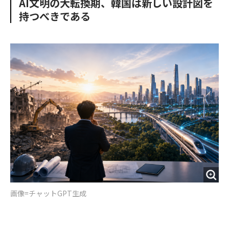
AI文明の大転換期、韓国は新しい設計図を
o
e
u
n
持つべきである
o
r
t
k
画像=チャットGPT生成