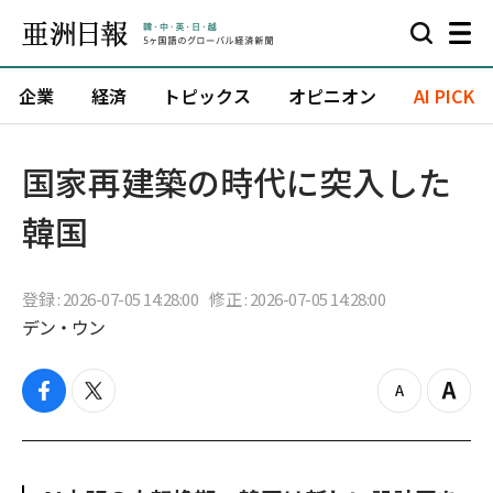
企業
経済
トピックス
オピニオン
AI PICK
国家再建築の時代に突入した
韓国
登録 : 2026-07-05 14:28:00
修正 : 2026-07-05 14:28:00
デン・ウン
f
t
z
Z
a
w
o
o
c
i
o
o
e
t
m
m
b
t
o
i