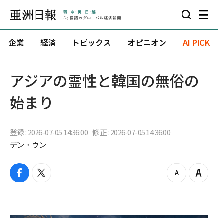
企業
経済
トピックス
オピニオン
AI PICK
アジアの霊性と韓国の無俗の
始まり
登録 : 2026-07-05 14:36:00
修正 : 2026-07-05 14:36:00
デン・ウン
f
t
z
Z
a
w
o
o
c
i
o
o
e
t
m
m
b
t
o
i