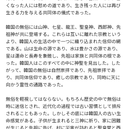
くなった人には慰めの道であり、生き残った人には再び
生きる力を与える共同体の儀式であった。
韓国の無俗には山神、七星、龍王、聖皇神、西郎神、先
祖神が共に登場する。これらは互いに離れた宗教という
より、韓国人の生活の中で一つに織り込まれた信仰の網
である。山は生命の源であり、水は豊かさの源であり、
星は運命と長寿を象徴し、先祖は家族と共同体の根であ
った。韓国人はこのすべての中に神聖を見出した。した
がって、韓国の無俗は自然崇拝であり、先祖崇拝であ
り、共同体信仰であり、癒しの宗教であり、同時に天に
向かう霊性の通路であった。
無俗を軽視してはならない。もちろん歴史の中で無俗は
時に迷信とされ、近代化の過程では古い習慣として排斥
されることもあった。しかしその底には韓国人の古い生
命感覚がある。子供が生まれると三神に祈り、家に困難
が生じると先祖に告げ、村に災害が訪れると聖皇堂と西