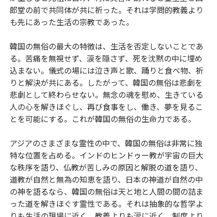
郎堂の前で共同体が共に祈った。それは学問的教義より
も先にあった生活の宗教であった。
韓国の無俗の最大の特徴は、生活を否定しないことであ
る。苦痛を無視せず、涙を隠さず、死を沈黙の中に埋め
込まない。儀式の場には泣き声と歌、踊りと食べ物、祈
りと解決が共にある。したがって、韓国の無俗は悲劇を
悲劇として終わらせない。無念の魂を慰め、生きている
人の心を解きほぐし、再び食事をし、働き、夢を見るこ
とを可能にする。これが韓国の無俗の生命力である。
アジアのさまざまな霊性の中で、韓国の無俗は非常に独
特な位置を占める。インドのヒンドゥー教が宇宙の巨大
な秩序を語り、仏教が苦しみの原因と解脱の道を語り、
道教が自然と無為の知恵を語り、日本の神道が自然の中
の神を語るなら、韓国の無俗は天と地と人間の間の詰ま
った道を解きほぐす霊性である。それは抽象的な哲学よ
りも生活の現場に近く、教義よりも涙に近く、制度より