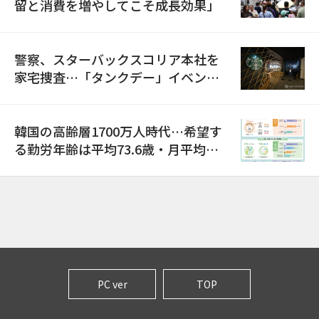
留と消費を増やしてこそ成長効果」
警察、スターバックスコリア本社を
家宅捜査…「タンクデー」イベント
巡り侮辱容疑
韓国の高齢層1700万人時代…希望す
る勤労年齢は平均73.6歳・月平均賃
金は300万ウォン以上
PC ver
TOP