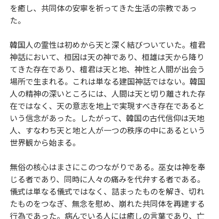
を癒し、共同体の安寧を祈ってきた生活の宗教であっ
た。
韓国人の霊性は初めから天と深く結びついていた。檀君
神話において、桓因は天の神であり、桓雄は天から降り
てきた存在であり、檀君は天と地、神性と人間が出会う
場所で生まれる。これは単なる建国神話ではない。韓国
人の精神の深いところには、人間は天と切り離された存
在ではなく、天の意志を地上で実現すべき存在であると
いう信念があった。したがって、韓国の古代信仰は天地
人、すなわち天と地と人が一つの秩序の中にあるという
世界観から始まる。
無俗の核心はまさにこのつながりである。巫女は神を奉
じる者であり、同時に人々の痛みを代弁する者である。
儀式は単なる儀式ではなく、詰まったものを解き、切れ
たものをつなぎ、無念を慰め、崩れた共同体を再建する
行為であった。病んでいる人には癒しの言葉であり、亡