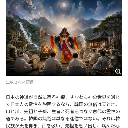
o
e
u
n
o
r
t
k
生成された画像
日本の神道が自然に宿る神聖、すなわち神の世界を通じ
て日本人の霊性を説明するなら、韓国の無俗は天と地、
山と川、先祖と子孫、生者と死者をつなぐ古代の霊性の
道である。韓国の無俗は単なる迷信ではない。それは韓
民族が天を仰ぎ、山を敬い、先祖を思い出し、病んだ心