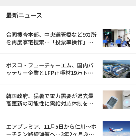
最新ニュース
合同捜査本部、中央選管委など9カ所
を再度家宅捜索…「投票率操作」の
資料を確保
ポスコ・フューチャーエム、国内バ
ッテリー企業とLFP正極材19万トン
の供給契約を締結
韓国政府、猛暑で電力需要が過去最
高更新の可能性に需給対応体制を点
検
エアプレミア、11月5日から仁川〜ホ
ーチミン路線運航へ…3年2ヶ月ぶり