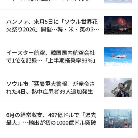
の再開
ハンファ、来月5日に「ソウル世界花
火祭り2026」開催…韓・米・英の3カ
国が参加
イースター航空、韓国国内航空会社
で1位を記録…「上半期搭乗率93%」
ソウル市「猛暑重大警報」が発令さ
れた4日、熱中症患者39人追加発生
6月の経常収支、497億ドルで「過去
最大」…輸出が初の1000億ドル突破