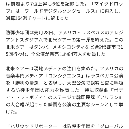
は前週より7位上昇し6位を記録した。「マイクドロッ
プ」は「ワールドデジタルソングセールス」に再入し、
通算164週チャートに留まった。
防弾少年団は先月28日、アメリカ・ラスベガスのアレジ
アントスタジアムで北米ツアーの第一弾を終えた。この
北米ツアーはタンパ、メキシコシティなど合計5都市で1
5回行われ、全公演が完売し約84万人を動員した。
北米ツアーは現地メディアの注目を集めた。アメリカの
音楽専門メディア「コンシクエンス」はラスベガス公演
を「勝利の帰還」と表現し、大型公演で観客と密に呼吸
する防弾少年団の能力を称賛した。特に収録曲『ボデ
ィ・トゥ・ボディ』のステージで韓国民謡『アリラン』
の大合唱が起こった瞬間を公演の主要なシーンとして挙
げた。
「ハリウッドリポーター」は防弾少年団を「グローバル