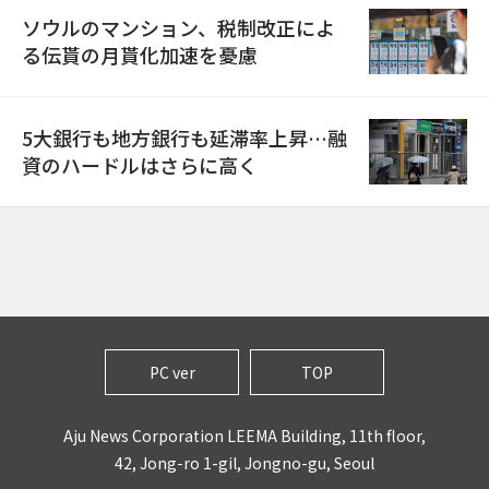
ソウルのマンション、税制改正によ
る伝貰の月貰化加速を憂慮
5大銀行も地方銀行も延滞率上昇…融
資のハードルはさらに高く
PC ver
TOP
Aju News Corporation LEEMA Building, 11th floor,
42, Jong-ro 1-gil, Jongno-gu, Seoul