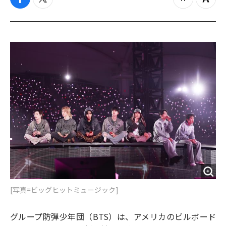
f
t
z
Z
a
w
o
o
c
i
o
o
e
t
m
m
b
t
o
i
o
e
u
n
o
r
t
k
[写真=ビッグヒットミュージック]
グループ防弾少年団（BTS）は、アメリカのビルボード