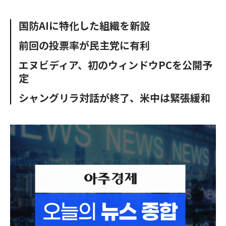
e
t
m
m
b
t
o
i
国防AIに特化した組織を新設
o
e
u
n
o
r
t
前回の投票率が民主党に有利
k
エヌビディア、初のウィンドウPCを公開予
定
シャングリラ対話が終了、米中は緊張緩和