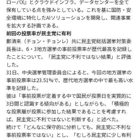
ローバX』とクラウドインフラ、データセンターを全て
保有している点を強みとしている。これを基に国防・安
全環境に特化したAIソリューションを開発し、関連事業
を拡大する計画である。
前回の投票率が民主党に有利
鄭清来（チョン・チョンレ）共に民主党総括選挙対策委
員長は、6・3地方選挙の事前投票率が歴代最高を記録し
たことについて、「民主党に不利ではない結果」と評価
した。
31日、中央選挙管理委員会によると、今回の地方選挙の
事前投票率は23.51%で、歴代地方選挙の中で最も高い水
準を記録した。
彼は「事前投票が定着する中で国民が投票日を実質的に
3日間と認識する傾向がある」としながらも、「積極的
な投票層が投票に参加した結果であることを考慮すれ
ば、民主党に不利ではないと判断する」と述べた。
続けて「どんなに保守的に分析しても、民主党に不利な
事前投票率ではない」とし、「むしろ民主党に少し有利