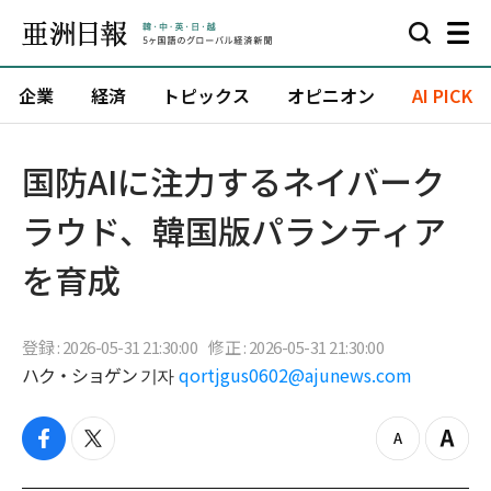
企業
経済
トピックス
オピニオン
AI PICK
国防AIに注力するネイバーク
ラウド、韓国版パランティア
を育成
登録 : 2026-05-31 21:30:00
修正 : 2026-05-31 21:30:00
ハク・ショゲン 기자
qortjgus0602@ajunews.com
f
t
z
Z
a
w
o
o
c
i
o
o