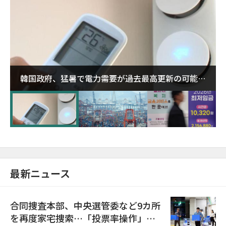
韓国政府、猛暑で電力需要が過去最高更新の可能性
に需給対応体制を点検
最新ニュース
合同捜査本部、中央選管委など9カ所
を再度家宅捜索…「投票率操作」の