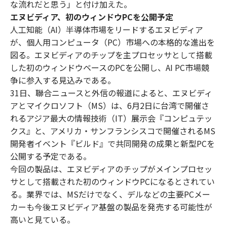
な流れだと思う」と付け加えた。
エヌビディア、初のウィンドウPCを公開予定
人工知能（AI）半導体市場をリードするエヌビディア
が、個人用コンピュータ（PC）市場への本格的な進出を
図る。エヌビディアのチップを主プロセッサとして搭載
した初のウィンドウベースのPCを公開し、AI PC市場競
争に参入する見込みである。
31日、聯合ニュースと外信の報道によると、エヌビディ
アとマイクロソフト（MS）は、6月2日に台湾で開催さ
れるアジア最大の情報技術（IT）展示会『コンピュテッ
クス』と、アメリカ・サンフランシスコで開催されるMS
開発者イベント『ビルド』で共同開発の成果と新型PCを
公開する予定である。
今回の製品は、エヌビディアのチップがメインプロセッ
サとして搭載された初のウィンドウPCになるとされてい
る。業界では、MSだけでなく、デルなどの主要PCメー
カーも今後エヌビディア基盤の製品を発売する可能性が
高いと見ている。