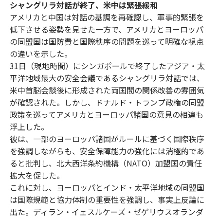
シャングリラ対話が終了、米中は緊張緩和
アメリカと中国は対話の基調を再確認し、軍事的緊張を
低下させる姿勢を見せた一方で、アメリカとヨーロッパ
の同盟国は国防費と国際秩序の問題を巡って明確な視点
の違いを示した。
31日（現地時間）にシンガポールで終了したアジア・太
平洋地域最大の安全会議であるシャングリラ対話では、
米中首脳会談後に形成された両国間の関係改善の雰囲気
が確認された。しかし、ドナルド・トランプ政権の同盟
政策を巡ってアメリカとヨーロッパ諸国の意見の相違も
浮上した。
彼は、一部のヨーロッパ諸国がルールに基づく国際秩序
を強調しながらも、安全保障能力の強化には消極的であ
ると批判し、北大西洋条約機構（NATO）加盟国の責任
拡大を促した。
これに対し、ヨーロッパとインド・太平洋地域の同盟国
は国際規範と協力体制の重要性を強調し、事実上反論に
出た。ディラン・イェスルケーズ・ゼゲリウスオランダ