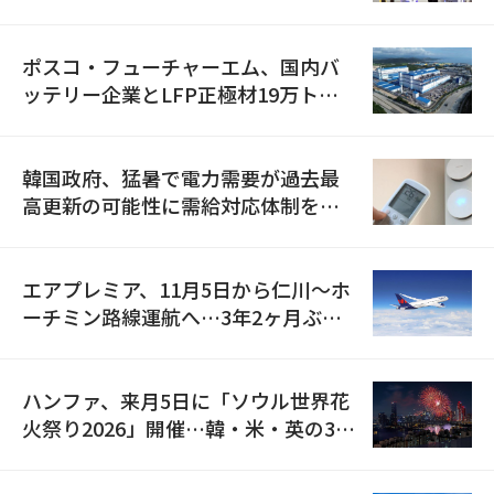
資料を確保
ポスコ・フューチャーエム、国内バ
ッテリー企業とLFP正極材19万トン
の供給契約を締結
韓国政府、猛暑で電力需要が過去最
高更新の可能性に需給対応体制を点
検
エアプレミア、11月5日から仁川〜ホ
ーチミン路線運航へ…3年2ヶ月ぶり
の再開
ハンファ、来月5日に「ソウル世界花
火祭り2026」開催…韓・米・英の3カ
国が参加