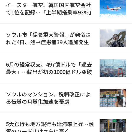
イースター航空、韓国国内航空会社
で1位を記録…「上半期搭乗率93%」
ソウル市「猛暑重大警報」が発令さ
れた4日、熱中症患者39人追加発生
6月の経常収支、497億ドルで「過去
最大」…輸出が初の1000億ドル突破
ソウルのマンション、税制改正によ
る伝貰の月貰化加速を憂慮
5大銀行も地方銀行も延滞率上昇…融
資のハードルはさらに高く