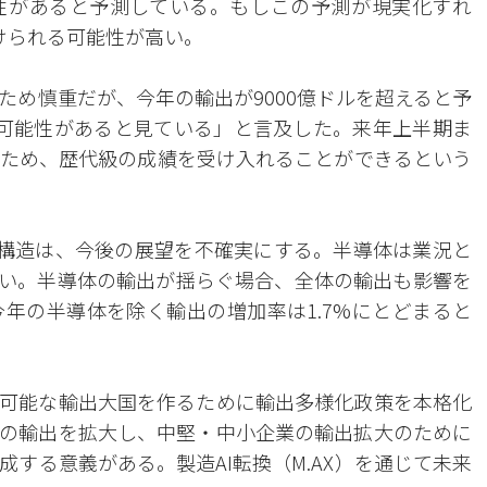
可能性があると予測している。もしこの予測が現実化すれ
けられる可能性が高い。
ため慎重だが、今年の輸出が9000億ドルを超えると予
可能性があると見ている」と言及した。来年上半期ま
ため、歴代級の成績を受け入れることができるという
構造は、今後の展望を不確実にする。半導体は業況と
い。半導体の輸出が揺らぐ場合、全体の輸出も影響を
年の半導体を除く輸出の増加率は1.7%にとどまると
可能な輸出大国を作るために輸出多様化政策を本格化
財の輸出を拡大し、中堅・中小企業の輸出拡大のために
する意義がある。製造AI転換（M.AX）を通じて未来