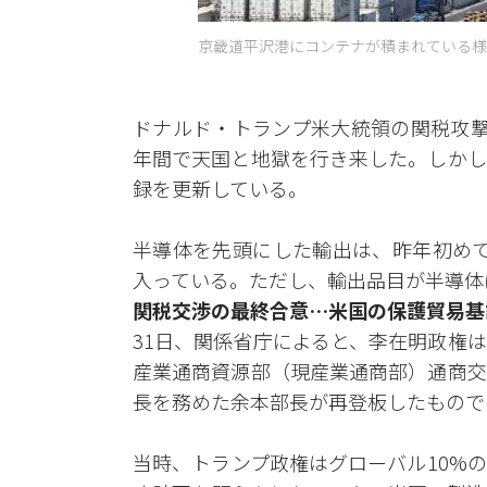
京畿道平沢港にコンテナが積まれている様子
ドナルド・トランプ米大統領の関税攻撃
年間で天国と地獄を行き来した。しかし
録を更新している。
半導体を先頭にした輸出は、昨年初めて「
入っている。ただし、輸出品目が半導体
関税交渉の最終合意…米国の保護貿易基
31日、関係省庁によると、李在明政権
産業通商資源部（現産業通商部）通商交
長を務めた余本部長が再登板したもので
当時、トランプ政権はグローバル10%