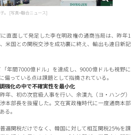
。 [写真=聯合ニュース]
に直面して発足した李在明政権の通商当局は、昨年1
、米国との関税交渉を成功裏に終え、輸出も連日新記
年間7000億ドル」を達成し、9000億ドルも視野に
に偏っている点は課題として指摘されている。
調強化の中で不確実性を最小化
は昨年、初の次官級人事を行い、余漢九（ヨ・ハング）
渉本部長を抜擢した。文在寅政権時代に一度通商本部
ある。
の普遍関税だけでなく、韓国に対して相互関税25%を課