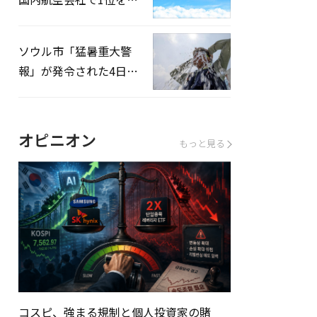
録…「上半期搭乗率
93%」
ソウル市「猛暑重大警
報」が発令された4日、
熱中症患者39人追加発
生
オピニオン
もっと見る
コスピ、強まる規制と個人投資家の賭