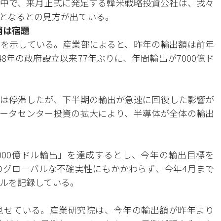
中で、来月正式に発足する韓米戦略投資公社は、我々
となるとの見方が出ている。
消は宿題
を示している。産業部によると、昨年の輸出額は前年
948年の政府設立以来77年ぶりに、年間輸出が7000億ド
は停滞したが、下半期の輸出が急速に回復した影響が
データセンター投資の拡大により、半導体が全体の輸出
000億ドル輸出」を達成するとし、今年の輸出目標を
どのグローバルな不確実性にもかかわらず、今年4月まで
億ドルを記録している。
見せている。産業研究院は、今年の輸出額が昨年より