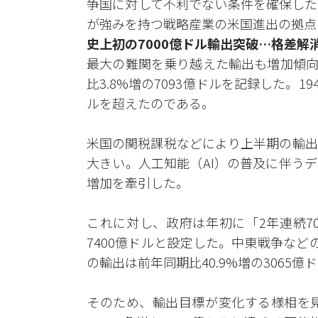
争国に対して不利でない条件を確保した
が強みを持つ戦略産業の米国進出の拠点
史上初の7000億ドル輸出突破…格差解
最大の難関を乗り越えた輸出も増加傾向
比3.8%増の7093億ドルを記録した。1
ルを超えたのである。
米国の関税課税などにより上半期の輸出
大きい。人工知能（AI）の普及に伴う
増加を牽引した。
これに対し、政府は年初に「2年連続7
7400億ドルと設定した。中東戦争な
の輸出は前年同期比40.9%増の3065
そのため、輸出目標が変化する様相を