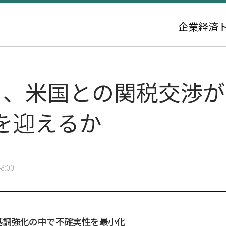
企業
経済
、米国との関税交渉が成
を迎えるか
8:00
基調強化の中で不確実性を最小化