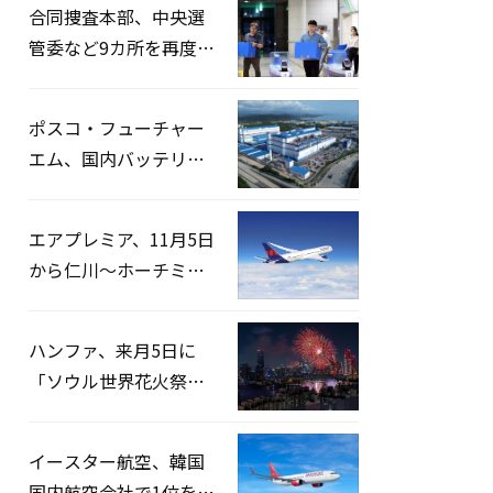
合同捜査本部、中央選
管委など9カ所を再度家
宅捜索…「投票率操
作」の資料を確保
ポスコ・フューチャー
エム、国内バッテリー
企業とLFP正極材19万ト
ンの供給契約を締結
エアプレミア、11月5日
から仁川〜ホーチミン
路線運航へ…3年2ヶ月
ぶりの再開
ハンファ、来月5日に
「ソウル世界花火祭り
2026」開催…韓・米・
英の3カ国が参加
イースター航空、韓国
国内航空会社で1位を記