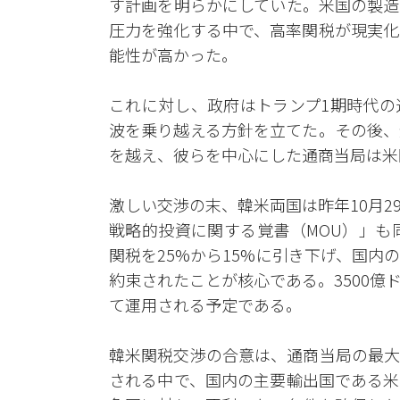
す計画を明らかにしていた。米国の製造
圧力を強化する中で、高率関税が現実化
能性が高かった。
これに対し、政府はトランプ1期時代の
波を乗り越える方針を立てた。その後、
を越え、彼らを中心にした通商当局は米
激しい交渉の末、韓米両国は昨年10月
戦略的投資に関する覚書（MOU）」も
関税を25%から15%に引き下げ、国
約束されたことが核心である。3500
て運用される予定である。
韓米関税交渉の合意は、通商当局の最大
される中で、国内の主要輸出国である米