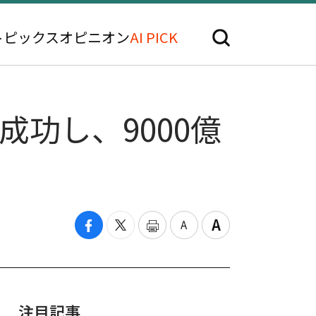
トピックス
オピニオン
AI PICK
功し、9000億
注目記事