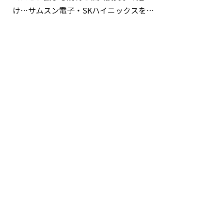
け…サムスン電子・SKハイニックスを巡
る明暗