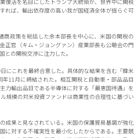
業復活を名目にしたトランプ大統領が、世界中に関税
すれば、輸出依存度の高い我が国経済全体が揺らぐ可
通商政策を総括した余本部長を中心に、米国の関税の
金正官（キム・ジョングァン）産業部長も公聴会の門
国との関税交渉に注力した。
29日にこれを最終合意した。具体的な結果を含む「韓米
同年11月に締結された。相互関税と自動車・部品品目
内の主力輸出品目である半導体に対する「最恵国待遇」を
億ドル規模の対米投資ファンドは商業性の合理性に基づい
の成果と見なされている。米国の保護貿易基調が強化
国に対する不確実性を最小化したからである。主要競