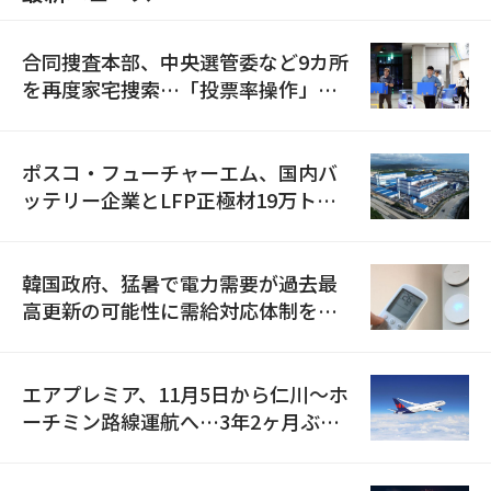
合同捜査本部、中央選管委など9カ所
を再度家宅捜索…「投票率操作」の
資料を確保
ポスコ・フューチャーエム、国内バ
ッテリー企業とLFP正極材19万トン
の供給契約を締結
韓国政府、猛暑で電力需要が過去最
高更新の可能性に需給対応体制を点
検
エアプレミア、11月5日から仁川〜ホ
ーチミン路線運航へ…3年2ヶ月ぶり
の再開