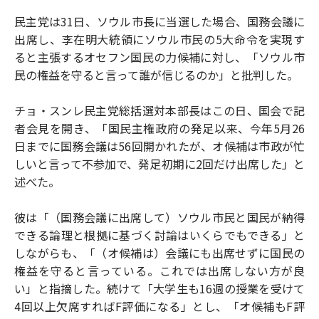
民主党は31日、ソウル市長に当選した場合、国務会議に
出席し、李在明大統領にソウル市民の5大命令を実現す
ると主張するオセフン国民の力候補に対し、「ソウル市
民の権益を守ると言って誰が信じるのか」と批判した。
チョ・スンレ民主党総括選対本部長はこの日、国会で記
者会見を開き、「国民主権政府の発足以来、今年5月26
日までに国務会議は56回開かれたが、オ候補は市政が忙
しいと言って不参加で、発足初期に2回だけ出席した」と
述べた。
彼は「（国務会議に出席して）ソウル市民と国民が納得
できる論理と根拠に基づく討論はいくらでもできる」と
しながらも、「（オ候補は）会議にも出席せずに国民の
権益を守ると言っている。これでは出席しない方が良
い」と指摘した。続けて「大学生も16週の授業を受けて
4回以上欠席すればF評価になる」とし、「オ候補もF評