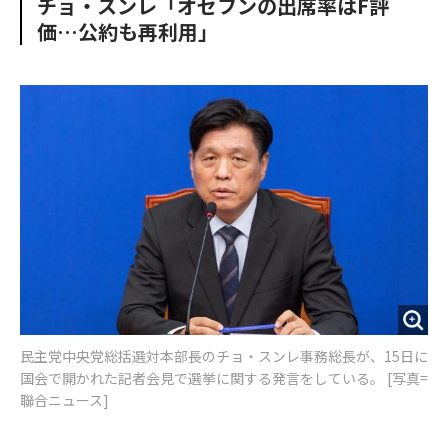
チョ・スンレ「オセフンの出席率はF評
o
e
u
n
価…公約も再利用」
o
r
t
k
民主党中央党総括選対本部長のチョ・スンレ事務総長が、15日に
国会で開かれた記者会見で選挙に関する発言をしている。 [写真=
聯合ニュース]