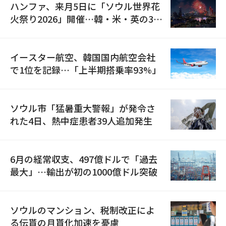
ハンファ、来月5日に「ソウル世界花
火祭り2026」開催…韓・米・英の3カ
国が参加
イースター航空、韓国国内航空会社
で1位を記録…「上半期搭乗率93%」
ソウル市「猛暑重大警報」が発令さ
れた4日、熱中症患者39人追加発生
6月の経常収支、497億ドルで「過去
最大」…輸出が初の1000億ドル突破
ソウルのマンション、税制改正によ
る伝貰の月貰化加速を憂慮