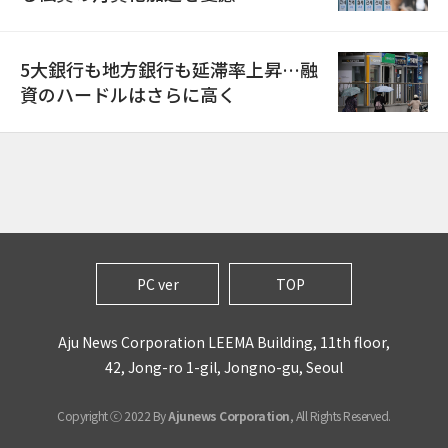
5大銀行も地方銀行も延滞率上昇…融
資のハードルはさらに高く
PC ver
TOP
Aju News Corporation LEEMA Building, 11th floor,
42, Jong-ro 1-gil, Jongno-gu, Seoul
Copyright ⓒ 2022 By
Ajunews Corporation
, All Rights Reserved.