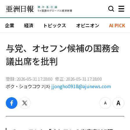
企業
経済
トピックス
オピニオン
AI PICK
与党、オセフン候補の国務会
議出席を批判
登録 : 2026-05-31 17:18:00
修正 : 2026-05-31 17:18:00
ボク・ショウコウ 기자
jjongho0918@ajunews.com
f
t
z
Z
a
w
o
o
c
i
o
o
e
t
m
m
b
t
o
i